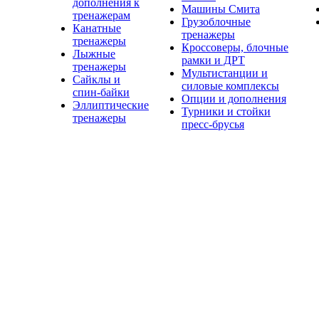
дополнения к
Машины Смита
тренажерам
Грузоблочные
Канатные
тренажеры
тренажеры
Кроссоверы, блочные
Лыжные
рамки и ДРТ
тренажеры
Мультистанции и
Сайклы и
силовые комплексы
спин-байки
Опции и дополнения
Эллиптические
Турники и стойки
тренажеры
пресс-брусья