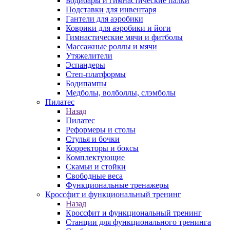
Бодибары и гимнастические палки
Подставки для инвентаря
Гантели для аэробики
Коврики для аэробики и йоги
Гимнастические мячи и фитболы
Массажные роллы и мячи
Утяжелители
Эспандеры
Степ-платформы
Бодипампы
Медболы, волболлы, слэмболы
Пилатес
Назад
Пилатес
Реформеры и столы
Стулья и бочки
Корректоры и боксы
Комплектующие
Скамьи и стойки
Свободные веса
Функциональные тренажеры
Кроссфит и функциональный тренинг
Назад
Кроссфит и функциональный тренинг
Станции для функционального тренинга