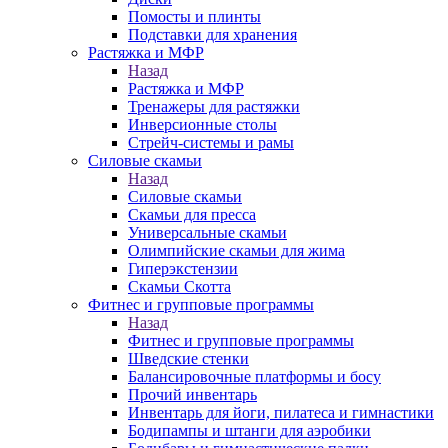
Помосты и плинты
Подставки для хранения
Растяжка и МФР
Назад
Растяжка и МФР
Тренажеры для растяжки
Инверсионные столы
Стрейч-системы и рамы
Силовые скамьи
Назад
Силовые скамьи
Скамьи для пресса
Универсальные скамьи
Олимпийские скамьи для жима
Гиперэкстензии
Скамьи Скотта
Фитнес и групповые программы
Назад
Фитнес и групповые программы
Шведские стенки
Балансировочные платформы и босу
Прочий инвентарь
Инвентарь для йоги, пилатеса и гимнастики
Бодипампы и штанги для аэробики