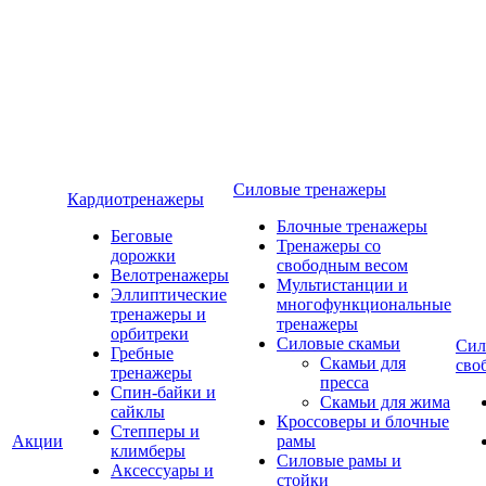
Силовые тренажеры
Кардиотренажеры
Блочные тренажеры
Беговые
Тренажеры со
дорожки
свободным весом
Велотренажеры
Мультистанции и
Эллиптические
многофункциональные
тренажеры и
тренажеры
орбитреки
Силовые скамьи
Сил
Гребные
Скамьи для
сво
тренажеры
пресса
Спин-байки и
Скамьи для жима
сайклы
Кроссоверы и блочные
Степперы и
Акции
рамы
климберы
Силовые рамы и
Аксессуары и
стойки