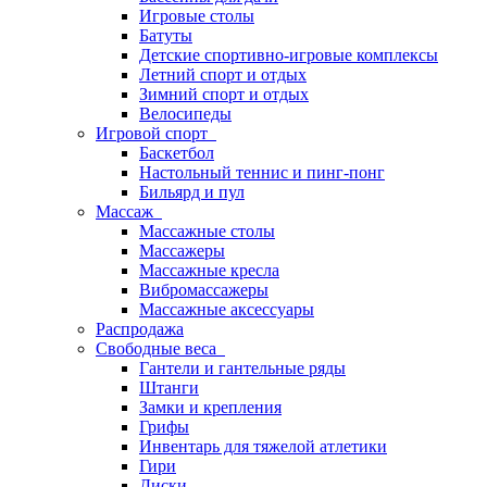
Игровые столы
Батуты
Детские спортивно-игровые комплексы
Летний спорт и отдых
Зимний спорт и отдых
Велосипеды
Игровой спорт
Баскетбол
Настольный теннис и пинг-понг
Бильярд и пул
Массаж
Массажные столы
Массажеры
Массажные кресла
Вибромассажеры
Массажные аксессуары
Распродажа
Свободные веса
Гантели и гантельные ряды
Штанги
Замки и крепления
Грифы
Инвентарь для тяжелой атлетики
Гири
Диски