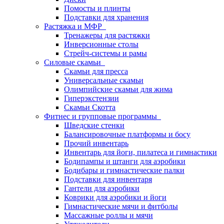
Помосты и плинты
Подставки для хранения
Растяжка и МФР
Тренажеры для растяжки
Инверсионные столы
Стрейч-системы и рамы
Силовые скамьи
Скамьи для пресса
Универсальные скамьи
Олимпийские скамьи для жима
Гиперэкстензии
Скамьи Скотта
Фитнес и групповые программы
Шведские стенки
Балансировочные платформы и босу
Прочий инвентарь
Инвентарь для йоги, пилатеса и гимнастики
Бодипампы и штанги для аэробики
Бодибары и гимнастические палки
Подставки для инвентаря
Гантели для аэробики
Коврики для аэробики и йоги
Гимнастические мячи и фитболы
Массажные роллы и мячи