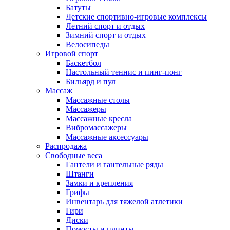
Батуты
Детские спортивно-игровые комплексы
Летний спорт и отдых
Зимний спорт и отдых
Велосипеды
Игровой спорт
Баскетбол
Настольный теннис и пинг-понг
Бильярд и пул
Массаж
Массажные столы
Массажеры
Массажные кресла
Вибромассажеры
Массажные аксессуары
Распродажа
Свободные веса
Гантели и гантельные ряды
Штанги
Замки и крепления
Грифы
Инвентарь для тяжелой атлетики
Гири
Диски
Помосты и плинты