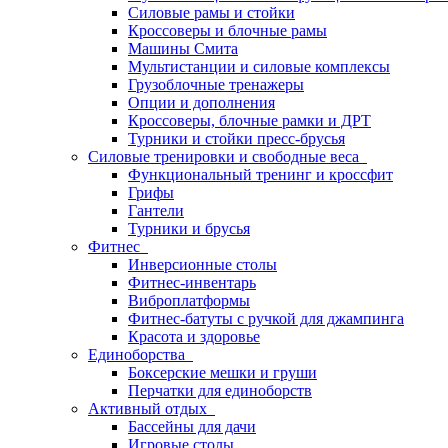
Силовые рамы и стойки
Кроссоверы и блочные рамы
Машины Смита
Мультистанции и силовые комплексы
Грузоблочные тренажеры
Опции и дополнения
Кроссоверы, блочные рамки и ДРТ
Турники и стойки пресс-брусья
Силовые тренировки и свободные веса
Функциональный тренинг и кроссфит
Грифы
Гантели
Турники и брусья
Фитнес
Инверсионные столы
Фитнес-инвентарь
Виброплатформы
Фитнес-батуты с ручкой для джампинга
Красота и здоровье
Единоборства
Боксерские мешки и груши
Перчатки для единоборств
Активный отдых
Бассейны для дачи
Игровые столы