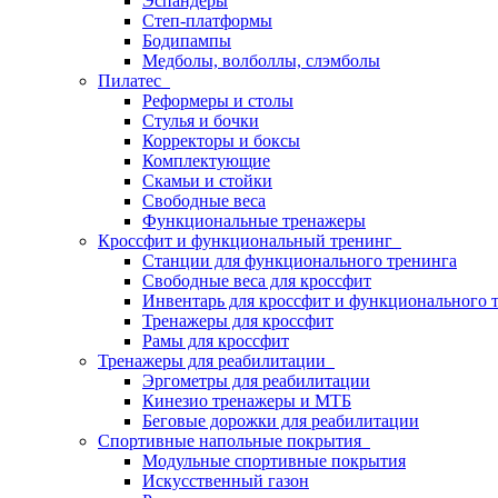
Эспандеры
Степ-платформы
Бодипампы
Медболы, волболлы, слэмболы
Пилатес
Реформеры и столы
Стулья и бочки
Корректоры и боксы
Комплектующие
Скамьи и стойки
Свободные веса
Функциональные тренажеры
Кроссфит и функциональный тренинг
Станции для функционального тренинга
Свободные веса для кроссфит
Инвентарь для кроссфит и функционального 
Тренажеры для кроссфит
Рамы для кроссфит
Тренажеры для реабилитации
Эргометры для реабилитации
Кинезио тренажеры и МТБ
Беговые дорожки для реабилитации
Спортивные напольные покрытия
Модульные спортивные покрытия
Искусственный газон