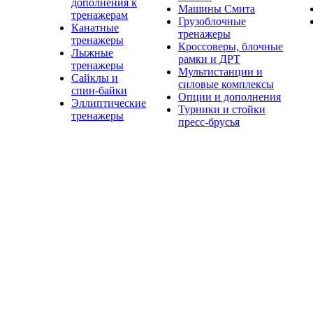
дополнения к
Машины Смита
тренажерам
Грузоблочные
Канатные
тренажеры
тренажеры
Кроссоверы, блочные
Лыжные
рамки и ДРТ
тренажеры
Мультистанции и
Сайклы и
силовые комплексы
спин-байки
Опции и дополнения
Эллиптические
Турники и стойки
тренажеры
пресс-брусья