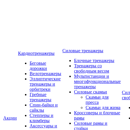
Силовые тренажеры
Кардиотренажеры
Блочные тренажеры
Беговые
Тренажеры со
дорожки
свободным весом
Велотренажеры
Мультистанции и
Эллиптические
многофункциональные
тренажеры и
тренажеры
орбитреки
Силовые скамьи
Сил
Гребные
Скамьи для
сво
тренажеры
пресса
Спин-байки и
Скамьи для жима
сайклы
Кроссоверы и блочные
Степперы и
Акции
рамы
климберы
Силовые рамы и
Аксессуары и
стойки