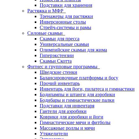
Подставки для хранения
Растяжка и МФР
Тренажеры для растяжки
Инверсионные столы
Стрейч-системы и рамы
Силовые скамьи
Скамьи для пресса
Универсальные скамьи
Олимпийские скамьи для жима
Гиперэкстензии
Скамьи Скотта
Фитнес и групповые программы
Шведские стенки
Балансировочные платформы и босу
Прочий инвентарь
Инвентарь для йоги, пилатеса и гимнастики
Бодипампы и штанги для аэробики
Бодибары и гимнастические палки
Подставки для инвентаря
Гантели для аэробики
Коврики для аэробики и йоги
Гимнастические мячи и фитболы
Массажные роллы и мячи
Утяжелители