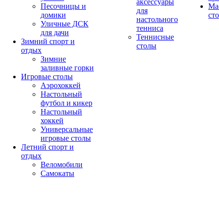
аксессуары
Песочницы и
Ма
для
домики
ст
настольного
Уличные ДСК
тенниса
для дачи
Теннисные
Зимний спорт и
столы
отдых
Зимние
заливные горки
Игровые столы
Аэрохоккей
Настольный
футбол и кикер
Настольный
хоккей
Универсальные
игровые столы
Летний спорт и
отдых
Веломобили
Самокаты