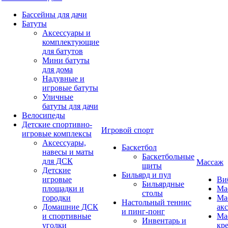
Бассейны для дачи
Батуты
Аксессуары и
комплектующие
для батутов
Мини батуты
для дома
Надувные и
игровые батуты
Уличные
батуты для дачи
Велосипеды
Детские спортивно-
Игровой спорт
игровые комплексы
Аксессуары,
Баскетбол
навесы и маты
Баскетбольные
для ДСК
Массаж
щиты
Детские
Бильярд и пул
игровые
Ви
Бильярдные
площадки и
Ма
столы
городки
Ма
Настольный теннис
Домашние ДСК
ак
и пинг-понг
и спортивные
Ма
Инвентарь и
уголки
кр