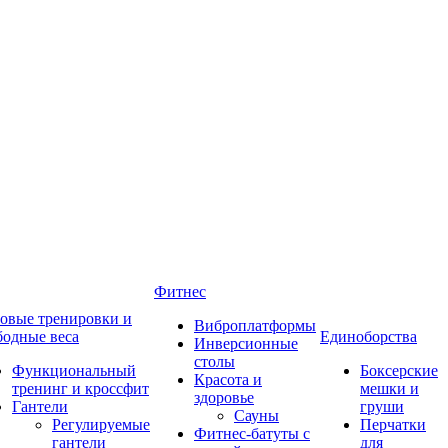
Фитнес
овые тренировки и
Виброплатформы
бодные веса
Единоборства
Инверсионные
столы
Функциональный
Боксерские
Красота и
тренинг и кроссфит
мешки и
здоровье
Гантели
груши
Сауны
Регулируемые
Перчатки
Фитнес-батуты с
гантели
для