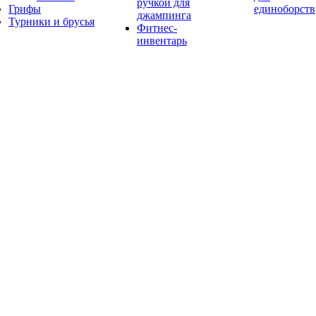
ручкой для
Грифы
единоборств
джампинга
Турники и брусья
Фитнес-
инвентарь