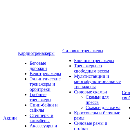
Силовые тренажеры
Кардиотренажеры
Блочные тренажеры
Беговые
Тренажеры со
дорожки
свободным весом
Велотренажеры
Мультистанции и
Эллиптические
многофункциональные
тренажеры и
тренажеры
орбитреки
Силовые скамьи
Сил
Гребные
Скамьи для
сво
тренажеры
пресса
Спин-байки и
Скамьи для жима
сайклы
Кроссоверы и блочные
Степперы и
Акции
рамы
климберы
Силовые рамы и
Аксессуары и
стойки