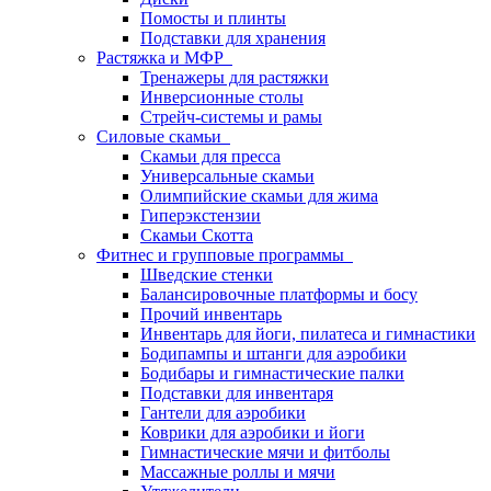
Помосты и плинты
Подставки для хранения
Растяжка и МФР
Тренажеры для растяжки
Инверсионные столы
Стрейч-системы и рамы
Силовые скамьи
Скамьи для пресса
Универсальные скамьи
Олимпийские скамьи для жима
Гиперэкстензии
Скамьи Скотта
Фитнес и групповые программы
Шведские стенки
Балансировочные платформы и босу
Прочий инвентарь
Инвентарь для йоги, пилатеса и гимнастики
Бодипампы и штанги для аэробики
Бодибары и гимнастические палки
Подставки для инвентаря
Гантели для аэробики
Коврики для аэробики и йоги
Гимнастические мячи и фитболы
Массажные роллы и мячи