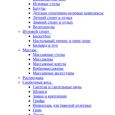
Игровые столы
Батуты
Детские спортивно-игровые комплексы
Летний спорт и отдых
Зимний спорт и отдых
Велосипеды
Игровой спорт
Баскетбол
Настольный теннис и пинг-понг
Бильярд и пул
Массаж
Массажные столы
Массажеры
Массажные кресла
Вибромассажеры
Массажные аксессуары
Распродажа
Свободные веса
Гантели и гантельные ряды
Штанги
Замки и крепления
Грифы
Инвентарь для тяжелой атлетики
Гири
Диски