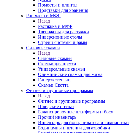
Помосты и плинты
Подставки для хранения
Растяжка и МФР
Назад
Растяжка и МФР
Тренажеры для растяжки
Инверсионные столы
Стрейч-системы и рамы
Силовые скамьи
Назад
Силовые скамьи
Скамьи для пресса
Универсальные скамьи
Олимпийские скамьи для жима
Гиперэкстензии
Скамьи Скотта
Фитнес и групповые программы
Назад
Фитнес и групповые программы
Шведские стенки
Балансировочные платформы и босу
Прочий инвентарь
Инвентарь для йоги, пилатеса и гимнастики
Бодипампы и штанги для аэробики