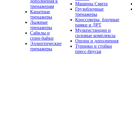
дополнения к
Машины Смита
тренажерам
Грузоблочные
Канатные
тренажеры
тренажеры
Кроссоверы, блочные
Лыжные
рамки и ДРТ
тренажеры
Мультистанции и
Сайклы и
силовые комплексы
спин-байки
Опции и дополнения
Эллиптические
Турники и стойки
тренажеры
пресс-брусья