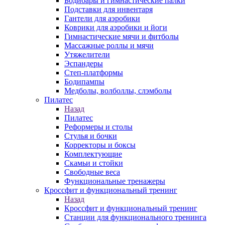
Бодибары и гимнастические палки
Подставки для инвентаря
Гантели для аэробики
Коврики для аэробики и йоги
Гимнастические мячи и фитболы
Массажные роллы и мячи
Утяжелители
Эспандеры
Степ-платформы
Бодипампы
Медболы, волболлы, слэмболы
Пилатес
Назад
Пилатес
Реформеры и столы
Стулья и бочки
Корректоры и боксы
Комплектующие
Скамьи и стойки
Свободные веса
Функциональные тренажеры
Кроссфит и функциональный тренинг
Назад
Кроссфит и функциональный тренинг
Станции для функционального тренинга