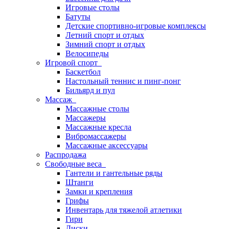
Игровые столы
Батуты
Детские спортивно-игровые комплексы
Летний спорт и отдых
Зимний спорт и отдых
Велосипеды
Игровой спорт
Баскетбол
Настольный теннис и пинг-понг
Бильярд и пул
Массаж
Массажные столы
Массажеры
Массажные кресла
Вибромассажеры
Массажные аксессуары
Распродажа
Свободные веса
Гантели и гантельные ряды
Штанги
Замки и крепления
Грифы
Инвентарь для тяжелой атлетики
Гири
Диски