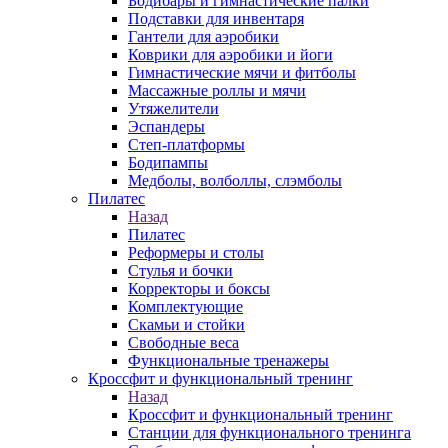
Бодибары и гимнастические палки
Подставки для инвентаря
Гантели для аэробики
Коврики для аэробики и йоги
Гимнастические мячи и фитболы
Массажные роллы и мячи
Утяжелители
Эспандеры
Степ-платформы
Бодипампы
Медболы, волболлы, слэмболы
Пилатес
Назад
Пилатес
Реформеры и столы
Стулья и бочки
Корректоры и боксы
Комплектующие
Скамьи и стойки
Свободные веса
Функциональные тренажеры
Кроссфит и функциональный тренинг
Назад
Кроссфит и функциональный тренинг
Станции для функционального тренинга