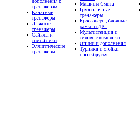
дополнения к
Машины Смита
тренажерам
Грузоблочные
Канатные
тренажеры
тренажеры
Кроссоверы, блочные
Лыжные
рамки и ДРТ
тренажеры
Мультистанции и
Сайклы и
силовые комплексы
спин-байки
Опции и дополнения
Эллиптические
Турники и стойки
тренажеры
пресс-брусья