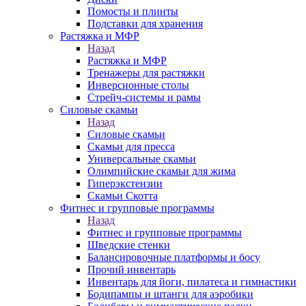
Помосты и плинты
Подставки для хранения
Растяжка и МФР
Назад
Растяжка и МФР
Тренажеры для растяжки
Инверсионные столы
Стрейч-системы и рамы
Силовые скамьи
Назад
Силовые скамьи
Скамьи для пресса
Универсальные скамьи
Олимпийские скамьи для жима
Гиперэкстензии
Скамьи Скотта
Фитнес и групповые программы
Назад
Фитнес и групповые программы
Шведские стенки
Балансировочные платформы и босу
Прочий инвентарь
Инвентарь для йоги, пилатеса и гимнастики
Бодипампы и штанги для аэробики