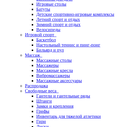
Игровые столы
Батуты
Детские спортивно-игровые комплексы
Летний спорт и отдых
Зимний спорт и отдых
Велосипеды
Игровой спорт
Баскетбол
Настольный теннис и пинг-понг
Бильярд и пул
Массаж
Массажные столы
Массажеры
Массажные кресла
Вибромассажеры
Массажные аксессуары
Распродажа
Свободные веса
Гантели и гантельные ряды
Штанги
Замки и крепления
Грифы
Инвентарь для тяжелой атлетики
Гири
Диски