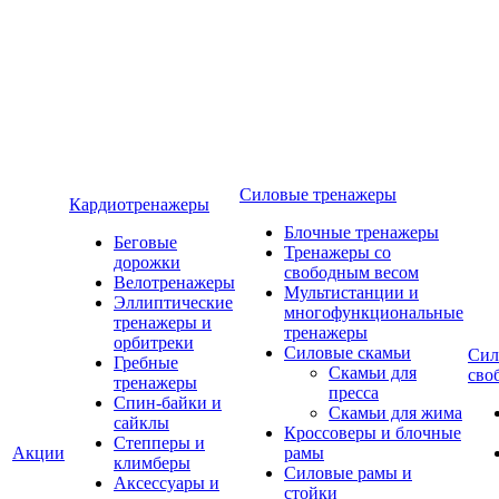
Силовые тренажеры
Кардиотренажеры
Блочные тренажеры
Беговые
Тренажеры со
дорожки
свободным весом
Велотренажеры
Мультистанции и
Эллиптические
многофункциональные
тренажеры и
тренажеры
орбитреки
Силовые скамьи
Сил
Гребные
Скамьи для
сво
тренажеры
пресса
Спин-байки и
Скамьи для жима
сайклы
Кроссоверы и блочные
Степперы и
Акции
рамы
климберы
Силовые рамы и
Аксессуары и
стойки