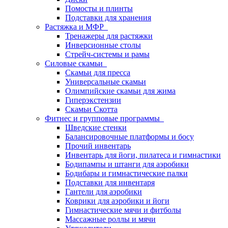
Помосты и плинты
Подставки для хранения
Растяжка и МФР
Тренажеры для растяжки
Инверсионные столы
Стрейч-системы и рамы
Силовые скамьи
Скамьи для пресса
Универсальные скамьи
Олимпийские скамьи для жима
Гиперэкстензии
Скамьи Скотта
Фитнес и групповые программы
Шведские стенки
Балансировочные платформы и босу
Прочий инвентарь
Инвентарь для йоги, пилатеса и гимнастики
Бодипампы и штанги для аэробики
Бодибары и гимнастические палки
Подставки для инвентаря
Гантели для аэробики
Коврики для аэробики и йоги
Гимнастические мячи и фитболы
Массажные роллы и мячи