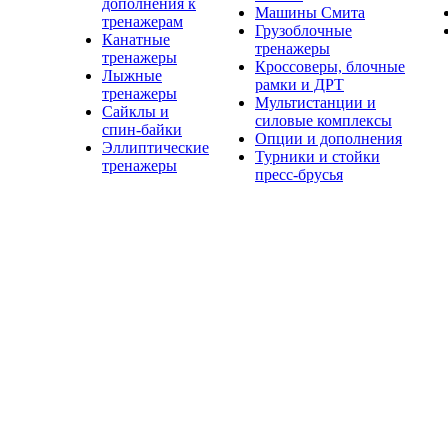
дополнения к
Машины Смита
тренажерам
Грузоблочные
Канатные
тренажеры
тренажеры
Кроссоверы, блочные
Лыжные
рамки и ДРТ
тренажеры
Мультистанции и
Сайклы и
силовые комплексы
спин-байки
Опции и дополнения
Эллиптические
Турники и стойки
тренажеры
пресс-брусья