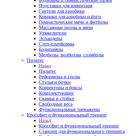
Бодибары и гимнастические палки
Подставки для инвентаря
Гантели для аэробики
Коврики для аэробики и йоги
Гимнастические мячи и фитболы
Массажные роллы и мячи
Утяжелители
Эспандеры
Степ-платформы
Бодипампы
Медболы, волболлы, слэмболы
Пилатес
Назад
Пилатес
Реформеры и столы
Стулья и бочки
Корректоры и боксы
Комплектующие
Скамьи и стойки
Свободные веса
Функциональные тренажеры
Кроссфит и функциональный тренинг
Назад
Кроссфит и функциональный тренинг
Станции для функционального тренинга