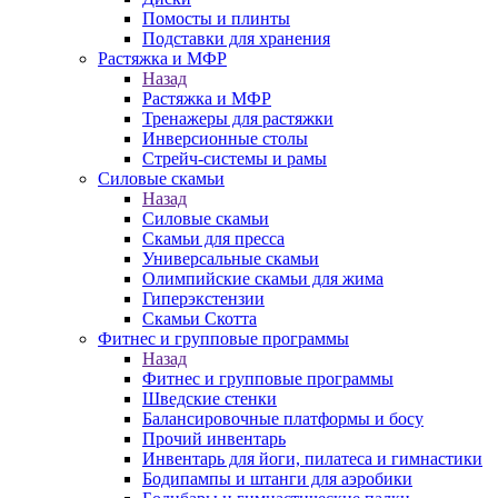
Помосты и плинты
Подставки для хранения
Растяжка и МФР
Назад
Растяжка и МФР
Тренажеры для растяжки
Инверсионные столы
Стрейч-системы и рамы
Силовые скамьи
Назад
Силовые скамьи
Скамьи для пресса
Универсальные скамьи
Олимпийские скамьи для жима
Гиперэкстензии
Скамьи Скотта
Фитнес и групповые программы
Назад
Фитнес и групповые программы
Шведские стенки
Балансировочные платформы и босу
Прочий инвентарь
Инвентарь для йоги, пилатеса и гимнастики
Бодипампы и штанги для аэробики