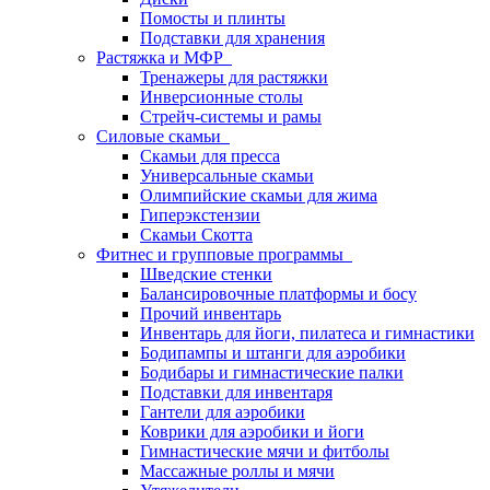
Помосты и плинты
Подставки для хранения
Растяжка и МФР
Тренажеры для растяжки
Инверсионные столы
Стрейч-системы и рамы
Силовые скамьи
Скамьи для пресса
Универсальные скамьи
Олимпийские скамьи для жима
Гиперэкстензии
Скамьи Скотта
Фитнес и групповые программы
Шведские стенки
Балансировочные платформы и босу
Прочий инвентарь
Инвентарь для йоги, пилатеса и гимнастики
Бодипампы и штанги для аэробики
Бодибары и гимнастические палки
Подставки для инвентаря
Гантели для аэробики
Коврики для аэробики и йоги
Гимнастические мячи и фитболы
Массажные роллы и мячи