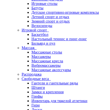
Игровые столы
Батуты
Детские спортивно-игровые комплексы
Летний спорт и отдых
Зимний спорт и отдых
Велосипеды
Игровой спорт
Баскетбол
Настольный теннис и пинг-понг
Бильярд и пул
Массаж
Массажные столы
Массажеры
Массажные кресла
Вибромассажеры
Массажные аксессуары
Распродажа
Свободные веса
Гантели и гантельные ряды
Штанги
Замки и крепления
Грифы
Инвентарь для тяжелой атлетики
Гири
Диски