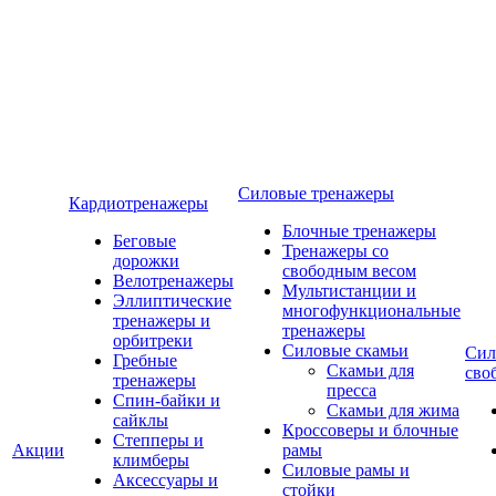
Силовые тренажеры
Кардиотренажеры
Блочные тренажеры
Беговые
Тренажеры со
дорожки
свободным весом
Велотренажеры
Мультистанции и
Эллиптические
многофункциональные
тренажеры и
тренажеры
орбитреки
Силовые скамьи
Сил
Гребные
Скамьи для
сво
тренажеры
пресса
Спин-байки и
Скамьи для жима
сайклы
Кроссоверы и блочные
Степперы и
Акции
рамы
климберы
Силовые рамы и
Аксессуары и
стойки