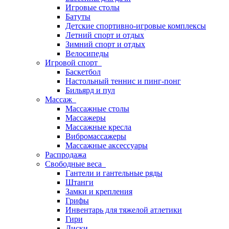
Игровые столы
Батуты
Детские спортивно-игровые комплексы
Летний спорт и отдых
Зимний спорт и отдых
Велосипеды
Игровой спорт
Баскетбол
Настольный теннис и пинг-понг
Бильярд и пул
Массаж
Массажные столы
Массажеры
Массажные кресла
Вибромассажеры
Массажные аксессуары
Распродажа
Свободные веса
Гантели и гантельные ряды
Штанги
Замки и крепления
Грифы
Инвентарь для тяжелой атлетики
Гири
Диски