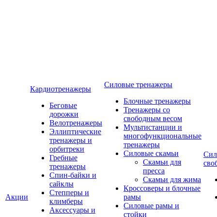
Силовые тренажеры
Кардиотренажеры
Блочные тренажеры
Беговые
Тренажеры со
дорожки
свободным весом
Велотренажеры
Мультистанции и
Эллиптические
многофункциональные
тренажеры и
тренажеры
орбитреки
Силовые скамьи
Сил
Гребные
Скамьи для
сво
тренажеры
пресса
Спин-байки и
Скамьи для жима
сайклы
Кроссоверы и блочные
Степперы и
Акции
рамы
климберы
Силовые рамы и
Аксессуары и
стойки