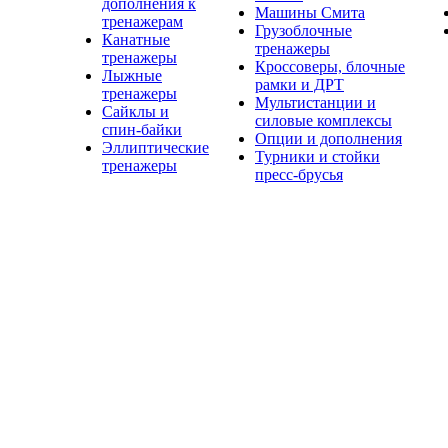
дополнения к
Машины Смита
тренажерам
Грузоблочные
Канатные
тренажеры
тренажеры
Кроссоверы, блочные
Лыжные
рамки и ДРТ
тренажеры
Мультистанции и
Сайклы и
силовые комплексы
спин-байки
Опции и дополнения
Эллиптические
Турники и стойки
тренажеры
пресс-брусья