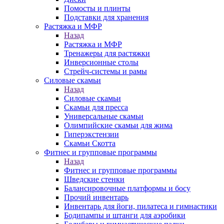
Помосты и плинты
Подставки для хранения
Растяжка и МФР
Назад
Растяжка и МФР
Тренажеры для растяжки
Инверсионные столы
Стрейч-системы и рамы
Силовые скамьи
Назад
Силовые скамьи
Скамьи для пресса
Универсальные скамьи
Олимпийские скамьи для жима
Гиперэкстензии
Скамьи Скотта
Фитнес и групповые программы
Назад
Фитнес и групповые программы
Шведские стенки
Балансировочные платформы и босу
Прочий инвентарь
Инвентарь для йоги, пилатеса и гимнастики
Бодипампы и штанги для аэробики