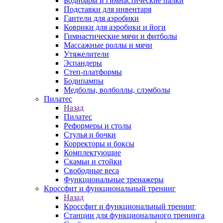
Бодибары и гимнастические палки
Подставки для инвентаря
Гантели для аэробики
Коврики для аэробики и йоги
Гимнастические мячи и фитболы
Массажные роллы и мячи
Утяжелители
Эспандеры
Степ-платформы
Бодипампы
Медболы, волболлы, слэмболы
Пилатес
Назад
Пилатес
Реформеры и столы
Стулья и бочки
Корректоры и боксы
Комплектующие
Скамьи и стойки
Свободные веса
Функциональные тренажеры
Кроссфит и функциональный тренинг
Назад
Кроссфит и функциональный тренинг
Станции для функционального тренинга