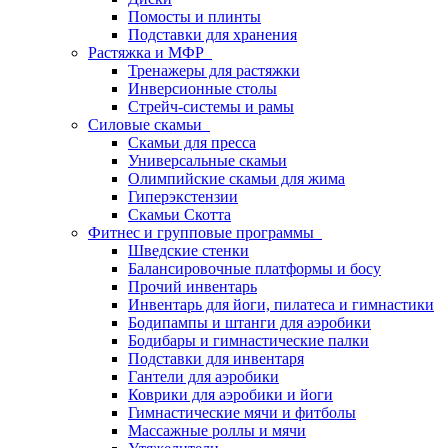
Помосты и плинты
Подставки для хранения
Растяжка и МФР
Тренажеры для растяжки
Инверсионные столы
Стрейч-системы и рамы
Силовые скамьи
Скамьи для пресса
Универсальные скамьи
Олимпийские скамьи для жима
Гиперэкстензии
Скамьи Скотта
Фитнес и групповые программы
Шведские стенки
Балансировочные платформы и босу
Прочий инвентарь
Инвентарь для йоги, пилатеса и гимнастики
Бодипампы и штанги для аэробики
Бодибары и гимнастические палки
Подставки для инвентаря
Гантели для аэробики
Коврики для аэробики и йоги
Гимнастические мячи и фитболы
Массажные роллы и мячи