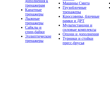
дополнения к
Машины Смита
тренажерам
Грузоблочные
Канатные
тренажеры
тренажеры
Кроссоверы, блочные
Лыжные
рамки и ДРТ
тренажеры
Мультистанции и
Сайклы и
силовые комплексы
спин-байки
Опции и дополнения
Эллиптические
Турники и стойки
тренажеры
пресс-брусья