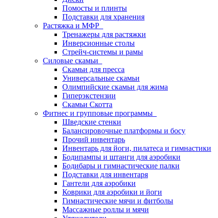
Помосты и плинты
Подставки для хранения
Растяжка и МФР
Тренажеры для растяжки
Инверсионные столы
Стрейч-системы и рамы
Силовые скамьи
Скамьи для пресса
Универсальные скамьи
Олимпийские скамьи для жима
Гиперэкстензии
Скамьи Скотта
Фитнес и групповые программы
Шведские стенки
Балансировочные платформы и босу
Прочий инвентарь
Инвентарь для йоги, пилатеса и гимнастики
Бодипампы и штанги для аэробики
Бодибары и гимнастические палки
Подставки для инвентаря
Гантели для аэробики
Коврики для аэробики и йоги
Гимнастические мячи и фитболы
Массажные роллы и мячи