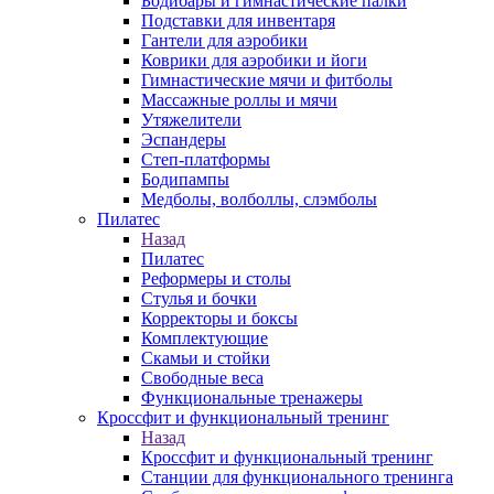
Бодибары и гимнастические палки
Подставки для инвентаря
Гантели для аэробики
Коврики для аэробики и йоги
Гимнастические мячи и фитболы
Массажные роллы и мячи
Утяжелители
Эспандеры
Степ-платформы
Бодипампы
Медболы, волболлы, слэмболы
Пилатес
Назад
Пилатес
Реформеры и столы
Стулья и бочки
Корректоры и боксы
Комплектующие
Скамьи и стойки
Свободные веса
Функциональные тренажеры
Кроссфит и функциональный тренинг
Назад
Кроссфит и функциональный тренинг
Станции для функционального тренинга