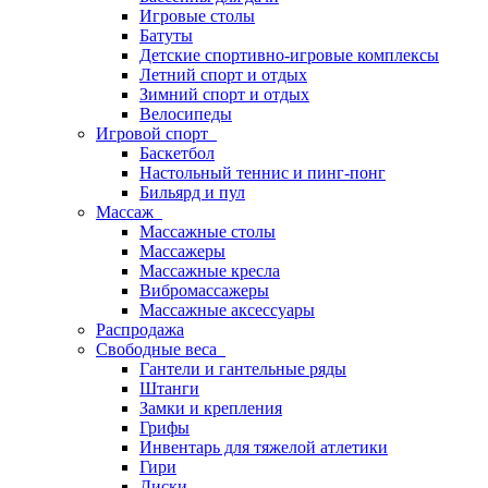
Игровые столы
Батуты
Детские спортивно-игровые комплексы
Летний спорт и отдых
Зимний спорт и отдых
Велосипеды
Игровой спорт
Баскетбол
Настольный теннис и пинг-понг
Бильярд и пул
Массаж
Массажные столы
Массажеры
Массажные кресла
Вибромассажеры
Массажные аксессуары
Распродажа
Свободные веса
Гантели и гантельные ряды
Штанги
Замки и крепления
Грифы
Инвентарь для тяжелой атлетики
Гири
Диски