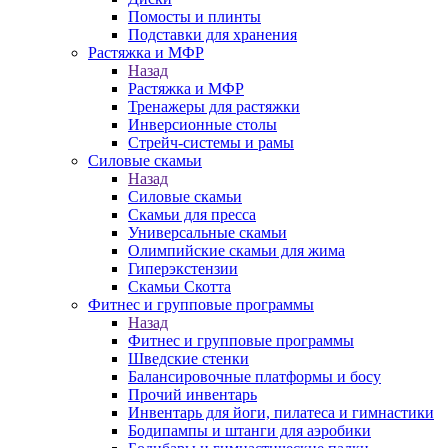
Помосты и плинты
Подставки для хранения
Растяжка и МФР
Назад
Растяжка и МФР
Тренажеры для растяжки
Инверсионные столы
Стрейч-системы и рамы
Силовые скамьи
Назад
Силовые скамьи
Скамьи для пресса
Универсальные скамьи
Олимпийские скамьи для жима
Гиперэкстензии
Скамьи Скотта
Фитнес и групповые программы
Назад
Фитнес и групповые программы
Шведские стенки
Балансировочные платформы и босу
Прочий инвентарь
Инвентарь для йоги, пилатеса и гимнастики
Бодипампы и штанги для аэробики