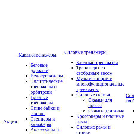
Силовые тренажеры
Кардиотренажеры
Блочные тренажеры
Беговые
Тренажеры со
дорожки
свободным весом
Велотренажеры
Мультистанции и
Эллиптические
многофункциональные
тренажеры и
тренажеры
орбитреки
Силовые скамьи
Сил
Гребные
Скамьи для
сво
тренажеры
пресса
Спин-байки и
Скамьи для жима
сайклы
Кроссоверы и блочные
Степперы и
Акции
рамы
климберы
Силовые рамы и
Аксессуары и
стойки