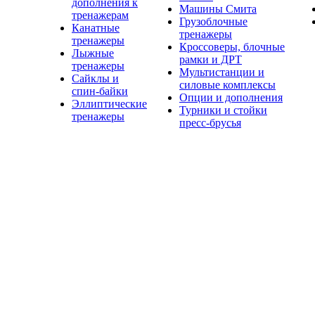
дополнения к
Машины Смита
тренажерам
Грузоблочные
Канатные
тренажеры
тренажеры
Кроссоверы, блочные
Лыжные
рамки и ДРТ
тренажеры
Мультистанции и
Сайклы и
силовые комплексы
спин-байки
Опции и дополнения
Эллиптические
Турники и стойки
тренажеры
пресс-брусья