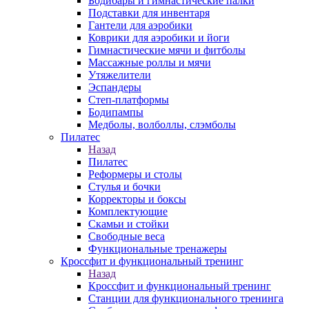
Бодибары и гимнастические палки
Подставки для инвентаря
Гантели для аэробики
Коврики для аэробики и йоги
Гимнастические мячи и фитболы
Массажные роллы и мячи
Утяжелители
Эспандеры
Степ-платформы
Бодипампы
Медболы, волболлы, слэмболы
Пилатес
Назад
Пилатес
Реформеры и столы
Стулья и бочки
Корректоры и боксы
Комплектующие
Скамьи и стойки
Свободные веса
Функциональные тренажеры
Кроссфит и функциональный тренинг
Назад
Кроссфит и функциональный тренинг
Станции для функционального тренинга