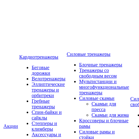
Силовые тренажеры
Кардиотренажеры
Блочные тренажеры
Беговые
Тренажеры со
дорожки
свободным весом
Велотренажеры
Мультистанции и
Эллиптические
многофункциональные
тренажеры и
тренажеры
орбитреки
Силовые скамьи
Сил
Гребные
Скамьи для
сво
тренажеры
пресса
Спин-байки и
Скамьи для жима
сайклы
Кроссоверы и блочные
Степперы и
Акции
рамы
климберы
Силовые рамы и
Аксессуары и
стойки