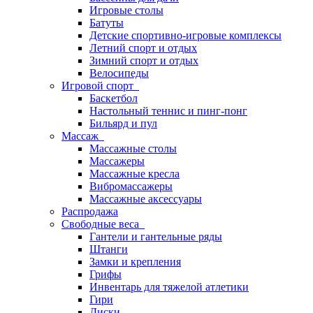
Игровые столы
Батуты
Детские спортивно-игровые комплексы
Летний спорт и отдых
Зимний спорт и отдых
Велосипеды
Игровой спорт
Баскетбол
Настольный теннис и пинг-понг
Бильярд и пул
Массаж
Массажные столы
Массажеры
Массажные кресла
Вибромассажеры
Массажные аксессуары
Распродажа
Свободные веса
Гантели и гантельные ряды
Штанги
Замки и крепления
Грифы
Инвентарь для тяжелой атлетики
Гири
Диски