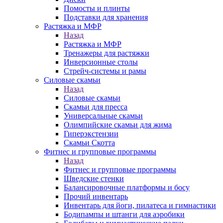
Помосты и плинты
Подставки для хранения
Растяжка и МФР
Назад
Растяжка и МФР
Тренажеры для растяжки
Инверсионные столы
Стрейч-системы и рамы
Силовые скамьи
Назад
Силовые скамьи
Скамьи для пресса
Универсальные скамьи
Олимпийские скамьи для жима
Гиперэкстензии
Скамьи Скотта
Фитнес и групповые программы
Назад
Фитнес и групповые программы
Шведские стенки
Балансировочные платформы и босу
Прочий инвентарь
Инвентарь для йоги, пилатеса и гимнастики
Бодипампы и штанги для аэробики