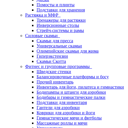
Помосты и плинты
Подставки для хранения
Растяжка и МФР
Тренажеры для растяжки
Инверсионные столы
Стрейч-системы и рамы
Силовые скамьи
Скамьи для пресса
Универсальные скамьи
Олимпийские скамьи для жима
Гиперэкстензии
Скамьи Скотта
Фитнес и групповые программы
Шведские стенки
Балансировочные платформы и босу
Прочий инвентарь
Инвентарь для йоги, пилатеса и гимнастики
Бодипампы и штанги для аэробики
Бодибары и гимнастические палки
Подставки для инвентаря
Гантели для аэробики
Коврики для аэробики и йоги
Гимнастические мячи и фитболы
Массажные роллы и мячи