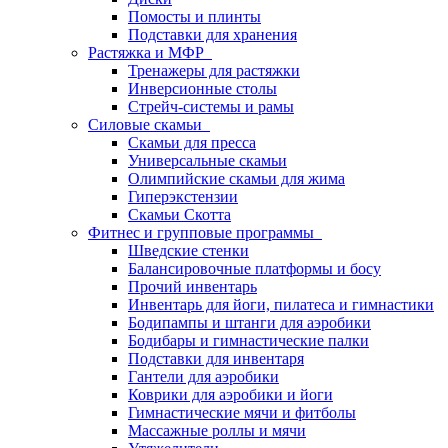
Помосты и плинты
Подставки для хранения
Растяжка и МФР
Тренажеры для растяжки
Инверсионные столы
Стрейч-системы и рамы
Силовые скамьи
Скамьи для пресса
Универсальные скамьи
Олимпийские скамьи для жима
Гиперэкстензии
Скамьи Скотта
Фитнес и групповые программы
Шведские стенки
Балансировочные платформы и босу
Прочий инвентарь
Инвентарь для йоги, пилатеса и гимнастики
Бодипампы и штанги для аэробики
Бодибары и гимнастические палки
Подставки для инвентаря
Гантели для аэробики
Коврики для аэробики и йоги
Гимнастические мячи и фитболы
Массажные роллы и мячи