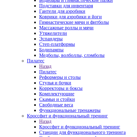
Бодибары и гимнастические палки
Подставки для инвентаря
Гантели для аэробики
Коврики для аэробики и йоги
Гимнастические мячи и фитболы
Массажные роллы и мячи
Утяжелители
Эспандеры
Степ-платформы
Бодипампы
Медболы, волболлы, слэмболы
Пилатес
Назад
Пилатес
Реформеры и столы
Стулья и бочки
Корректоры и боксы
Комплектующие
Скамьи и стойки
Свободные веса
Функциональные тренажеры
Кроссфит и функциональный тренинг
Назад
Кроссфит и функциональный тренинг
Станции для функционального тренинга