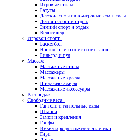
Игровые столы
Батуты
Детские спортивно-игровые комплексы
Летний спорт и отдых
Зимний спорт и отдых
Велосипеды
Игровой спорт
Баскетбол
Настольный теннис и пинг-понг
Бильярд и пул
Массаж
Массажные столы
Массажеры
Массажные кресла
Вибромассажеры
Массажные аксессуары
Распродажа
Свободные веса
Гантели и гантельные ряды
Штанги
Замки и крепления
Грифы
Инвентарь для тяжелой атлетики
Гири
Диски