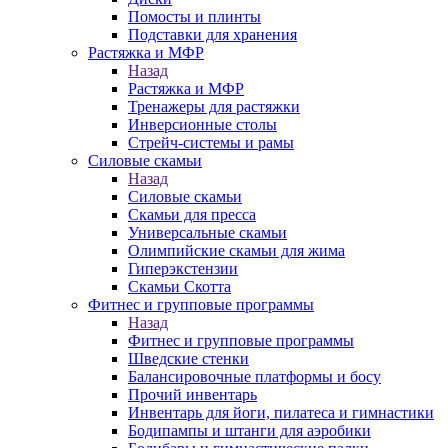
Помосты и плинты
Подставки для хранения
Растяжка и МФР
Назад
Растяжка и МФР
Тренажеры для растяжки
Инверсионные столы
Стрейч-системы и рамы
Силовые скамьи
Назад
Силовые скамьи
Скамьи для пресса
Универсальные скамьи
Олимпийские скамьи для жима
Гиперэкстензии
Скамьи Скотта
Фитнес и групповые программы
Назад
Фитнес и групповые программы
Шведские стенки
Балансировочные платформы и босу
Прочий инвентарь
Инвентарь для йоги, пилатеса и гимнастики
Бодипампы и штанги для аэробики