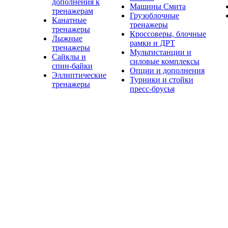
дополнения к
Машины Смита
тренажерам
Грузоблочные
Канатные
тренажеры
тренажеры
Кроссоверы, блочные
Лыжные
рамки и ДРТ
тренажеры
Мультистанции и
Сайклы и
силовые комплексы
спин-байки
Опции и дополнения
Эллиптические
Турники и стойки
тренажеры
пресс-брусья