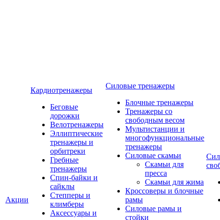
Силовые тренажеры
Кардиотренажеры
Блочные тренажеры
Беговые
Тренажеры со
дорожки
свободным весом
Велотренажеры
Мультистанции и
Эллиптические
многофункциональные
тренажеры и
тренажеры
орбитреки
Силовые скамьи
Сил
Гребные
Скамьи для
сво
тренажеры
пресса
Спин-байки и
Скамьи для жима
сайклы
Кроссоверы и блочные
Степперы и
Акции
рамы
климберы
Силовые рамы и
Аксессуары и
стойки