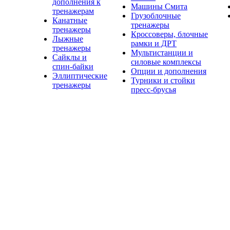
дополнения к
Машины Смита
тренажерам
Грузоблочные
Канатные
тренажеры
тренажеры
Кроссоверы, блочные
Лыжные
рамки и ДРТ
тренажеры
Мультистанции и
Сайклы и
силовые комплексы
спин-байки
Опции и дополнения
Эллиптические
Турники и стойки
тренажеры
пресс-брусья