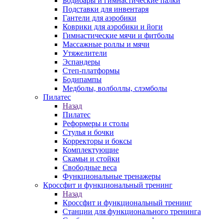
Бодибары и гимнастические палки
Подставки для инвентаря
Гантели для аэробики
Коврики для аэробики и йоги
Гимнастические мячи и фитболы
Массажные роллы и мячи
Утяжелители
Эспандеры
Степ-платформы
Бодипампы
Медболы, волболлы, слэмболы
Пилатес
Назад
Пилатес
Реформеры и столы
Стулья и бочки
Корректоры и боксы
Комплектующие
Скамьи и стойки
Свободные веса
Функциональные тренажеры
Кроссфит и функциональный тренинг
Назад
Кроссфит и функциональный тренинг
Станции для функционального тренинга