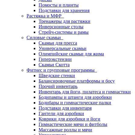
Помосты и плинты
Подставки для хранения
Растяжка и МФР
Тренажеры для растяжки
Инверсионные столы
Стрейч-системы и рамы
Силовые скамьи
Скамьи для пресса
Универсальные скамьи
Олимпийские скамьи для жима
Гиперэкстензии
Скамьи Скотта
Фитнес и групповые программы
Шведские стенки
Балансировочные платформы и босу
Прочий инвентарь
Инвентарь для йоги, пилатеса и гимнастики
Бодипампы и штанги для аэробики
Бодибары и гимнастические палки
Подставки для инвентаря
Гантели для аэробики
Коврики для аэробики и йоги
Гимнастические мячи и фитболы
Массажные роллы и мячи