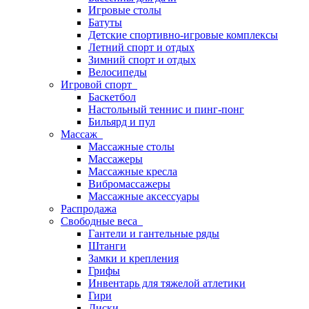
Игровые столы
Батуты
Детские спортивно-игровые комплексы
Летний спорт и отдых
Зимний спорт и отдых
Велосипеды
Игровой спорт
Баскетбол
Настольный теннис и пинг-понг
Бильярд и пул
Массаж
Массажные столы
Массажеры
Массажные кресла
Вибромассажеры
Массажные аксессуары
Распродажа
Свободные веса
Гантели и гантельные ряды
Штанги
Замки и крепления
Грифы
Инвентарь для тяжелой атлетики
Гири
Диски