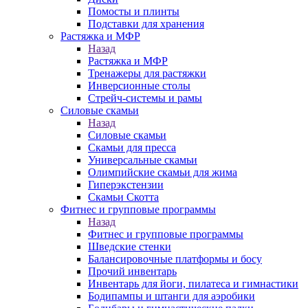
Помосты и плинты
Подставки для хранения
Растяжка и МФР
Назад
Растяжка и МФР
Тренажеры для растяжки
Инверсионные столы
Стрейч-системы и рамы
Силовые скамьи
Назад
Силовые скамьи
Скамьи для пресса
Универсальные скамьи
Олимпийские скамьи для жима
Гиперэкстензии
Скамьи Скотта
Фитнес и групповые программы
Назад
Фитнес и групповые программы
Шведские стенки
Балансировочные платформы и босу
Прочий инвентарь
Инвентарь для йоги, пилатеса и гимнастики
Бодипампы и штанги для аэробики