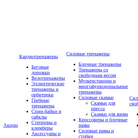
Силовые тренажеры
Кардиотренажеры
Блочные тренажеры
Беговые
Тренажеры со
дорожки
свободным весом
Велотренажеры
Мультистанции и
Эллиптические
многофункциональные
тренажеры и
тренажеры
орбитреки
Силовые скамьи
Сил
Гребные
Скамьи для
сво
тренажеры
пресса
Спин-байки и
Скамьи для жима
сайклы
Кроссоверы и блочные
Степперы и
Акции
рамы
климберы
Силовые рамы и
Аксессуары и
стойки