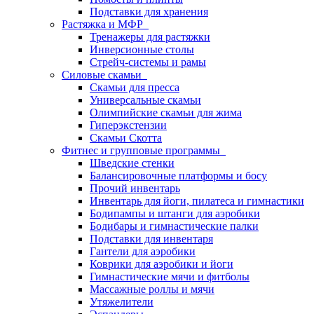
Подставки для хранения
Растяжка и МФР
Тренажеры для растяжки
Инверсионные столы
Стрейч-системы и рамы
Силовые скамьи
Скамьи для пресса
Универсальные скамьи
Олимпийские скамьи для жима
Гиперэкстензии
Скамьи Скотта
Фитнес и групповые программы
Шведские стенки
Балансировочные платформы и босу
Прочий инвентарь
Инвентарь для йоги, пилатеса и гимнастики
Бодипампы и штанги для аэробики
Бодибары и гимнастические палки
Подставки для инвентаря
Гантели для аэробики
Коврики для аэробики и йоги
Гимнастические мячи и фитболы
Массажные роллы и мячи
Утяжелители