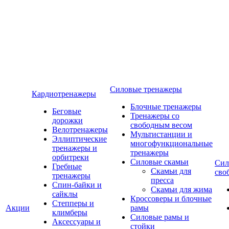
Силовые тренажеры
Кардиотренажеры
Блочные тренажеры
Беговые
Тренажеры со
дорожки
свободным весом
Велотренажеры
Мультистанции и
Эллиптические
многофункциональные
тренажеры и
тренажеры
орбитреки
Силовые скамьи
Сил
Гребные
Скамьи для
сво
тренажеры
пресса
Спин-байки и
Скамьи для жима
сайклы
Кроссоверы и блочные
Степперы и
Акции
рамы
климберы
Силовые рамы и
Аксессуары и
стойки