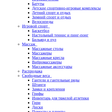
Батуты
Детские спортивно-игровые комплексы
Летний спорт и отдых
Зимний спорт и отдых
Велосипеды
Игровой спорт
Баскетбол
Настольный теннис и пинг-понг
Бильярд и пул
Массаж
Массажные столы
Массажеры
Массажные кресла
Вибромассажеры
Массажные аксессуары
Распродажа
Свободные веса
Гантели и гантельные ряды
Штанги
Замки и крепления
Грифы
Инвентарь для тяжелой атлетики
Гири
Диски
Помосты и плинты