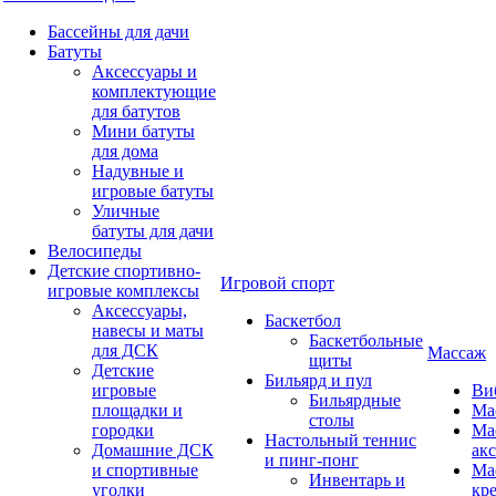
Бассейны для дачи
Батуты
Аксессуары и
комплектующие
для батутов
Мини батуты
для дома
Надувные и
игровые батуты
Уличные
батуты для дачи
Велосипеды
Детские спортивно-
Игровой спорт
игровые комплексы
Аксессуары,
Баскетбол
навесы и маты
Баскетбольные
для ДСК
Массаж
щиты
Детские
Бильярд и пул
игровые
Ви
Бильярдные
площадки и
Ма
столы
городки
Ма
Настольный теннис
Домашние ДСК
ак
и пинг-понг
и спортивные
Ма
Инвентарь и
уголки
кр