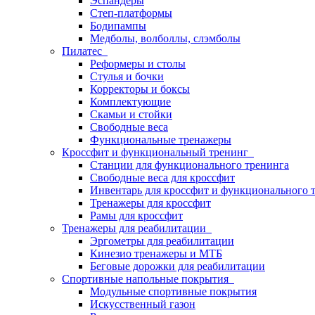
Эспандеры
Степ-платформы
Бодипампы
Медболы, волболлы, слэмболы
Пилатес
Реформеры и столы
Стулья и бочки
Корректоры и боксы
Комплектующие
Скамьи и стойки
Свободные веса
Функциональные тренажеры
Кроссфит и функциональный тренинг
Станции для функционального тренинга
Свободные веса для кроссфит
Инвентарь для кроссфит и функционального 
Тренажеры для кроссфит
Рамы для кроссфит
Тренажеры для реабилитации
Эргометры для реабилитации
Кинезио тренажеры и МТБ
Беговые дорожки для реабилитации
Спортивные напольные покрытия
Модульные спортивные покрытия
Искусственный газон