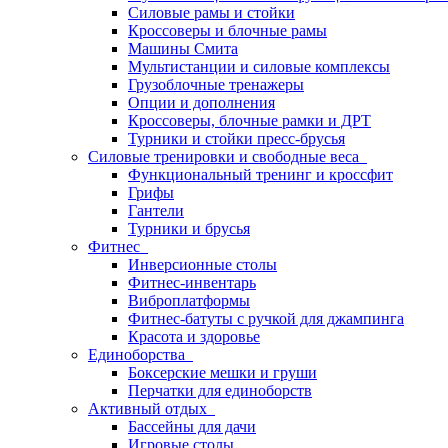
Силовые рамы и стойки
Кроссоверы и блочные рамы
Машины Смита
Мультистанции и силовые комплексы
Грузоблочные тренажеры
Опции и дополнения
Кроссоверы, блочные рамки и ДРТ
Турники и стойки пресс-брусья
Силовые тренировки и свободные веса
Функциональный тренинг и кроссфит
Грифы
Гантели
Турники и брусья
Фитнес
Инверсионные столы
Фитнес-инвентарь
Виброплатформы
Фитнес-батуты с ручкой для джампинга
Красота и здоровье
Единоборства
Боксерские мешки и груши
Перчатки для единоборств
Активный отдых
Бассейны для дачи
Игровые столы