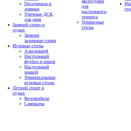
аксессуары
Песочницы и
Ма
для
домики
ст
настольного
Уличные ДСК
тенниса
для дачи
Теннисные
Зимний спорт и
столы
отдых
Зимние
заливные горки
Игровые столы
Аэрохоккей
Настольный
футбол и кикер
Настольный
хоккей
Универсальные
игровые столы
Летний спорт и
отдых
Веломобили
Самокаты