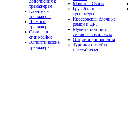
дополнения к
Машины Смита
тренажерам
Грузоблочные
Канатные
тренажеры
тренажеры
Кроссоверы, блочные
Лыжные
рамки и ДРТ
тренажеры
Мультистанции и
Сайклы и
силовые комплексы
спин-байки
Опции и дополнения
Эллиптические
Турники и стойки
тренажеры
пресс-брусья