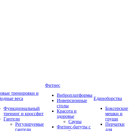
Фитнес
овые тренировки и
Виброплатформы
бодные веса
Единоборства
Инверсионные
столы
Функциональный
Боксерские
Красота и
тренинг и кроссфит
мешки и
здоровье
Гантели
груши
Сауны
Регулируемые
Перчатки
Фитнес-батуты с
гантели
для