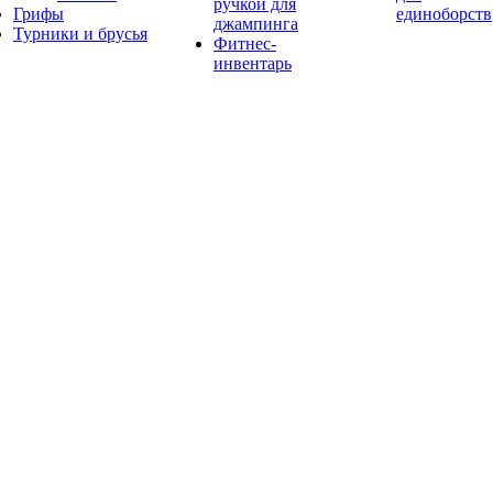
ручкой для
Грифы
единоборств
джампинга
Турники и брусья
Фитнес-
инвентарь