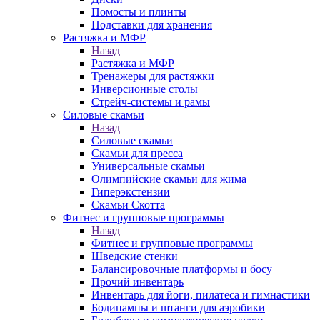
Помосты и плинты
Подставки для хранения
Растяжка и МФР
Назад
Растяжка и МФР
Тренажеры для растяжки
Инверсионные столы
Стрейч-системы и рамы
Силовые скамьи
Назад
Силовые скамьи
Скамьи для пресса
Универсальные скамьи
Олимпийские скамьи для жима
Гиперэкстензии
Скамьи Скотта
Фитнес и групповые программы
Назад
Фитнес и групповые программы
Шведские стенки
Балансировочные платформы и босу
Прочий инвентарь
Инвентарь для йоги, пилатеса и гимнастики
Бодипампы и штанги для аэробики