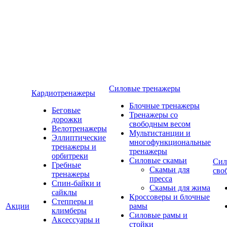
Силовые тренажеры
Кардиотренажеры
Блочные тренажеры
Беговые
Тренажеры со
дорожки
свободным весом
Велотренажеры
Мультистанции и
Эллиптические
многофункциональные
тренажеры и
тренажеры
орбитреки
Силовые скамьи
Сил
Гребные
Скамьи для
сво
тренажеры
пресса
Спин-байки и
Скамьи для жима
сайклы
Кроссоверы и блочные
Степперы и
Акции
рамы
климберы
Силовые рамы и
Аксессуары и
стойки