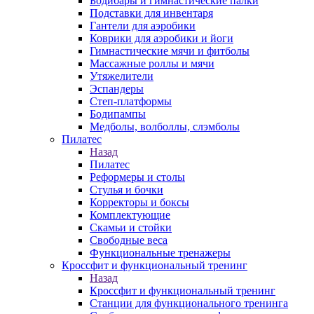
Бодибары и гимнастические палки
Подставки для инвентаря
Гантели для аэробики
Коврики для аэробики и йоги
Гимнастические мячи и фитболы
Массажные роллы и мячи
Утяжелители
Эспандеры
Степ-платформы
Бодипампы
Медболы, волболлы, слэмболы
Пилатес
Назад
Пилатес
Реформеры и столы
Стулья и бочки
Корректоры и боксы
Комплектующие
Скамьи и стойки
Свободные веса
Функциональные тренажеры
Кроссфит и функциональный тренинг
Назад
Кроссфит и функциональный тренинг
Станции для функционального тренинга