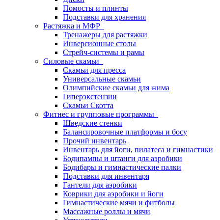
Помосты и плинты
Подставки для хранения
Растяжка и МФР
Тренажеры для растяжки
Инверсионные столы
Стрейч-системы и рамы
Силовые скамьи
Скамьи для пресса
Универсальные скамьи
Олимпийские скамьи для жима
Гиперэкстензии
Скамьи Скотта
Фитнес и групповые программы
Шведские стенки
Балансировочные платформы и босу
Прочий инвентарь
Инвентарь для йоги, пилатеса и гимнастики
Бодипампы и штанги для аэробики
Бодибары и гимнастические палки
Подставки для инвентаря
Гантели для аэробики
Коврики для аэробики и йоги
Гимнастические мячи и фитболы
Массажные роллы и мячи