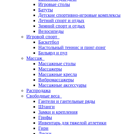
Игровые столы
Батуты
Детские спортивно-игровые комплексы
Летний спорт и отдых
Зимний спорт и отдых
Велосипеды
Игровой спорт
Баскетбол
Настольный теннис и пинг-понг
Бильярд и пул
Массаж
Массажные столы
Массажеры
Массажные кресла
Вибромассажеры
Массажные аксессуары
Распродажа
Свободные веса
Гантели и гантельные ряды
Штанги
Замки и крепления
Грифы
Инвентарь для тяжелой атлетики
Гири
Диски