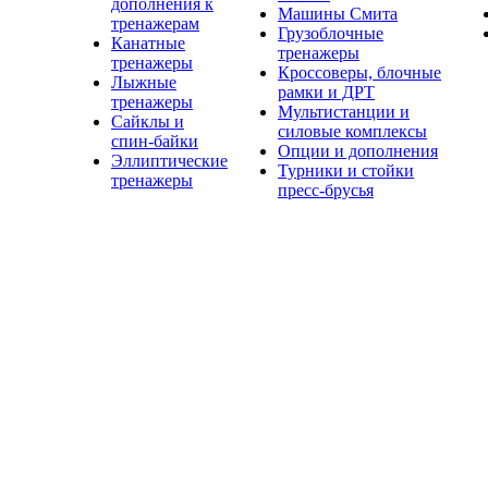
дополнения к
Машины Смита
тренажерам
Грузоблочные
Канатные
тренажеры
тренажеры
Кроссоверы, блочные
Лыжные
рамки и ДРТ
тренажеры
Мультистанции и
Сайклы и
силовые комплексы
спин-байки
Опции и дополнения
Эллиптические
Турники и стойки
тренажеры
пресс-брусья