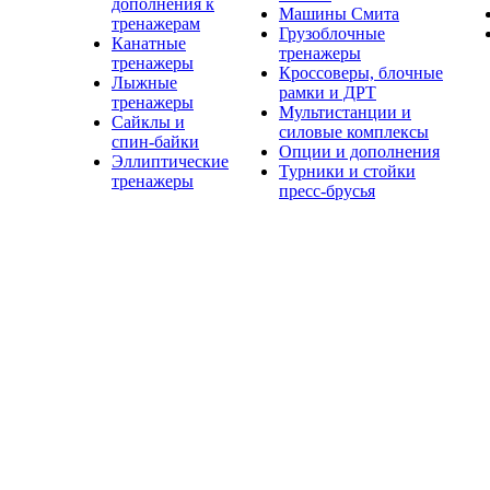
дополнения к
Машины Смита
тренажерам
Грузоблочные
Канатные
тренажеры
тренажеры
Кроссоверы, блочные
Лыжные
рамки и ДРТ
тренажеры
Мультистанции и
Сайклы и
силовые комплексы
спин-байки
Опции и дополнения
Эллиптические
Турники и стойки
тренажеры
пресс-брусья