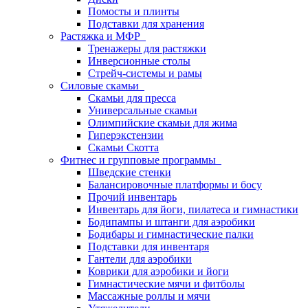
Помосты и плинты
Подставки для хранения
Растяжка и МФР
Тренажеры для растяжки
Инверсионные столы
Стрейч-системы и рамы
Силовые скамьи
Скамьи для пресса
Универсальные скамьи
Олимпийские скамьи для жима
Гиперэкстензии
Скамьи Скотта
Фитнес и групповые программы
Шведские стенки
Балансировочные платформы и босу
Прочий инвентарь
Инвентарь для йоги, пилатеса и гимнастики
Бодипампы и штанги для аэробики
Бодибары и гимнастические палки
Подставки для инвентаря
Гантели для аэробики
Коврики для аэробики и йоги
Гимнастические мячи и фитболы
Массажные роллы и мячи