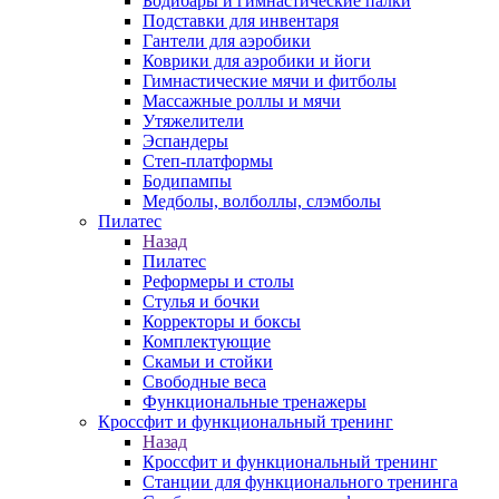
Бодибары и гимнастические палки
Подставки для инвентаря
Гантели для аэробики
Коврики для аэробики и йоги
Гимнастические мячи и фитболы
Массажные роллы и мячи
Утяжелители
Эспандеры
Степ-платформы
Бодипампы
Медболы, волболлы, слэмболы
Пилатес
Назад
Пилатес
Реформеры и столы
Стулья и бочки
Корректоры и боксы
Комплектующие
Скамьи и стойки
Свободные веса
Функциональные тренажеры
Кроссфит и функциональный тренинг
Назад
Кроссфит и функциональный тренинг
Станции для функционального тренинга