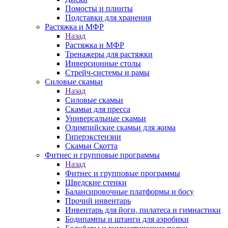
Помосты и плинты
Подставки для хранения
Растяжка и МФР
Назад
Растяжка и МФР
Тренажеры для растяжки
Инверсионные столы
Стрейч-системы и рамы
Силовые скамьи
Назад
Силовые скамьи
Скамьи для пресса
Универсальные скамьи
Олимпийские скамьи для жима
Гиперэкстензии
Скамьи Скотта
Фитнес и групповые программы
Назад
Фитнес и групповые программы
Шведские стенки
Балансировочные платформы и босу
Прочий инвентарь
Инвентарь для йоги, пилатеса и гимнастики
Бодипампы и штанги для аэробики