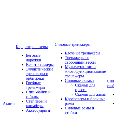
Силовые тренажеры
Кардиотренажеры
Блочные тренажеры
Беговые
Тренажеры со
дорожки
свободным весом
Велотренажеры
Мультистанции и
Эллиптические
многофункциональные
тренажеры и
тренажеры
орбитреки
Силовые скамьи
Сил
Гребные
Скамьи для
сво
тренажеры
пресса
Спин-байки и
Скамьи для жима
сайклы
Кроссоверы и блочные
Степперы и
Акции
рамы
климберы
Силовые рамы и
Аксессуары и
стойки