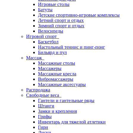
Игровые столы
Батуты
Детские спортивно-игровые комплексы
Летний спорт и отдых
Зимний спорт и отдых
Велосипеды
Игровой спорт
Баскетбол
Настольный теннис и пинг-понг
Бильярд и пул
Массаж
Массажные столы
Массажеры
Массажные кресла
Вибромассажеры
Массажные аксессуары
Распродажа
Свободные веса
Гантели и гантельные ряды
Штанги
Замки и крепления
Грифы
Инвентарь для тяжелой атлетики
Гири
Диски