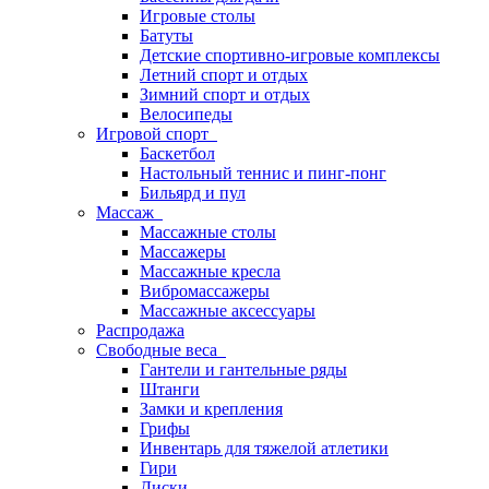
Игровые столы
Батуты
Детские спортивно-игровые комплексы
Летний спорт и отдых
Зимний спорт и отдых
Велосипеды
Игровой спорт
Баскетбол
Настольный теннис и пинг-понг
Бильярд и пул
Массаж
Массажные столы
Массажеры
Массажные кресла
Вибромассажеры
Массажные аксессуары
Распродажа
Свободные веса
Гантели и гантельные ряды
Штанги
Замки и крепления
Грифы
Инвентарь для тяжелой атлетики
Гири
Диски