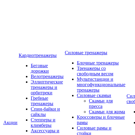
Силовые тренажеры
Кардиотренажеры
Блочные тренажеры
Беговые
Тренажеры со
дорожки
свободным весом
Велотренажеры
Мультистанции и
Эллиптические
многофункциональные
тренажеры и
тренажеры
орбитреки
Силовые скамьи
Сил
Гребные
Скамьи для
сво
тренажеры
пресса
Спин-байки и
Скамьи для жима
сайклы
Кроссоверы и блочные
Степперы и
Акции
рамы
климберы
Силовые рамы и
Аксессуары и
стойки