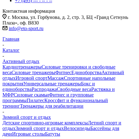
+7 (495) --- - -- - --
Контактная информация
г. Москва, ул. Горбунова, д. 2, стр. 3, БЦ «Гранд Сетнунь
Плаза», оф. В830
info@eto-sport.ru
Главная
-
Каталог
-
Активный отдых
Кардиотренажеры
Силовые тренировки и свободные
веса
Силовые тренажеры
Фитнес
Единоборства
Активный
отдых
Игровой спорт
Массаж
Спортивные напольные
покрытия
Универсальные тренажеры
Бокс и
единоборства
Распродажа
Свободные веса
Растяжка и
МФР
Силовые скамьи
Фитнес и групповые
программы
Пилатес
Кроссфит и функциональный
тренинг
Тренажеры для реабилитации
-
Зимний спорт и отдых
Детские спортивно-игровые комплексы
Летний спорт и
отдых
Зимний спорт и отдых
Велосипеды
Бассейны для
дачи
Игровые столы
Батуты