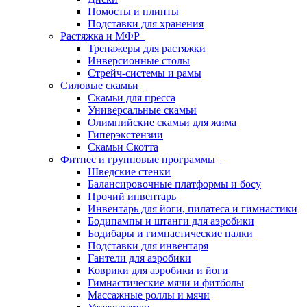
Помосты и плинты
Подставки для хранения
Растяжка и МФР
Тренажеры для растяжки
Инверсионные столы
Стрейч-системы и рамы
Силовые скамьи
Скамьи для пресса
Универсальные скамьи
Олимпийские скамьи для жима
Гиперэкстензии
Скамьи Скотта
Фитнес и групповые программы
Шведские стенки
Балансировочные платформы и босу
Прочий инвентарь
Инвентарь для йоги, пилатеса и гимнастики
Бодипампы и штанги для аэробики
Бодибары и гимнастические палки
Подставки для инвентаря
Гантели для аэробики
Коврики для аэробики и йоги
Гимнастические мячи и фитболы
Массажные роллы и мячи