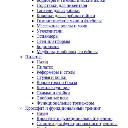
Бодибары и гимнастические палки
Подставки для инвентаря
Гантели для аэробики
Коврики для аэробики и йоги
Гимнастические мячи и фитболы
Массажные роллы и мячи
Утяжелители
Эспандеры
Степ-платформы
Бодипампы
Медболы, волболлы, слэмболы
Пилатес
Назад
Пилатес
Реформеры и столы
Стулья и бочки
Корректоры и боксы
Комплектующие
Скамьи и стойки
Свободные веса
Функциональные тренажеры
Кроссфит и функциональный тренинг
Назад
Кроссфит и функциональный тренинг
Станции для функционального тренинга