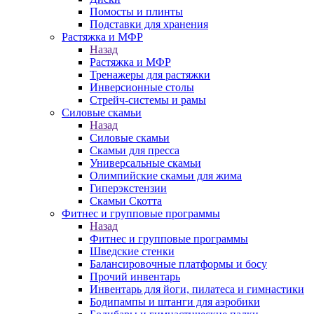
Помосты и плинты
Подставки для хранения
Растяжка и МФР
Назад
Растяжка и МФР
Тренажеры для растяжки
Инверсионные столы
Стрейч-системы и рамы
Силовые скамьи
Назад
Силовые скамьи
Скамьи для пресса
Универсальные скамьи
Олимпийские скамьи для жима
Гиперэкстензии
Скамьи Скотта
Фитнес и групповые программы
Назад
Фитнес и групповые программы
Шведские стенки
Балансировочные платформы и босу
Прочий инвентарь
Инвентарь для йоги, пилатеса и гимнастики
Бодипампы и штанги для аэробики