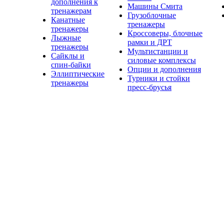
дополнения к
Машины Смита
тренажерам
Грузоблочные
Канатные
тренажеры
тренажеры
Кроссоверы, блочные
Лыжные
рамки и ДРТ
тренажеры
Мультистанции и
Сайклы и
силовые комплексы
спин-байки
Опции и дополнения
Эллиптические
Турники и стойки
тренажеры
пресс-брусья