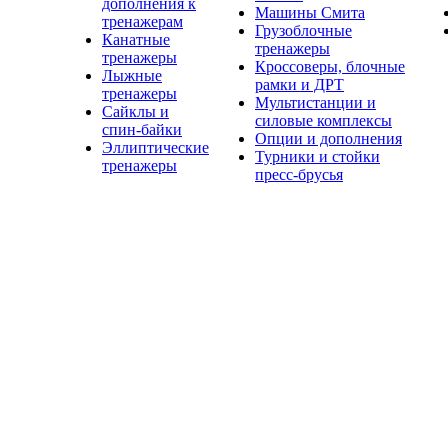
дополнения к
Машины Смита
тренажерам
Грузоблочные
Канатные
тренажеры
тренажеры
Кроссоверы, блочные
Лыжные
рамки и ДРТ
тренажеры
Мультистанции и
Сайклы и
силовые комплексы
спин-байки
Опции и дополнения
Эллиптические
Турники и стойки
тренажеры
пресс-брусья