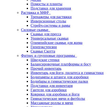
Помосты и плинты
Подставки для хранения
Растяжка и МФР
Тренажеры для растяжки
Инверсионные столы
Стрейч-системы и рамы
Силовые скамьи
Скамьи для пресса
Универсальные скамьи
Олимпийские скамьи для жима
Гиперэкстензии
Скамьи Скотта
Фитнес и групповые программы
Шведские стенки
Балансировочные платформы и босу
Прочий инвентарь
Инвентарь для йоги, пилатеса и гимнастики
Бодипампы и штанги для аэробики
Бодибары и гимнастические палки
Подставки для инвентаря
Гантели для аэробики
Коврики для аэробики и йоги
Гимнастические мячи и фитболы
Массажные роллы и мячи