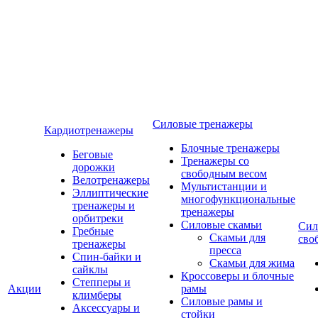
Силовые тренажеры
Кардиотренажеры
Блочные тренажеры
Беговые
Тренажеры со
дорожки
свободным весом
Велотренажеры
Мультистанции и
Эллиптические
многофункциональные
тренажеры и
тренажеры
орбитреки
Силовые скамьи
Сил
Гребные
Скамьи для
сво
тренажеры
пресса
Спин-байки и
Скамьи для жима
сайклы
Кроссоверы и блочные
Степперы и
Акции
рамы
климберы
Силовые рамы и
Аксессуары и
стойки