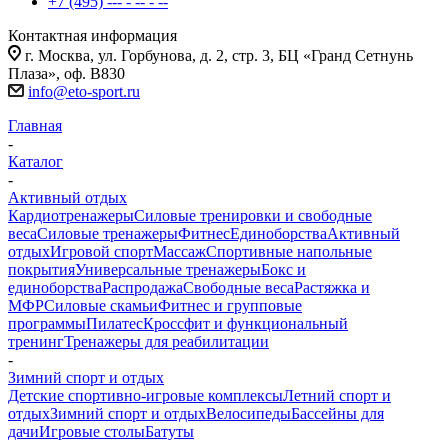
+7 (495) --- - -- - --
Контактная информация
г. Москва, ул. Горбунова, д. 2, стр. 3, БЦ «Гранд Сетнунь
Плаза», оф. В830
info@eto-sport.ru
Главная
-
Каталог
-
Активный отдых
Кардиотренажеры
Силовые тренировки и свободные
веса
Силовые тренажеры
Фитнес
Единоборства
Активный
отдых
Игровой спорт
Массаж
Спортивные напольные
покрытия
Универсальные тренажеры
Бокс и
единоборства
Распродажа
Свободные веса
Растяжка и
МФР
Силовые скамьи
Фитнес и групповые
программы
Пилатес
Кроссфит и функциональный
тренинг
Тренажеры для реабилитации
-
Зимний спорт и отдых
Детские спортивно-игровые комплексы
Летний спорт и
отдых
Зимний спорт и отдых
Велосипеды
Бассейны для
дачи
Игровые столы
Батуты