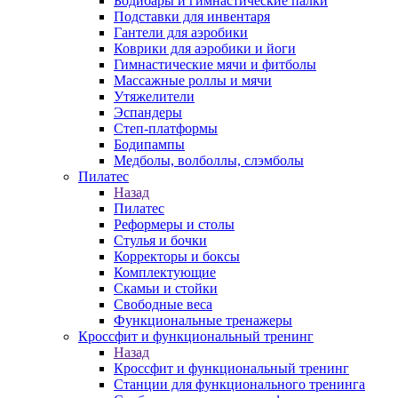
Бодибары и гимнастические палки
Подставки для инвентаря
Гантели для аэробики
Коврики для аэробики и йоги
Гимнастические мячи и фитболы
Массажные роллы и мячи
Утяжелители
Эспандеры
Степ-платформы
Бодипампы
Медболы, волболлы, слэмболы
Пилатес
Назад
Пилатес
Реформеры и столы
Стулья и бочки
Корректоры и боксы
Комплектующие
Скамьи и стойки
Свободные веса
Функциональные тренажеры
Кроссфит и функциональный тренинг
Назад
Кроссфит и функциональный тренинг
Станции для функционального тренинга