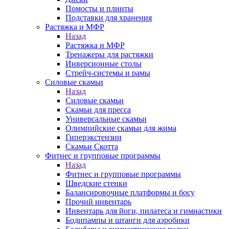
Помосты и плинты
Подставки для хранения
Растяжка и МФР
Назад
Растяжка и МФР
Тренажеры для растяжки
Инверсионные столы
Стрейч-системы и рамы
Силовые скамьи
Назад
Силовые скамьи
Скамьи для пресса
Универсальные скамьи
Олимпийские скамьи для жима
Гиперэкстензии
Скамьи Скотта
Фитнес и групповые программы
Назад
Фитнес и групповые программы
Шведские стенки
Балансировочные платформы и босу
Прочий инвентарь
Инвентарь для йоги, пилатеса и гимнастики
Бодипампы и штанги для аэробики