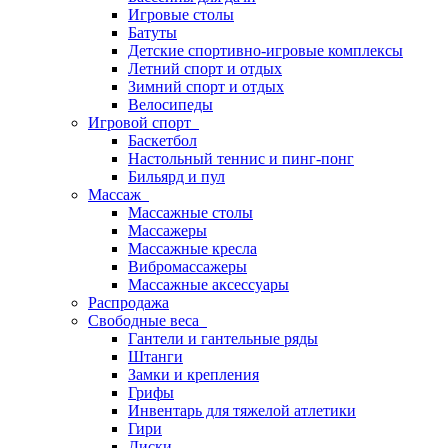
Игровые столы
Батуты
Детские спортивно-игровые комплексы
Летний спорт и отдых
Зимний спорт и отдых
Велосипеды
Игровой спорт
Баскетбол
Настольный теннис и пинг-понг
Бильярд и пул
Массаж
Массажные столы
Массажеры
Массажные кресла
Вибромассажеры
Массажные аксессуары
Распродажа
Свободные веса
Гантели и гантельные ряды
Штанги
Замки и крепления
Грифы
Инвентарь для тяжелой атлетики
Гири
Диски