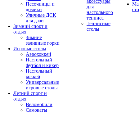
аксессуары
Песочницы и
Ма
для
домики
ст
настольного
Уличные ДСК
тенниса
для дачи
Теннисные
Зимний спорт и
столы
отдых
Зимние
заливные горки
Игровые столы
Аэрохоккей
Настольный
футбол и кикер
Настольный
хоккей
Универсальные
игровые столы
Летний спорт и
отдых
Веломобили
Самокаты