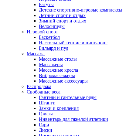
Батуты
Детские спортивно-игровые комплексы
Летний спорт и отдых
Зимний спорт и отдых
Велосипеды
Игровой спорт
Баскетбол
Настольный теннис и пинг-понг
Бильярд и пул
Массаж
Массажные столы
Массажеры
Массажные кресла
Вибромассажеры
Массажные аксессуары
Распродажа
Свободные веса
Гантели и гантельные ряды
Штанги
Замки и крепления
Грифы
Инвентарь для тяжелой атлетики
Гири
Диски
Помосты и плинты