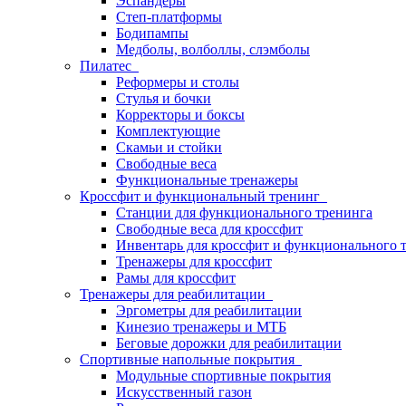
Эспандеры
Степ-платформы
Бодипампы
Медболы, волболлы, слэмболы
Пилатес
Реформеры и столы
Стулья и бочки
Корректоры и боксы
Комплектующие
Скамьи и стойки
Свободные веса
Функциональные тренажеры
Кроссфит и функциональный тренинг
Станции для функционального тренинга
Свободные веса для кроссфит
Инвентарь для кроссфит и функционального 
Тренажеры для кроссфит
Рамы для кроссфит
Тренажеры для реабилитации
Эргометры для реабилитации
Кинезио тренажеры и МТБ
Беговые дорожки для реабилитации
Спортивные напольные покрытия
Модульные спортивные покрытия
Искусственный газон