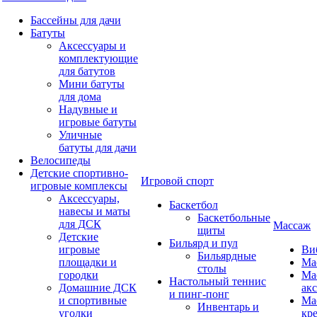
Бассейны для дачи
Батуты
Аксессуары и
комплектующие
для батутов
Мини батуты
для дома
Надувные и
игровые батуты
Уличные
батуты для дачи
Велосипеды
Детские спортивно-
Игровой спорт
игровые комплексы
Аксессуары,
Баскетбол
навесы и маты
Баскетбольные
для ДСК
Массаж
щиты
Детские
Бильярд и пул
игровые
Ви
Бильярдные
площадки и
Ма
столы
городки
Ма
Настольный теннис
Домашние ДСК
ак
и пинг-понг
и спортивные
Ма
Инвентарь и
уголки
кр