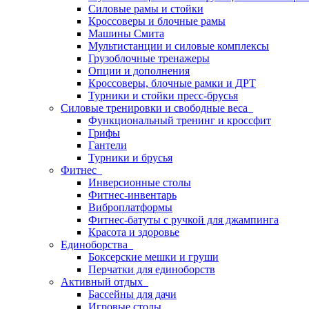
Силовые рамы и стойки
Кроссоверы и блочные рамы
Машины Смита
Мультистанции и силовые комплексы
Грузоблочные тренажеры
Опции и дополнения
Кроссоверы, блочные рамки и ДРТ
Турники и стойки пресс-брусья
Силовые тренировки и свободные веса
Функциональный тренинг и кроссфит
Грифы
Гантели
Турники и брусья
Фитнес
Инверсионные столы
Фитнес-инвентарь
Виброплатформы
Фитнес-батуты с ручкой для джампинга
Красота и здоровье
Единоборства
Боксерские мешки и груши
Перчатки для единоборств
Активный отдых
Бассейны для дачи
Игровые столы