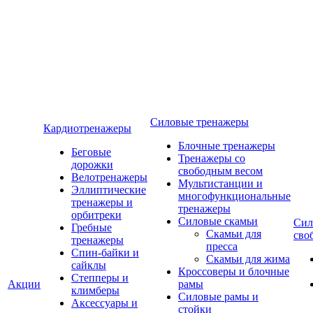
Силовые тренажеры
Кардиотренажеры
Блочные тренажеры
Беговые
Тренажеры со
дорожки
свободным весом
Велотренажеры
Мультистанции и
Эллиптические
многофункциональные
тренажеры и
тренажеры
орбитреки
Силовые скамьи
Сил
Гребные
Скамьи для
сво
тренажеры
пресса
Спин-байки и
Скамьи для жима
сайклы
Кроссоверы и блочные
Степперы и
Акции
рамы
климберы
Силовые рамы и
Аксессуары и
стойки