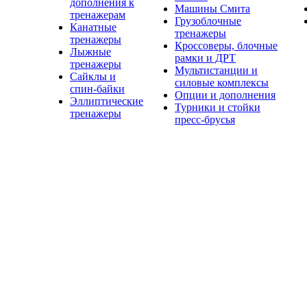
дополнения к
Машины Смита
тренажерам
Грузоблочные
Канатные
тренажеры
тренажеры
Кроссоверы, блочные
Лыжные
рамки и ДРТ
тренажеры
Мультистанции и
Сайклы и
силовые комплексы
спин-байки
Опции и дополнения
Эллиптические
Турники и стойки
тренажеры
пресс-брусья