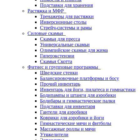
Подставки для хранения
Растяжка и МФР
Тренажеры для растяжки
Инверсионные столы
Стрейч-системы и рамы
Силовые скамьи
Скамьи для пресса
Универсальные скамьи
Олимпийские скамьи для жима
Гиперэкстензии
Скамьи Скотта
Фитнес и групповые программы
Шведские стенки
Балансировочные платформы и босу
Прочий инвентарь
Инвентарь для йоги, пилатеса и гимнастики
Бодипампы и штанги для аэробики
Бодибары и гимнастические палки
Подставки для инвентаря
Гантели для аэробики
Коврики для аэробики и йоги
Гимнастические мячи и фитболы
Массажные роллы и мячи
Утяжелители