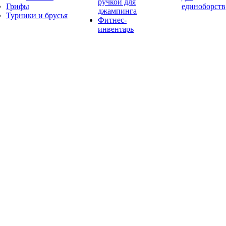
ручкой для
Грифы
единоборств
джампинга
Турники и брусья
Фитнес-
инвентарь