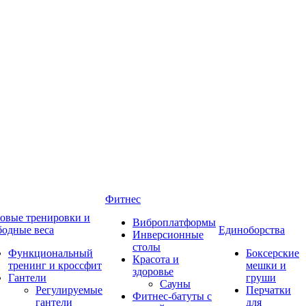
Фитнес
овые тренировки и
Виброплатформы
бодные веса
Единоборства
Инверсионные
столы
Функциональный
Боксерские
Красота и
тренинг и кроссфит
мешки и
здоровье
Гантели
груши
Сауны
Регулируемые
Перчатки
Фитнес-батуты с
гантели
для