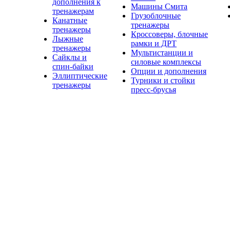
дополнения к
Машины Смита
тренажерам
Грузоблочные
Канатные
тренажеры
тренажеры
Кроссоверы, блочные
Лыжные
рамки и ДРТ
тренажеры
Мультистанции и
Сайклы и
силовые комплексы
спин-байки
Опции и дополнения
Эллиптические
Турники и стойки
тренажеры
пресс-брусья