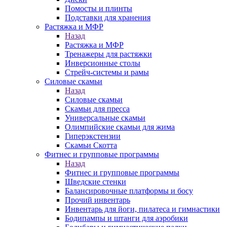
Помосты и плинты
Подставки для хранения
Растяжка и МФР
Назад
Растяжка и МФР
Тренажеры для растяжки
Инверсионные столы
Стрейч-системы и рамы
Силовые скамьи
Назад
Силовые скамьи
Скамьи для пресса
Универсальные скамьи
Олимпийские скамьи для жима
Гиперэкстензии
Скамьи Скотта
Фитнес и групповые программы
Назад
Фитнес и групповые программы
Шведские стенки
Балансировочные платформы и босу
Прочий инвентарь
Инвентарь для йоги, пилатеса и гимнастики
Бодипампы и штанги для аэробики