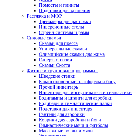
Помосты и плинты
Подставки для хранения
Растяжка и МФР
Тренажеры для растяжки
Инверсионные столы
Стрейч-системы и рамы
Силовые скамьи
Скамьи для пресса
Универсальные скамьи
Олимпийские скамьи для жима
Гиперэкстензии
Скамьи Скотта
Фитнес и групповые программы
Шведские стенки
Балансировочные платформы и босу
Прочий инвентарь
Инвентарь для йоги, пилатеса и гимнастики
Бодипампы и штанги для аэробики
Бодибары и гимнастические палки
Подставки для инвентаря
Гантели для аэробики
Коврики для аэробики и йоги
Гимнастические мячи и фитболы
Массажные роллы и мячи