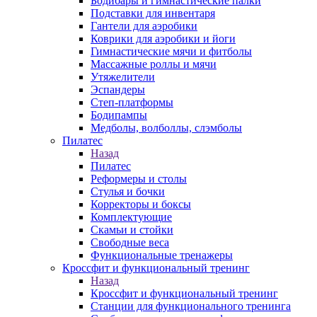
Бодибары и гимнастические палки
Подставки для инвентаря
Гантели для аэробики
Коврики для аэробики и йоги
Гимнастические мячи и фитболы
Массажные роллы и мячи
Утяжелители
Эспандеры
Степ-платформы
Бодипампы
Медболы, волболлы, слэмболы
Пилатес
Назад
Пилатес
Реформеры и столы
Стулья и бочки
Корректоры и боксы
Комплектующие
Скамьи и стойки
Свободные веса
Функциональные тренажеры
Кроссфит и функциональный тренинг
Назад
Кроссфит и функциональный тренинг
Станции для функционального тренинга