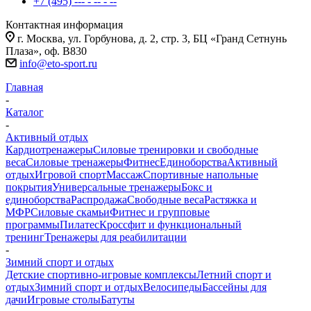
+7 (495) --- - -- - --
Контактная информация
г. Москва, ул. Горбунова, д. 2, стр. 3, БЦ «Гранд Сетнунь
Плаза», оф. В830
info@eto-sport.ru
Главная
-
Каталог
-
Активный отдых
Кардиотренажеры
Силовые тренировки и свободные
веса
Силовые тренажеры
Фитнес
Единоборства
Активный
отдых
Игровой спорт
Массаж
Спортивные напольные
покрытия
Универсальные тренажеры
Бокс и
единоборства
Распродажа
Свободные веса
Растяжка и
МФР
Силовые скамьи
Фитнес и групповые
программы
Пилатес
Кроссфит и функциональный
тренинг
Тренажеры для реабилитации
-
Зимний спорт и отдых
Детские спортивно-игровые комплексы
Летний спорт и
отдых
Зимний спорт и отдых
Велосипеды
Бассейны для
дачи
Игровые столы
Батуты