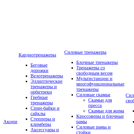
Силовые тренажеры
Кардиотренажеры
Блочные тренажеры
Беговые
Тренажеры со
дорожки
свободным весом
Велотренажеры
Мультистанции и
Эллиптические
многофункциональные
тренажеры и
тренажеры
орбитреки
Силовые скамьи
Сил
Гребные
Скамьи для
сво
тренажеры
пресса
Спин-байки и
Скамьи для жима
сайклы
Кроссоверы и блочные
Степперы и
Акции
рамы
климберы
Силовые рамы и
Аксессуары и
стойки