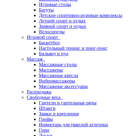
Игровые столы
Батуты
Детские спортивно-игровые комплексы
Летний спорт и отдых
Зимний спорт и отдых
Велосипеды
Игровой спорт
Баскетбол
Настольный теннис и пинг-понг
Бильярд и пул
Массаж
Массажные столы
Массажеры
Массажные кресла
Вибромассажеры
Массажные аксессуары
Распродажа
Свободные веса
Гантели и гантельные ряды
Штанги
Замки и крепления
Грифы
Инвентарь для тяжелой атлетики
Гири
Диски