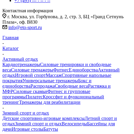
+7 (495) --- - -- - --
Контактная информация
г. Москва, ул. Горбунова, д. 2, стр. 3, БЦ «Гранд Сетнунь
Плаза», оф. В830
info@eto-sport.ru
Главная
-
Каталог
-
Активный отдых
Кардиотренажеры
Силовые тренировки и свободные
веса
Силовые тренажеры
Фитнес
Единоборства
Активный
отдых
Игровой спорт
Массаж
Спортивные напольные
покрытия
Универсальные тренажеры
Бокс и
единоборства
Распродажа
Свободные веса
Растяжка и
МФР
Силовые скамьи
Фитнес и групповые
программы
Пилатес
Кроссфит и функциональный
тренинг
Тренажеры для реабилитации
-
Зимний спорт и отдых
Детские спортивно-игровые комплексы
Летний спорт и
отдых
Зимний спорт и отдых
Велосипеды
Бассейны для
дачи
Игровые столы
Батуты