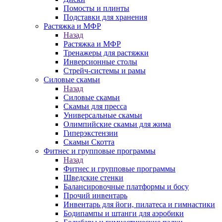
Помосты и плинты
Подставки для хранения
Растяжка и МФР
Назад
Растяжка и МФР
Тренажеры для растяжки
Инверсионные столы
Стрейч-системы и рамы
Силовые скамьи
Назад
Силовые скамьи
Скамьи для пресса
Универсальные скамьи
Олимпийские скамьи для жима
Гиперэкстензии
Скамьи Скотта
Фитнес и групповые программы
Назад
Фитнес и групповые программы
Шведские стенки
Балансировочные платформы и босу
Прочий инвентарь
Инвентарь для йоги, пилатеса и гимнастики
Бодипампы и штанги для аэробики