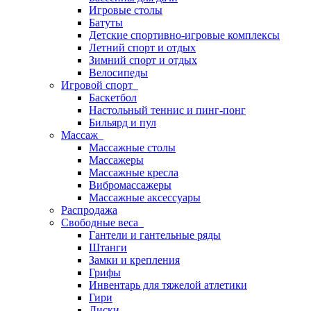
Игровые столы
Батуты
Детские спортивно-игровые комплексы
Летний спорт и отдых
Зимний спорт и отдых
Велосипеды
Игровой спорт
Баскетбол
Настольный теннис и пинг-понг
Бильярд и пул
Массаж
Массажные столы
Массажеры
Массажные кресла
Вибромассажеры
Массажные аксессуары
Распродажа
Свободные веса
Гантели и гантельные ряды
Штанги
Замки и крепления
Грифы
Инвентарь для тяжелой атлетики
Гири
Диски