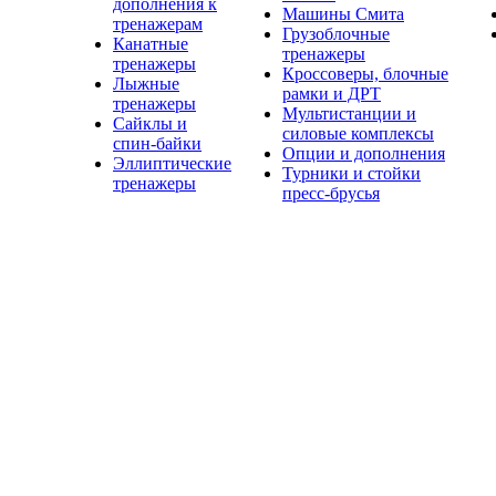
дополнения к
Машины Смита
тренажерам
Грузоблочные
Канатные
тренажеры
тренажеры
Кроссоверы, блочные
Лыжные
рамки и ДРТ
тренажеры
Мультистанции и
Сайклы и
силовые комплексы
спин-байки
Опции и дополнения
Эллиптические
Турники и стойки
тренажеры
пресс-брусья