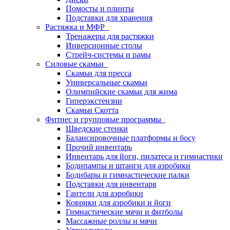
Помосты и плинты
Подставки для хранения
Растяжка и МФР
Тренажеры для растяжки
Инверсионные столы
Стрейч-системы и рамы
Силовые скамьи
Скамьи для пресса
Универсальные скамьи
Олимпийские скамьи для жима
Гиперэкстензии
Скамьи Скотта
Фитнес и групповые программы
Шведские стенки
Балансировочные платформы и босу
Прочий инвентарь
Инвентарь для йоги, пилатеса и гимнастики
Бодипампы и штанги для аэробики
Бодибары и гимнастические палки
Подставки для инвентаря
Гантели для аэробики
Коврики для аэробики и йоги
Гимнастические мячи и фитболы
Массажные роллы и мячи