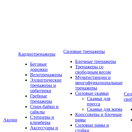
Силовые тренажеры
Кардиотренажеры
Блочные тренажеры
Беговые
Тренажеры со
дорожки
свободным весом
Велотренажеры
Мультистанции и
Эллиптические
многофункциональные
тренажеры и
тренажеры
орбитреки
Силовые скамьи
Сил
Гребные
Скамьи для
сво
тренажеры
пресса
Спин-байки и
Скамьи для жима
сайклы
Кроссоверы и блочные
Степперы и
Акции
рамы
климберы
Силовые рамы и
Аксессуары и
стойки