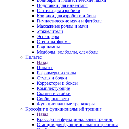
Бодибары и гимнастические палки
Подставки для инвентаря
Гантели для аэробики
Коврики для аэробики и йоги
Гимнастические мячи и фитболы
Массажные роллы и мячи
Утяжелители
Эспандеры
Степ-платформы
Бодипампы
Медболы, волболлы, слэмболы
Пилатес
Назад
Пилатес
Реформеры и столы
Стулья и бочки
Корректоры и боксы
Комплектующие
Скамьи и стойки
Свободные веса
Функциональные тренажеры
Кроссфит и функциональный тренинг
Назад
Кроссфит и функциональный тренинг
Станции для функционального тренинга