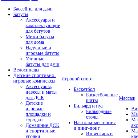
Бассейны для дачи
Батуты
Аксессуары и
комплектующие
для батутов
Мини батуты
для дома
Надувные и
игровые батуты
Уличные
батуты для дачи
Велосипеды
Детские спортивно-
Игровой спорт
игровые комплексы
Аксессуары,
Баскетбол
навесы и маты
Баскетбольные
для ДСК
Массаж
щиты
Детские
Бильярд и пул
игровые
Ви
Бильярдные
площадки и
Ма
столы
городки
Ма
Настольный теннис
Домашние ДСК
ак
и пинг-понг
и спортивные
Ма
Инвентарь и
уголки
кр