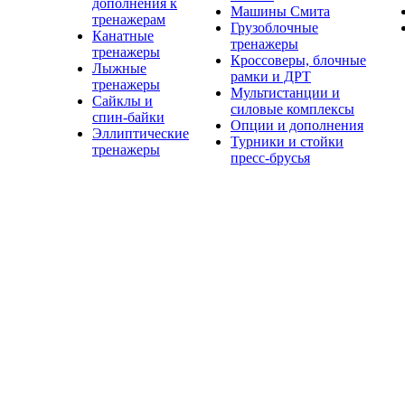
дополнения к
Машины Смита
тренажерам
Грузоблочные
Канатные
тренажеры
тренажеры
Кроссоверы, блочные
Лыжные
рамки и ДРТ
тренажеры
Мультистанции и
Сайклы и
силовые комплексы
спин-байки
Опции и дополнения
Эллиптические
Турники и стойки
тренажеры
пресс-брусья