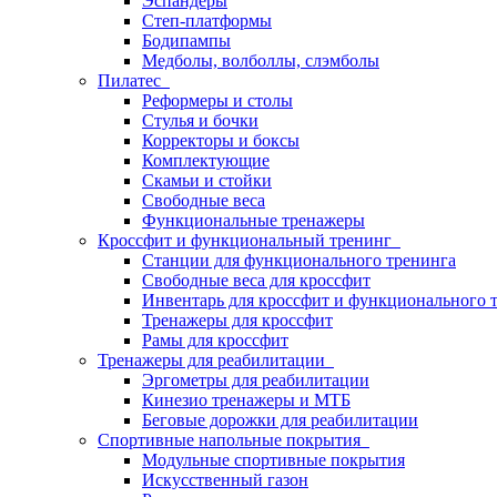
Эспандеры
Степ-платформы
Бодипампы
Медболы, волболлы, слэмболы
Пилатес
Реформеры и столы
Стулья и бочки
Корректоры и боксы
Комплектующие
Скамьи и стойки
Свободные веса
Функциональные тренажеры
Кроссфит и функциональный тренинг
Станции для функционального тренинга
Свободные веса для кроссфит
Инвентарь для кроссфит и функционального 
Тренажеры для кроссфит
Рамы для кроссфит
Тренажеры для реабилитации
Эргометры для реабилитации
Кинезио тренажеры и МТБ
Беговые дорожки для реабилитации
Спортивные напольные покрытия
Модульные спортивные покрытия
Искусственный газон