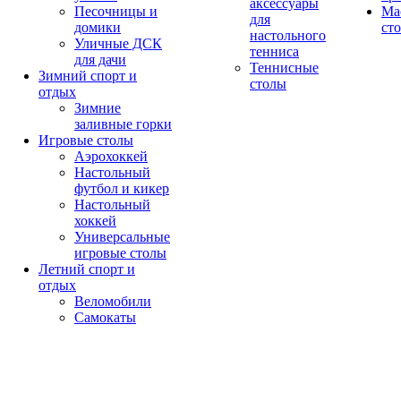
аксессуары
Песочницы и
Ма
для
домики
ст
настольного
Уличные ДСК
тенниса
для дачи
Теннисные
Зимний спорт и
столы
отдых
Зимние
заливные горки
Игровые столы
Аэрохоккей
Настольный
футбол и кикер
Настольный
хоккей
Универсальные
игровые столы
Летний спорт и
отдых
Веломобили
Самокаты