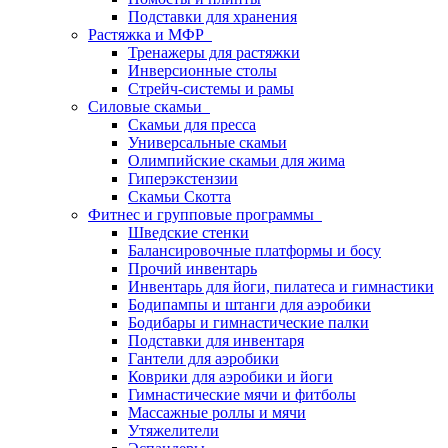
Подставки для хранения
Растяжка и МФР
Тренажеры для растяжки
Инверсионные столы
Стрейч-системы и рамы
Силовые скамьи
Скамьи для пресса
Универсальные скамьи
Олимпийские скамьи для жима
Гиперэкстензии
Скамьи Скотта
Фитнес и групповые программы
Шведские стенки
Балансировочные платформы и босу
Прочий инвентарь
Инвентарь для йоги, пилатеса и гимнастики
Бодипампы и штанги для аэробики
Бодибары и гимнастические палки
Подставки для инвентаря
Гантели для аэробики
Коврики для аэробики и йоги
Гимнастические мячи и фитболы
Массажные роллы и мячи
Утяжелители