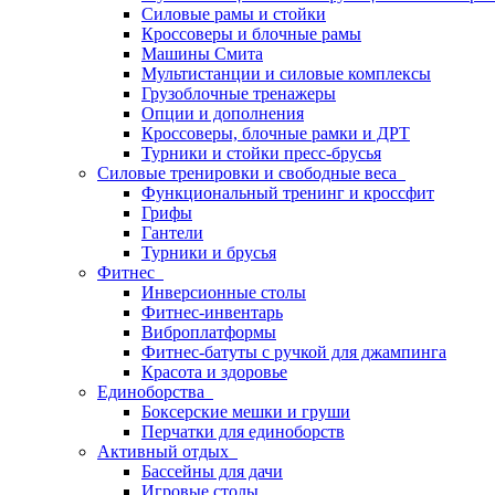
Силовые рамы и стойки
Кроссоверы и блочные рамы
Машины Смита
Мультистанции и силовые комплексы
Грузоблочные тренажеры
Опции и дополнения
Кроссоверы, блочные рамки и ДРТ
Турники и стойки пресс-брусья
Силовые тренировки и свободные веса
Функциональный тренинг и кроссфит
Грифы
Гантели
Турники и брусья
Фитнес
Инверсионные столы
Фитнес-инвентарь
Виброплатформы
Фитнес-батуты с ручкой для джампинга
Красота и здоровье
Единоборства
Боксерские мешки и груши
Перчатки для единоборств
Активный отдых
Бассейны для дачи
Игровые столы