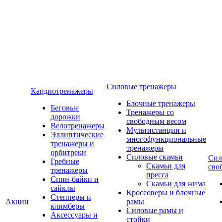
Силовые тренажеры
Кардиотренажеры
Блочные тренажеры
Беговые
Тренажеры со
дорожки
свободным весом
Велотренажеры
Мультистанции и
Эллиптические
многофункциональные
тренажеры и
тренажеры
орбитреки
Силовые скамьи
Сил
Гребные
Скамьи для
сво
тренажеры
пресса
Спин-байки и
Скамьи для жима
сайклы
Кроссоверы и блочные
Степперы и
Акции
рамы
климберы
Силовые рамы и
Аксессуары и
стойки