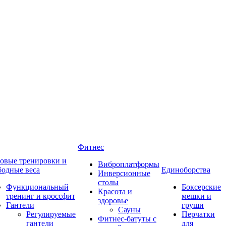
Фитнес
овые тренировки и
Виброплатформы
бодные веса
Единоборства
Инверсионные
столы
Функциональный
Боксерские
Красота и
тренинг и кроссфит
мешки и
здоровье
Гантели
груши
Сауны
Регулируемые
Перчатки
Фитнес-батуты с
гантели
для