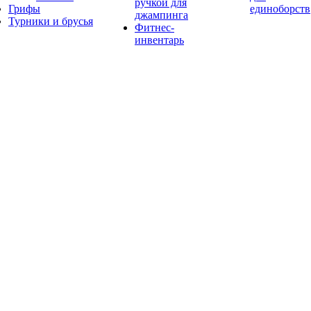
ручкой для
Грифы
единоборств
джампинга
Турники и брусья
Фитнес-
инвентарь