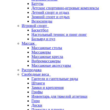
Батуты
Детские спортивно-игровые комплексы
Летний спорт и отдых
Зимний спорт и отдых
Велосипеды
Игровой спорт
Баскетбол
Настольный теннис и пинг-понг
Бильярд и пул
Массаж
Массажные столы
Массажеры
Массажные кресла
Вибромассажеры
Массажные аксессуары
Распродажа
Свободные веса
Гантели и гантельные ряды
Штанги
Замки и крепления
Грифы
Инвентарь для тяжелой атлетики
Гири
Диски
Помосты и плинты