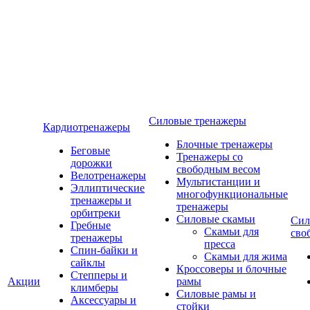
Силовые тренажеры
Кардиотренажеры
Блочные тренажеры
Беговые
Тренажеры со
дорожки
свободным весом
Велотренажеры
Мультистанции и
Эллиптические
многофункциональные
тренажеры и
тренажеры
орбитреки
Силовые скамьи
Сил
Гребные
Скамьи для
сво
тренажеры
пресса
Спин-байки и
Скамьи для жима
сайклы
Кроссоверы и блочные
Степперы и
Акции
рамы
климберы
Силовые рамы и
Аксессуары и
стойки