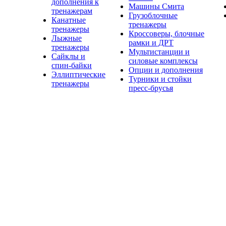
дополнения к
Машины Смита
тренажерам
Грузоблочные
Канатные
тренажеры
тренажеры
Кроссоверы, блочные
Лыжные
рамки и ДРТ
тренажеры
Мультистанции и
Сайклы и
силовые комплексы
спин-байки
Опции и дополнения
Эллиптические
Турники и стойки
тренажеры
пресс-брусья