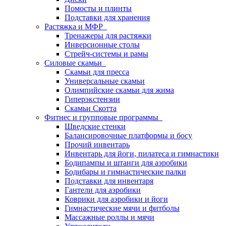
Помосты и плинты
Подставки для хранения
Растяжка и МФР
Тренажеры для растяжки
Инверсионные столы
Стрейч-системы и рамы
Силовые скамьи
Скамьи для пресса
Универсальные скамьи
Олимпийские скамьи для жима
Гиперэкстензии
Скамьи Скотта
Фитнес и групповые программы
Шведские стенки
Балансировочные платформы и босу
Прочий инвентарь
Инвентарь для йоги, пилатеса и гимнастики
Бодипампы и штанги для аэробики
Бодибары и гимнастические палки
Подставки для инвентаря
Гантели для аэробики
Коврики для аэробики и йоги
Гимнастические мячи и фитболы
Массажные роллы и мячи