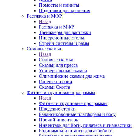
Помосты и плинты
Подставки для хранения
Растяжка и МФР
Назад
Растяжка и МФР
Тренажеры для растяжки
Инверсионные столы
Стрейч-системы и рамы
Силовые скамьи
Назад
Силовые скамьи
Скамьи для пресса
Универсальные скамьи
Олимпийские скамьи для жима
Гиперэкстензии
Скамьи Скотта
Фитнес и групповые программы
Назад
Фитнес и групповые программы
Шведские стенки
Балансировочные платформы и босу
Прочий инвентарь
Инвентарь для йоги, пилатеса и гимнастики
Бодипампы и штанги для аэробики