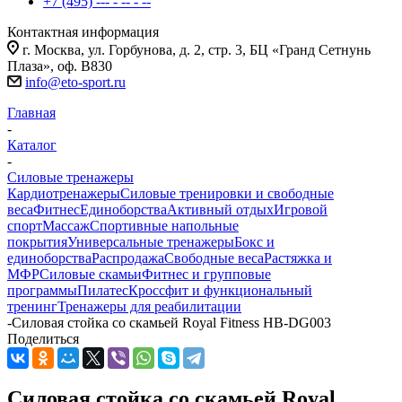
+7 (495) --- - -- - --
Контактная информация
г. Москва, ул. Горбунова, д. 2, стр. 3, БЦ «Гранд Сетнунь
Плаза», оф. В830
info@eto-sport.ru
Главная
-
Каталог
-
Силовые тренажеры
Кардиотренажеры
Силовые тренировки и свободные
веса
Фитнес
Единоборства
Активный отдых
Игровой
спорт
Массаж
Спортивные напольные
покрытия
Универсальные тренажеры
Бокс и
единоборства
Распродажа
Свободные веса
Растяжка и
МФР
Силовые скамьи
Фитнес и групповые
программы
Пилатес
Кроссфит и функциональный
тренинг
Тренажеры для реабилитации
-
Силовая стойка со скамьей Royal Fitness HB-DG003
Поделиться
Силовая стойка со скамьей Royal