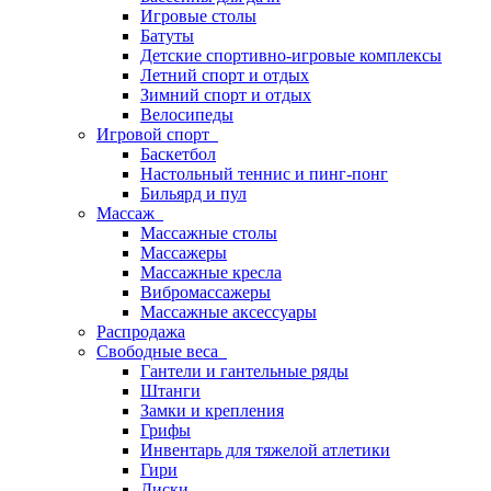
Игровые столы
Батуты
Детские спортивно-игровые комплексы
Летний спорт и отдых
Зимний спорт и отдых
Велосипеды
Игровой спорт
Баскетбол
Настольный теннис и пинг-понг
Бильярд и пул
Массаж
Массажные столы
Массажеры
Массажные кресла
Вибромассажеры
Массажные аксессуары
Распродажа
Свободные веса
Гантели и гантельные ряды
Штанги
Замки и крепления
Грифы
Инвентарь для тяжелой атлетики
Гири
Диски