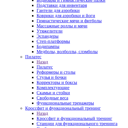
Бодибары и гимнастические палки
Подставки для инвентаря
Гантели для аэробики
Коврики для аэробики и йоги
Гимнастические мячи и фитболы
Массажные роллы и мячи
Утяжелители
Эспандеры
Степ-платформы
Бодипампы
Медболы, волболлы, слэмболы
Пилатес
Назад
Пилатес
Реформеры и столы
Стулья и бочки
Корректоры и боксы
Комплектующие
Скамьи и стойки
Свободные веса
Функциональные тренажеры
Кроссфит и функциональный тренинг
Назад
Кроссфит и функциональный тренинг
Станции для функционального тренинга