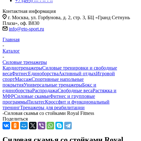
+7 (495) --- - -- - --
Контактная информация
г. Москва, ул. Горбунова, д. 2, стр. 3, БЦ «Гранд Сетнунь
Плаза», оф. В830
info@eto-sport.ru
Главная
-
Каталог
-
Силовые тренажеры
Кардиотренажеры
Силовые тренировки и свободные
веса
Фитнес
Единоборства
Активный отдых
Игровой
спорт
Массаж
Спортивные напольные
покрытия
Универсальные тренажеры
Бокс и
единоборства
Распродажа
Свободные веса
Растяжка и
МФР
Силовые скамьи
Фитнес и групповые
программы
Пилатес
Кроссфит и функциональный
тренинг
Тренажеры для реабилитации
-
Силовая скамья со стойками Royal Fitness
Поделиться
Силовая скамья со стойками Royal