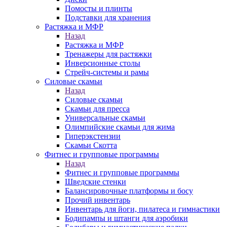
Помосты и плинты
Подставки для хранения
Растяжка и МФР
Назад
Растяжка и МФР
Тренажеры для растяжки
Инверсионные столы
Стрейч-системы и рамы
Силовые скамьи
Назад
Силовые скамьи
Скамьи для пресса
Универсальные скамьи
Олимпийские скамьи для жима
Гиперэкстензии
Скамьи Скотта
Фитнес и групповые программы
Назад
Фитнес и групповые программы
Шведские стенки
Балансировочные платформы и босу
Прочий инвентарь
Инвентарь для йоги, пилатеса и гимнастики
Бодипампы и штанги для аэробики