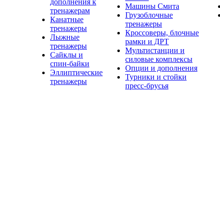
дополнения к
Машины Смита
тренажерам
Грузоблочные
Канатные
тренажеры
тренажеры
Кроссоверы, блочные
Лыжные
рамки и ДРТ
тренажеры
Мультистанции и
Сайклы и
силовые комплексы
спин-байки
Опции и дополнения
Эллиптические
Турники и стойки
тренажеры
пресс-брусья