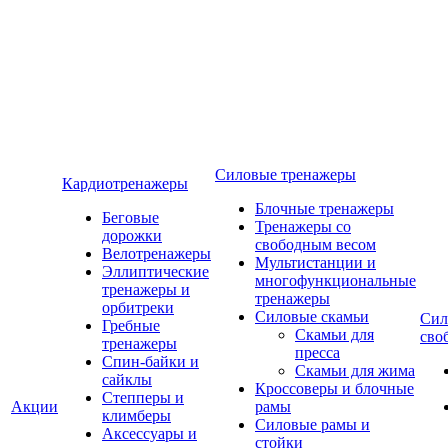
Силовые тренажеры
Кардиотренажеры
Блочные тренажеры
Беговые
Тренажеры со
дорожки
свободным весом
Велотренажеры
Мультистанции и
Эллиптические
многофункциональные
тренажеры и
тренажеры
орбитреки
Силовые скамьи
Сил
Гребные
Скамьи для
сво
тренажеры
пресса
Спин-байки и
Скамьи для жима
сайклы
Кроссоверы и блочные
Степперы и
Акции
рамы
климберы
Силовые рамы и
Аксессуары и
стойки