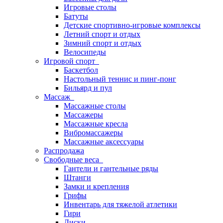
Игровые столы
Батуты
Детские спортивно-игровые комплексы
Летний спорт и отдых
Зимний спорт и отдых
Велосипеды
Игровой спорт
Баскетбол
Настольный теннис и пинг-понг
Бильярд и пул
Массаж
Массажные столы
Массажеры
Массажные кресла
Вибромассажеры
Массажные аксессуары
Распродажа
Свободные веса
Гантели и гантельные ряды
Штанги
Замки и крепления
Грифы
Инвентарь для тяжелой атлетики
Гири
Диски