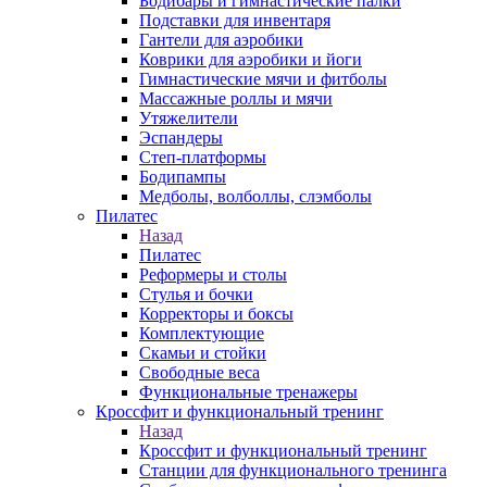
Бодибары и гимнастические палки
Подставки для инвентаря
Гантели для аэробики
Коврики для аэробики и йоги
Гимнастические мячи и фитболы
Массажные роллы и мячи
Утяжелители
Эспандеры
Степ-платформы
Бодипампы
Медболы, волболлы, слэмболы
Пилатес
Назад
Пилатес
Реформеры и столы
Стулья и бочки
Корректоры и боксы
Комплектующие
Скамьи и стойки
Свободные веса
Функциональные тренажеры
Кроссфит и функциональный тренинг
Назад
Кроссфит и функциональный тренинг
Станции для функционального тренинга