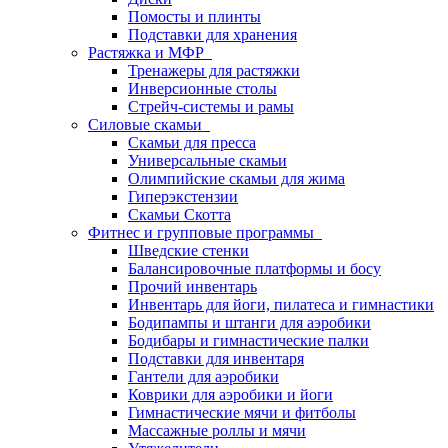
Помосты и плинты
Подставки для хранения
Растяжка и МФР
Тренажеры для растяжки
Инверсионные столы
Стрейч-системы и рамы
Силовые скамьи
Скамьи для пресса
Универсальные скамьи
Олимпийские скамьи для жима
Гиперэкстензии
Скамьи Скотта
Фитнес и групповые программы
Шведские стенки
Балансировочные платформы и босу
Прочий инвентарь
Инвентарь для йоги, пилатеса и гимнастики
Бодипампы и штанги для аэробики
Бодибары и гимнастические палки
Подставки для инвентаря
Гантели для аэробики
Коврики для аэробики и йоги
Гимнастические мячи и фитболы
Массажные роллы и мячи