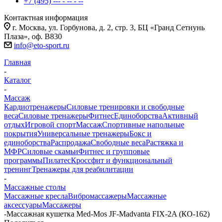
+7 (495) --- - -- - --
Контактная информация
г. Москва, ул. Горбунова, д. 2, стр. 3, БЦ «Гранд Сетнунь
Плаза», оф. В830
info@eto-sport.ru
Главная
-
Каталог
-
Массаж
Кардиотренажеры
Силовые тренировки и свободные
веса
Силовые тренажеры
Фитнес
Единоборства
Активный
отдых
Игровой спорт
Массаж
Спортивные напольные
покрытия
Универсальные тренажеры
Бокс и
единоборства
Распродажа
Свободные веса
Растяжка и
МФР
Силовые скамьи
Фитнес и групповые
программы
Пилатес
Кроссфит и функциональный
тренинг
Тренажеры для реабилитации
-
Массажные столы
Массажные кресла
Вибромассажеры
Массажные
аксессуары
Массажеры
-
Массажная кушетка Med-Mos JF-Madvanta FIX-2A (КО-162)