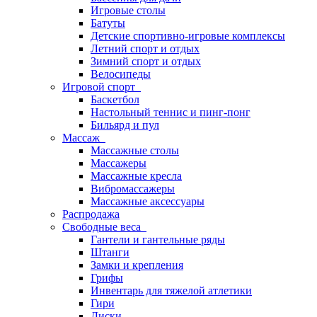
Игровые столы
Батуты
Детские спортивно-игровые комплексы
Летний спорт и отдых
Зимний спорт и отдых
Велосипеды
Игровой спорт
Баскетбол
Настольный теннис и пинг-понг
Бильярд и пул
Массаж
Массажные столы
Массажеры
Массажные кресла
Вибромассажеры
Массажные аксессуары
Распродажа
Свободные веса
Гантели и гантельные ряды
Штанги
Замки и крепления
Грифы
Инвентарь для тяжелой атлетики
Гири
Диски