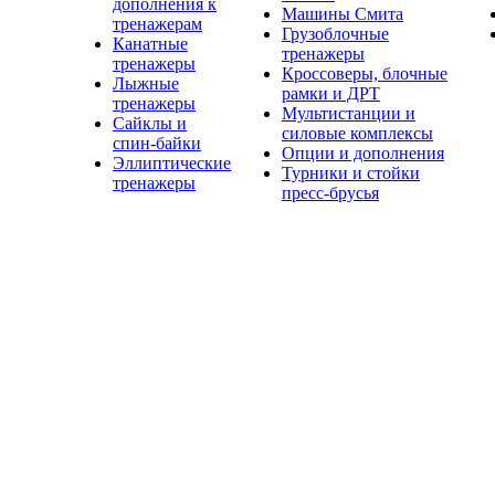
дополнения к
Машины Смита
тренажерам
Грузоблочные
Канатные
тренажеры
тренажеры
Кроссоверы, блочные
Лыжные
рамки и ДРТ
тренажеры
Мультистанции и
Сайклы и
силовые комплексы
спин-байки
Опции и дополнения
Эллиптические
Турники и стойки
тренажеры
пресс-брусья