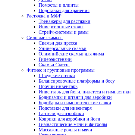
Помосты и плинты
Подставки для хранения
Растяжка и МФР
Тренажеры для растяжки
Инверсионные столы
Стрейч-системы и рамы
Силовые скамьи
Скамьи для пресса
Универсальные скамьи
Олимпийские скамьи для жима
Гиперэкстензии
Скамьи Скотта
Фитнес и групповые программы
Шведские стенки
Балансировочные платформы и босу
Прочий инвентарь
Инвентарь для йоги, пилатеса и гимнастики
Бодипампы и штанги для аэробики
Бодибары и гимнастические палки
Подставки для инвентаря
Гантели для аэробики
Коврики для аэробики и йоги
Гимнастические мячи и фитболы
Массажные роллы и мячи