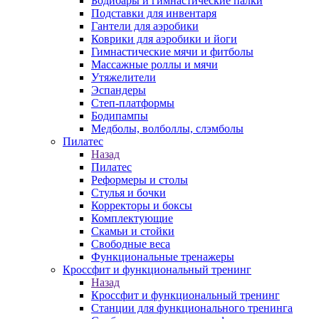
Бодибары и гимнастические палки
Подставки для инвентаря
Гантели для аэробики
Коврики для аэробики и йоги
Гимнастические мячи и фитболы
Массажные роллы и мячи
Утяжелители
Эспандеры
Степ-платформы
Бодипампы
Медболы, волболлы, слэмболы
Пилатес
Назад
Пилатес
Реформеры и столы
Стулья и бочки
Корректоры и боксы
Комплектующие
Скамьи и стойки
Свободные веса
Функциональные тренажеры
Кроссфит и функциональный тренинг
Назад
Кроссфит и функциональный тренинг
Станции для функционального тренинга