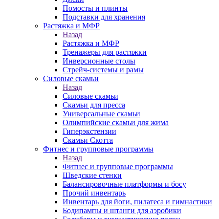
Помосты и плинты
Подставки для хранения
Растяжка и МФР
Назад
Растяжка и МФР
Тренажеры для растяжки
Инверсионные столы
Стрейч-системы и рамы
Силовые скамьи
Назад
Силовые скамьи
Скамьи для пресса
Универсальные скамьи
Олимпийские скамьи для жима
Гиперэкстензии
Скамьи Скотта
Фитнес и групповые программы
Назад
Фитнес и групповые программы
Шведские стенки
Балансировочные платформы и босу
Прочий инвентарь
Инвентарь для йоги, пилатеса и гимнастики
Бодипампы и штанги для аэробики