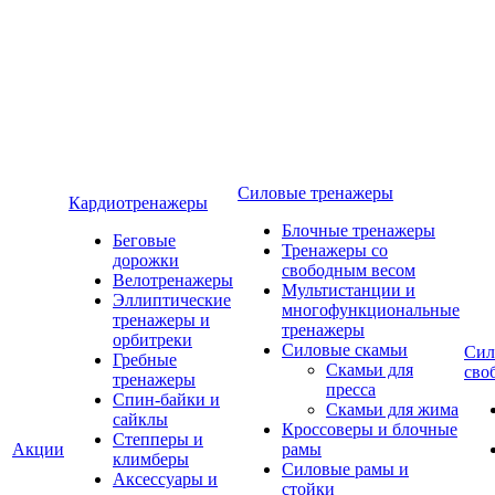
Силовые тренажеры
Кардиотренажеры
Блочные тренажеры
Беговые
Тренажеры со
дорожки
свободным весом
Велотренажеры
Мультистанции и
Эллиптические
многофункциональные
тренажеры и
тренажеры
орбитреки
Силовые скамьи
Сил
Гребные
Скамьи для
сво
тренажеры
пресса
Спин-байки и
Скамьи для жима
сайклы
Кроссоверы и блочные
Степперы и
Акции
рамы
климберы
Силовые рамы и
Аксессуары и
стойки