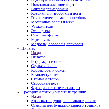
Бодибары и гимнастические палки
Подставки для инвентаря
Гантели для аэробики
Коврики для аэробики и йоги
Гимнастические мячи и фитболы
Массажные роллы и мячи
Утяжелители
Эспандеры
Степ-платформы
Бодипампы
Медболы, волболлы, слэмболы
Пилатес
Назад
Пилатес
Реформеры и столы
Стулья и бочки
Корректоры и боксы
Комплектующие
Скамьи и стойки
Свободные веса
Функциональные тренажеры
Кроссфит и функциональный тренинг
Назад
Кроссфит и функциональный тренинг
Станции для функционального тренинга