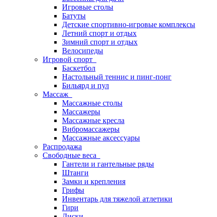
Игровые столы
Батуты
Детские спортивно-игровые комплексы
Летний спорт и отдых
Зимний спорт и отдых
Велосипеды
Игровой спорт
Баскетбол
Настольный теннис и пинг-понг
Бильярд и пул
Массаж
Массажные столы
Массажеры
Массажные кресла
Вибромассажеры
Массажные аксессуары
Распродажа
Свободные веса
Гантели и гантельные ряды
Штанги
Замки и крепления
Грифы
Инвентарь для тяжелой атлетики
Гири
Диски