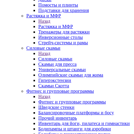
Помосты и плинты
Подставки для хранения
Растяжка и МФР
Назад
Растяжка и МФР
Тренажеры для растяжки
Инверсионные столы
Стрейч-системы и рамы
Силовые скамьи
Назад
Силовые скамьи
Скамьи для пресса
Универсальные скамьи
Олимпийские скамьи для жима
Гиперэкстензии
Скамьи Скотта
Фитнес и групповые программы
Назад
Фитнес и групповые программы
Шведские стенки
Балансировочные платформы и босу
Прочий инвентарь
Инвентарь для йоги, пилатеса и гимнастики
Бодипампы и штанги для аэробики