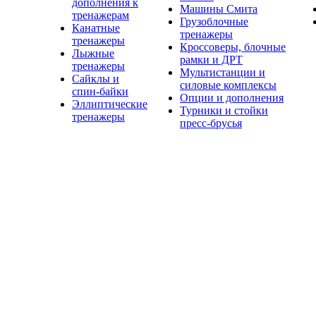
дополнения к
Машины Смита
тренажерам
Грузоблочные
Канатные
тренажеры
тренажеры
Кроссоверы, блочные
Лыжные
рамки и ДРТ
тренажеры
Мультистанции и
Сайклы и
силовые комплексы
спин-байки
Опции и дополнения
Эллиптические
Турники и стойки
тренажеры
пресс-брусья