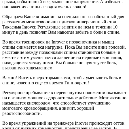
грыжа, избыточный вес, мышечное напряжение. А избежать
напряжения спины сегодня очень сложно!
Обращаем Ваше внимание на специально разработанный для
растяжения межпозвоночных дисков инверсионный стол
Такасима Inrover. Регулярные занятия на нем в течении 10
минут в день позволят Вам навсегда забыть о боли в спине.
Во время тренировок на Inrover с позвоночника и мышц
спины снимается вся нагрузка. Пока Вы висите вниз головой,
расстояние между позвонками спины становится больше, и
вместе с этим уменьшается давление на нервные окончания,
находящиеся между ними. Вы больше не чувствуете боль,
вызванную защемлением.
Важно! Висеть вверх тормашками, чтобы уменьшить боль в
спине, известно еще со времен Гиппократа!
Регулярное пребывание в перевернутом положении оказывает
на организм мощное оздоровительное действие. Мозг активно
насыщается кислородом, что способствует улучшению
мозгового кровообращения, а значит, хорошей
работоспособности.
Во время упражнений на тренажере Inrover происходит отток
крови от нижних конечностей, предотвращая ее застой. В