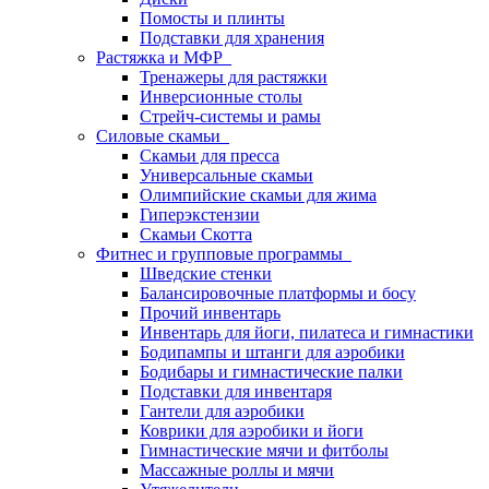
Помосты и плинты
Подставки для хранения
Растяжка и МФР
Тренажеры для растяжки
Инверсионные столы
Стрейч-системы и рамы
Силовые скамьи
Скамьи для пресса
Универсальные скамьи
Олимпийские скамьи для жима
Гиперэкстензии
Скамьи Скотта
Фитнес и групповые программы
Шведские стенки
Балансировочные платформы и босу
Прочий инвентарь
Инвентарь для йоги, пилатеса и гимнастики
Бодипампы и штанги для аэробики
Бодибары и гимнастические палки
Подставки для инвентаря
Гантели для аэробики
Коврики для аэробики и йоги
Гимнастические мячи и фитболы
Массажные роллы и мячи