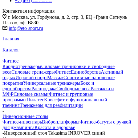
+7 (495) --- - -- - --
Контактная информация
г. Москва, ул. Горбунова, д. 2, стр. 3, БЦ «Гранд Сетнунь
Плаза», оф. В830
info@eto-sport.ru
Главная
-
Каталог
-
Фитнес
Кардиотренажеры
Силовые тренировки и свободные
веса
Силовые тренажеры
Фитнес
Единоборства
Активный
отдых
Игровой спорт
Массаж
Спортивные напольные
покрытия
Универсальные тренажеры
Бокс и
единоборства
Распродажа
Свободные веса
Растяжка и
МФР
Силовые скамьи
Фитнес и групповые
программы
Пилатес
Кроссфит и функциональный
тренинг
Тренажеры для реабилитации
-
Инверсионные столы
Фитнес-инвентарь
Виброплатформы
Фитнес-батуты с ручкой
для джампинга
Красота и здоровье
-
Инверсионный стол Takasima INROVER синий