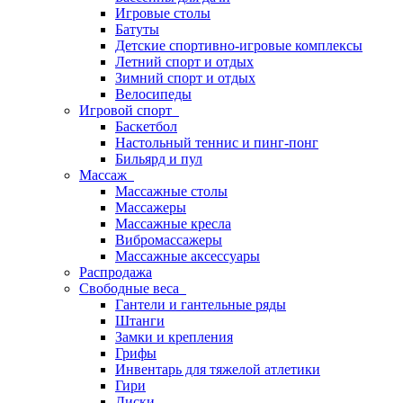
Игровые столы
Батуты
Детские спортивно-игровые комплексы
Летний спорт и отдых
Зимний спорт и отдых
Велосипеды
Игровой спорт
Баскетбол
Настольный теннис и пинг-понг
Бильярд и пул
Массаж
Массажные столы
Массажеры
Массажные кресла
Вибромассажеры
Массажные аксессуары
Распродажа
Свободные веса
Гантели и гантельные ряды
Штанги
Замки и крепления
Грифы
Инвентарь для тяжелой атлетики
Гири
Диски