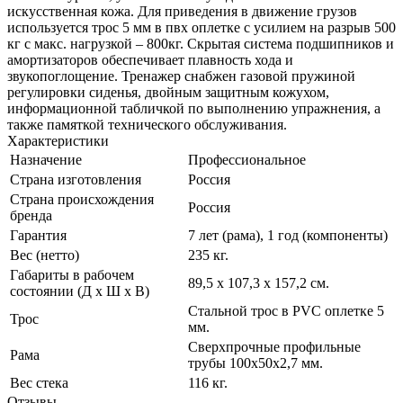
искусственная кожа. Для приведения в движение грузов
используется трос 5 мм в пвх оплетке с усилием на разрыв 500
кг с макс. нагрузкой – 800кг. Скрытая система подшипников и
амортизаторов обеспечивает плавность хода и
звукопоглощение. Тренажер снабжен газовой пружиной
регулировки сиденья, двойным защитным кожухом,
информационной табличкой по выполнению упражнения, а
также памяткой технического обслуживания.
Характеристики
Назначение
Профессиональное
Страна изготовления
Россия
Страна происхождения
Россия
бренда
Гарантия
7 лет (рама), 1 год (компоненты)
Вес (нетто)
235 кг.
Габариты в рабочем
89,5 х 107,3 х 157,2 см.
состоянии (Д х Ш х В)
Стальной трос в PVC оплетке 5
Трос
мм.
Сверхпрочные профильные
Рама
трубы 100х50х2,7 мм.
Вес стека
116 кг.
Отзывы