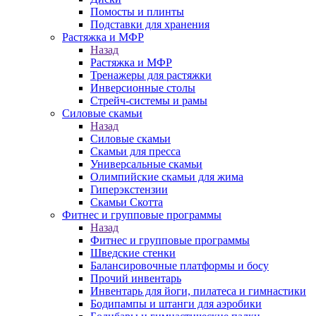
Помосты и плинты
Подставки для хранения
Растяжка и МФР
Назад
Растяжка и МФР
Тренажеры для растяжки
Инверсионные столы
Стрейч-системы и рамы
Силовые скамьи
Назад
Силовые скамьи
Скамьи для пресса
Универсальные скамьи
Олимпийские скамьи для жима
Гиперэкстензии
Скамьи Скотта
Фитнес и групповые программы
Назад
Фитнес и групповые программы
Шведские стенки
Балансировочные платформы и босу
Прочий инвентарь
Инвентарь для йоги, пилатеса и гимнастики
Бодипампы и штанги для аэробики