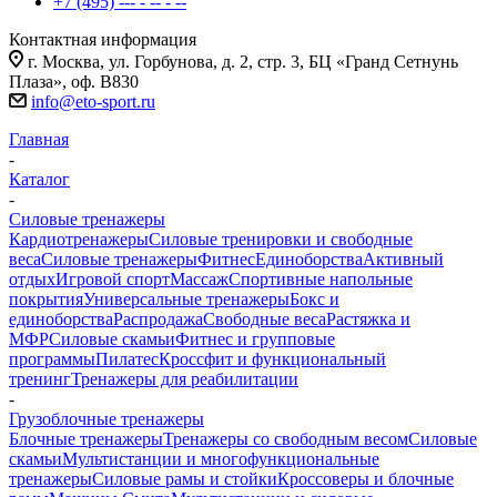
+7 (495) --- - -- - --
Контактная информация
г. Москва, ул. Горбунова, д. 2, стр. 3, БЦ «Гранд Сетнунь
Плаза», оф. В830
info@eto-sport.ru
Главная
-
Каталог
-
Силовые тренажеры
Кардиотренажеры
Силовые тренировки и свободные
веса
Силовые тренажеры
Фитнес
Единоборства
Активный
отдых
Игровой спорт
Массаж
Спортивные напольные
покрытия
Универсальные тренажеры
Бокс и
единоборства
Распродажа
Свободные веса
Растяжка и
МФР
Силовые скамьи
Фитнес и групповые
программы
Пилатес
Кроссфит и функциональный
тренинг
Тренажеры для реабилитации
-
Грузоблочные тренажеры
Блочные тренажеры
Тренажеры со свободным весом
Силовые
скамьи
Мультистанции и многофункциональные
тренажеры
Силовые рамы и стойки
Кроссоверы и блочные