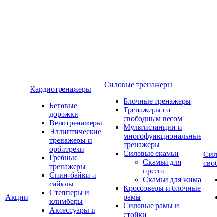
Силовые тренажеры
Кардиотренажеры
Блочные тренажеры
Беговые
Тренажеры со
дорожки
свободным весом
Велотренажеры
Мультистанции и
Эллиптические
многофункциональные
тренажеры и
тренажеры
орбитреки
Силовые скамьи
Сил
Гребные
Скамьи для
сво
тренажеры
пресса
Спин-байки и
Скамьи для жима
сайклы
Кроссоверы и блочные
Степперы и
Акции
рамы
климберы
Силовые рамы и
Аксессуары и
стойки