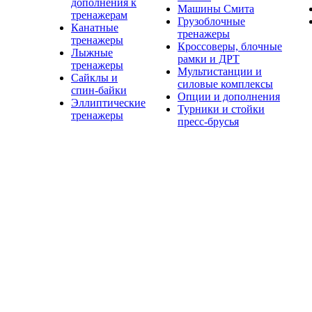
дополнения к
Машины Смита
тренажерам
Грузоблочные
Канатные
тренажеры
тренажеры
Кроссоверы, блочные
Лыжные
рамки и ДРТ
тренажеры
Мультистанции и
Сайклы и
силовые комплексы
спин-байки
Опции и дополнения
Эллиптические
Турники и стойки
тренажеры
пресс-брусья