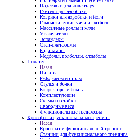
Бодибары и гимнастические палки
Подставки для инвентаря
Гантели для аэробики
Коврики для аэробики и йоги
Гимнастические мячи и фитболы
Массажные роллы и мячи
Утяжелители
Эспандеры
Степ-платформы
Бодипампы
Медболы, волболлы, слэмболы
Пилатес
Назад
Пилатес
Реформеры и столы
Стулья и бочки
Корректоры и боксы
Комплектующие
Скамьи и стойки
Свободные веса
Функциональные тренажеры
Кроссфит и функциональный тренинг
Назад
Кроссфит и функциональный тренинг
Станции для функционального тренинга