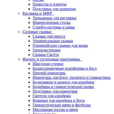
Помосты и плинты
Подставки для хранения
Растяжка и МФР
Тренажеры для растяжки
Инверсионные столы
Стрейч-системы и рамы
Силовые скамьи
Скамьи для пресса
Универсальные скамьи
Олимпийские скамьи для жима
Гиперэкстензии
Скамьи Скотта
Фитнес и групповые программы
Шведские стенки
Балансировочные платформы и босу
Прочий инвентарь
Инвентарь для йоги, пилатеса и гимнастики
Бодипампы и штанги для аэробики
Бодибары и гимнастические палки
Подставки для инвентаря
Гантели для аэробики
Коврики для аэробики и йоги
Гимнастические мячи и фитболы
Массажные роллы и мячи