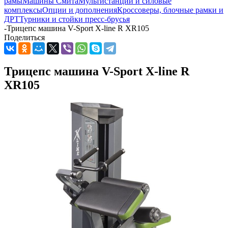
рамы
Машины Смита
Мультистанции и силовые
комплексы
Опции и дополнения
Кроссоверы, блочные рамки и
ДРТ
Турники и стойки пресс-брусья
-
Трицепс машина V-Sport X-line R XR105
Поделиться
Трицепс машина V-Sport X-line R
XR105