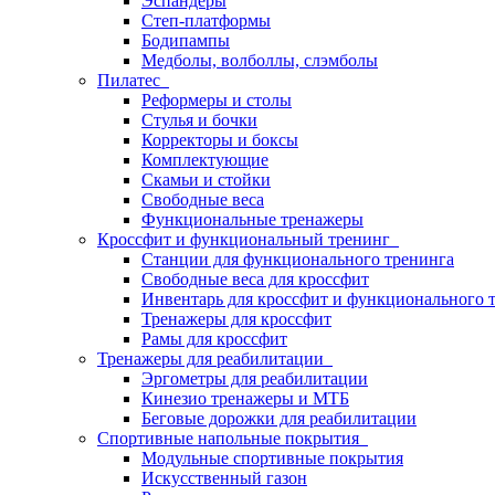
Эспандеры
Степ-платформы
Бодипампы
Медболы, волболлы, слэмболы
Пилатес
Реформеры и столы
Стулья и бочки
Корректоры и боксы
Комплектующие
Скамьи и стойки
Свободные веса
Функциональные тренажеры
Кроссфит и функциональный тренинг
Станции для функционального тренинга
Свободные веса для кроссфит
Инвентарь для кроссфит и функционального 
Тренажеры для кроссфит
Рамы для кроссфит
Тренажеры для реабилитации
Эргометры для реабилитации
Кинезио тренажеры и МТБ
Беговые дорожки для реабилитации
Спортивные напольные покрытия
Модульные спортивные покрытия
Искусственный газон