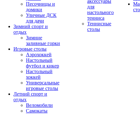
аксессуары
Песочницы и
Ма
для
домики
ст
настольного
Уличные ДСК
тенниса
для дачи
Теннисные
Зимний спорт и
столы
отдых
Зимние
заливные горки
Игровые столы
Аэрохоккей
Настольный
футбол и кикер
Настольный
хоккей
Универсальные
игровые столы
Летний спорт и
отдых
Веломобили
Самокаты