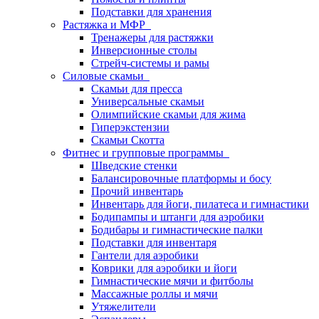
Подставки для хранения
Растяжка и МФР
Тренажеры для растяжки
Инверсионные столы
Стрейч-системы и рамы
Силовые скамьи
Скамьи для пресса
Универсальные скамьи
Олимпийские скамьи для жима
Гиперэкстензии
Скамьи Скотта
Фитнес и групповые программы
Шведские стенки
Балансировочные платформы и босу
Прочий инвентарь
Инвентарь для йоги, пилатеса и гимнастики
Бодипампы и штанги для аэробики
Бодибары и гимнастические палки
Подставки для инвентаря
Гантели для аэробики
Коврики для аэробики и йоги
Гимнастические мячи и фитболы
Массажные роллы и мячи
Утяжелители