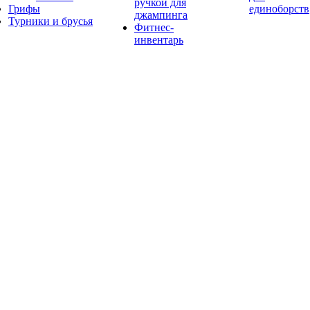
ручкой для
Грифы
единоборств
джампинга
Турники и брусья
Фитнес-
инвентарь