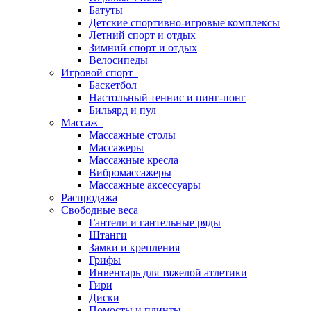
Батуты
Детские спортивно-игровые комплексы
Летний спорт и отдых
Зимний спорт и отдых
Велосипеды
Игровой спорт
Баскетбол
Настольный теннис и пинг-понг
Бильярд и пул
Массаж
Массажные столы
Массажеры
Массажные кресла
Вибромассажеры
Массажные аксессуары
Распродажа
Свободные веса
Гантели и гантельные ряды
Штанги
Замки и крепления
Грифы
Инвентарь для тяжелой атлетики
Гири
Диски
Помосты и плинты