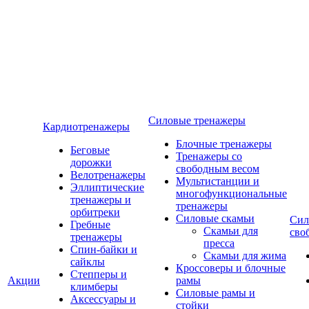
Силовые тренажеры
Кардиотренажеры
Блочные тренажеры
Беговые
Тренажеры со
дорожки
свободным весом
Велотренажеры
Мультистанции и
Эллиптические
многофункциональные
тренажеры и
тренажеры
орбитреки
Силовые скамьи
Сил
Гребные
Скамьи для
сво
тренажеры
пресса
Спин-байки и
Скамьи для жима
сайклы
Кроссоверы и блочные
Степперы и
Акции
рамы
климберы
Силовые рамы и
Аксессуары и
стойки