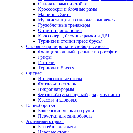
Силовые рамы и стойки
Кроссоверы и блочные рамы
Машины Смита
Мультистанции и силовые комплексы
Грузоблочные тренажеры
Опции и дополнения
Кроссоверы, блочные рамки и ДРТ
Турники и стойки пресс-брусья
Силовые тренировки и свободные веса
Функциональный тренинг и кроссфит
Грифы
Гантели
Турники и брусья
Фитнес
Инверсионные столы
Фитнес-инвентарь
Виброплатформы
Фитнес-батуты с ручкой для джампинга
Красота и здоровье
Единоборства
Боксерские мешки и груши
Перчатки для единоборств
Активный отдых
Бассейны для дачи
Игровые столы