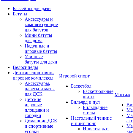
Бассейны для дачи
Батуты
Аксессуары и
комплектующие
для батутов
Мини батуты
для дома
Надувные и
игровые батуты
Уличные
батуты для дачи
Велосипеды
Детские спортивно-
Игровой спорт
игровые комплексы
Аксессуары,
Баскетбол
навесы и маты
Баскетбольные
для ДСК
Массаж
щиты
Детские
Бильярд и пул
игровые
Ви
Бильярдные
площадки и
Ма
столы
городки
Ма
Настольный теннис
Домашние ДСК
ак
и пинг-понг
и спортивные
Ма
Инвентарь и
уголки
кр