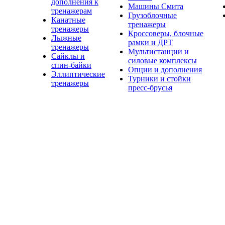
дополнения к
Машины Смита
тренажерам
Грузоблочные
Канатные
тренажеры
тренажеры
Кроссоверы, блочные
Лыжные
рамки и ДРТ
тренажеры
Мультистанции и
Сайклы и
силовые комплексы
спин-байки
Опции и дополнения
Эллиптические
Турники и стойки
тренажеры
пресс-брусья