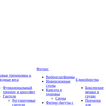
Фитнес
овые тренировки и
Виброплатформы
бодные веса
Единоборства
Инверсионные
столы
Функциональный
Боксерские
Красота и
тренинг и кроссфит
мешки и
здоровье
Гантели
груши
Сауны
Регулируемые
Перчатки
Фитнес-батуты с
гантели
для