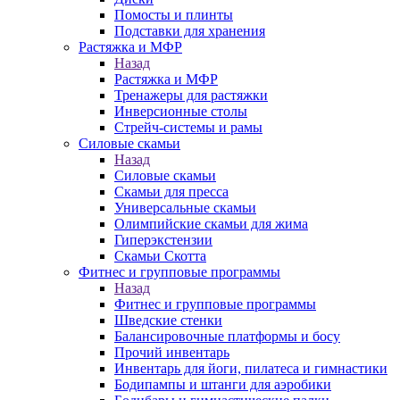
Помосты и плинты
Подставки для хранения
Растяжка и МФР
Назад
Растяжка и МФР
Тренажеры для растяжки
Инверсионные столы
Стрейч-системы и рамы
Силовые скамьи
Назад
Силовые скамьи
Скамьи для пресса
Универсальные скамьи
Олимпийские скамьи для жима
Гиперэкстензии
Скамьи Скотта
Фитнес и групповые программы
Назад
Фитнес и групповые программы
Шведские стенки
Балансировочные платформы и босу
Прочий инвентарь
Инвентарь для йоги, пилатеса и гимнастики
Бодипампы и штанги для аэробики