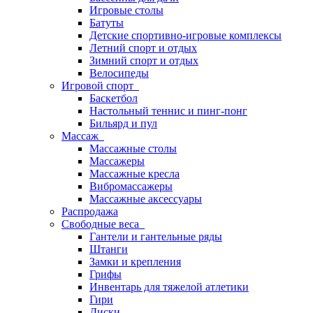
Игровые столы
Батуты
Детские спортивно-игровые комплексы
Летний спорт и отдых
Зимний спорт и отдых
Велосипеды
Игровой спорт
Баскетбол
Настольный теннис и пинг-понг
Бильярд и пул
Массаж
Массажные столы
Массажеры
Массажные кресла
Вибромассажеры
Массажные аксессуары
Распродажа
Свободные веса
Гантели и гантельные ряды
Штанги
Замки и крепления
Грифы
Инвентарь для тяжелой атлетики
Гири
Диски