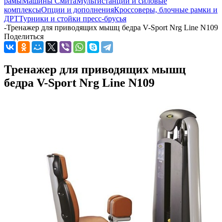
рамы
Машины Смита
Мультистанции и силовые
комплексы
Опции и дополнения
Кроссоверы, блочные рамки и
ДРТ
Турники и стойки пресс-брусья
-
Тренажер для приводящих мышц бедра V-Sport Nrg Line N109
Поделиться
Тренажер для приводящих мышц
бедра V-Sport Nrg Line N109