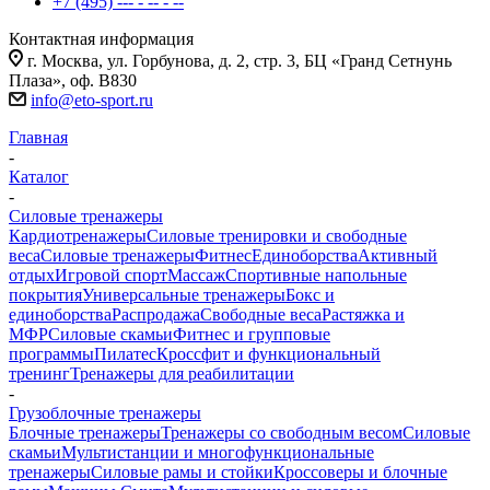
+7 (495) --- - -- - --
Контактная информация
г. Москва, ул. Горбунова, д. 2, стр. 3, БЦ «Гранд Сетнунь
Плаза», оф. В830
info@eto-sport.ru
Главная
-
Каталог
-
Силовые тренажеры
Кардиотренажеры
Силовые тренировки и свободные
веса
Силовые тренажеры
Фитнес
Единоборства
Активный
отдых
Игровой спорт
Массаж
Спортивные напольные
покрытия
Универсальные тренажеры
Бокс и
единоборства
Распродажа
Свободные веса
Растяжка и
МФР
Силовые скамьи
Фитнес и групповые
программы
Пилатес
Кроссфит и функциональный
тренинг
Тренажеры для реабилитации
-
Грузоблочные тренажеры
Блочные тренажеры
Тренажеры со свободным весом
Силовые
скамьи
Мультистанции и многофункциональные
тренажеры
Силовые рамы и стойки
Кроссоверы и блочные