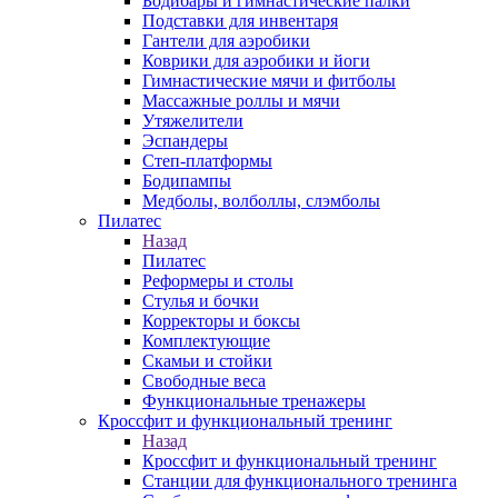
Бодибары и гимнастические палки
Подставки для инвентаря
Гантели для аэробики
Коврики для аэробики и йоги
Гимнастические мячи и фитболы
Массажные роллы и мячи
Утяжелители
Эспандеры
Степ-платформы
Бодипампы
Медболы, волболлы, слэмболы
Пилатес
Назад
Пилатес
Реформеры и столы
Стулья и бочки
Корректоры и боксы
Комплектующие
Скамьи и стойки
Свободные веса
Функциональные тренажеры
Кроссфит и функциональный тренинг
Назад
Кроссфит и функциональный тренинг
Станции для функционального тренинга