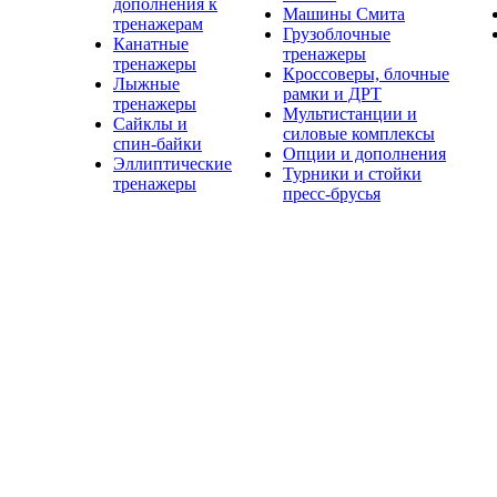
дополнения к
Машины Смита
тренажерам
Грузоблочные
Канатные
тренажеры
тренажеры
Кроссоверы, блочные
Лыжные
рамки и ДРТ
тренажеры
Мультистанции и
Сайклы и
силовые комплексы
спин-байки
Опции и дополнения
Эллиптические
Турники и стойки
тренажеры
пресс-брусья