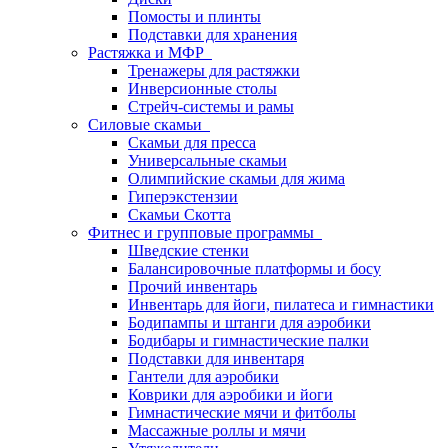
Помосты и плинты
Подставки для хранения
Растяжка и МФР
Тренажеры для растяжки
Инверсионные столы
Стрейч-системы и рамы
Силовые скамьи
Скамьи для пресса
Универсальные скамьи
Олимпийские скамьи для жима
Гиперэкстензии
Скамьи Скотта
Фитнес и групповые программы
Шведские стенки
Балансировочные платформы и босу
Прочий инвентарь
Инвентарь для йоги, пилатеса и гимнастики
Бодипампы и штанги для аэробики
Бодибары и гимнастические палки
Подставки для инвентаря
Гантели для аэробики
Коврики для аэробики и йоги
Гимнастические мячи и фитболы
Массажные роллы и мячи