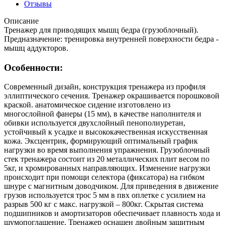
Отзывы
Описание
Тренажер для приводящих мышц бедра (грузоблочный).
Предназначение: тренировка внутренней поверхности бедра -
мышц аддукторов.
Особенности:
Современный дизайн, конструкция тренажера из профиля
эллиптического сечения. Тренажер окрашивается порошковой
краской. анатомическое сидение изготовлено из
многослойной фанеры (15 мм), в качестве наполнителя и
обивки используется двухслойный пенополиуретан,
устойчивый к усадке и высококачественная искусственная
кожа. Эксцентрик, формирующий оптимальный график
нагрузки во время выполнения упражнения. Грузоблочный
стек тренажера состоит из 20 металлических плит весом по
5кг, и хромированных направляющих. Изменение нагрузки
происходит при помощи селектора (фиксатора) на гибком
шнуре с магнитным доводчиком. Для приведения в движение
грузов используется трос 5 мм в пвх оплетке с усилием на
разрыв 500 кг с макс. нагрузкой – 800кг. Скрытая система
подшипников и амортизаторов обеспечивает плавность хода и
шумопоглащение. Тренажер оснащен двойным защитным