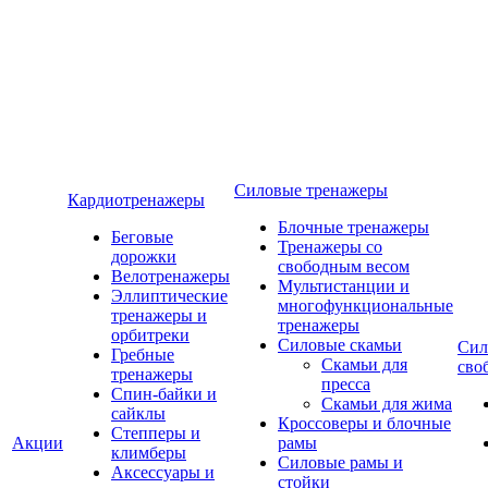
Силовые тренажеры
Кардиотренажеры
Блочные тренажеры
Беговые
Тренажеры со
дорожки
свободным весом
Велотренажеры
Мультистанции и
Эллиптические
многофункциональные
тренажеры и
тренажеры
орбитреки
Силовые скамьи
Сил
Гребные
Скамьи для
сво
тренажеры
пресса
Спин-байки и
Скамьи для жима
сайклы
Кроссоверы и блочные
Степперы и
Акции
рамы
климберы
Силовые рамы и
Аксессуары и
стойки