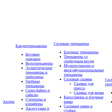
Силовые тренажеры
Кардиотренажеры
Блочные тренажеры
Беговые
Тренажеры со
дорожки
свободным весом
Велотренажеры
Мультистанции и
Эллиптические
многофункциональные
тренажеры и
тренажеры
орбитреки
Силовые скамьи
Сил
Гребные
Скамьи для
сво
тренажеры
пресса
Спин-байки и
Скамьи для жима
сайклы
Кроссоверы и блочные
Степперы и
Акции
рамы
климберы
Силовые рамы и
Аксессуары и
стойки