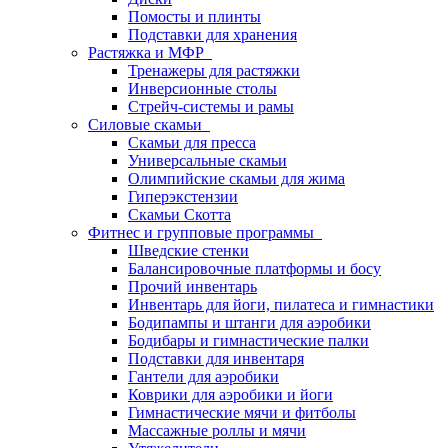
Помосты и плинты
Подставки для хранения
Растяжка и МФР
Тренажеры для растяжки
Инверсионные столы
Стрейч-системы и рамы
Силовые скамьи
Скамьи для пресса
Универсальные скамьи
Олимпийские скамьи для жима
Гиперэкстензии
Скамьи Скотта
Фитнес и групповые программы
Шведские стенки
Балансировочные платформы и босу
Прочий инвентарь
Инвентарь для йоги, пилатеса и гимнастики
Бодипампы и штанги для аэробики
Бодибары и гимнастические палки
Подставки для инвентаря
Гантели для аэробики
Коврики для аэробики и йоги
Гимнастические мячи и фитболы
Массажные роллы и мячи