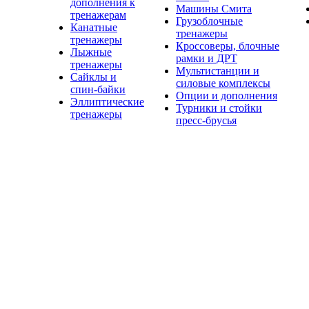
дополнения к
Машины Смита
тренажерам
Грузоблочные
Канатные
тренажеры
тренажеры
Кроссоверы, блочные
Лыжные
рамки и ДРТ
тренажеры
Мультистанции и
Сайклы и
силовые комплексы
спин-байки
Опции и дополнения
Эллиптические
Турники и стойки
тренажеры
пресс-брусья