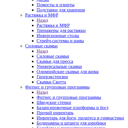
Помосты и плинты
Подставки для хранения
Растяжка и МФР
Назад
Растяжка и МФР
Тренажеры для растяжки
Инверсионные столы
Стрейч-системы и рамы
Силовые скамьи
Назад
Силовые скамьи
Скамьи для пресса
Универсальные скамьи
Олимпийские скамьи для жима
Гиперэкстензии
Скамьи Скотта
Фитнес и групповые программы
Назад
Фитнес и групповые программы
Шведские стенки
Балансировочные платформы и босу
Прочий инвентарь
Инвентарь для йоги, пилатеса и гимнастики
Бодипампы и штанги для аэробики