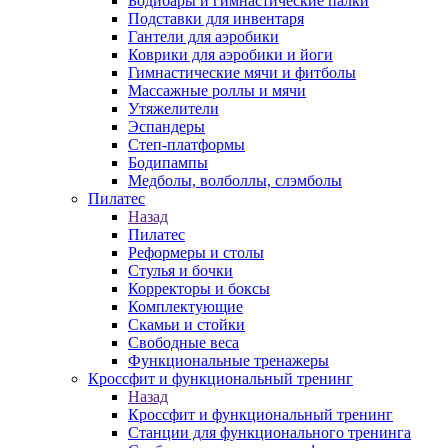
Бодибары и гимнастические палки
Подставки для инвентаря
Гантели для аэробики
Коврики для аэробики и йоги
Гимнастические мячи и фитболы
Массажные роллы и мячи
Утяжелители
Эспандеры
Степ-платформы
Бодипампы
Медболы, волболлы, слэмболы
Пилатес
Назад
Пилатес
Реформеры и столы
Стулья и бочки
Корректоры и боксы
Комплектующие
Скамьи и стойки
Свободные веса
Функциональные тренажеры
Кроссфит и функциональный тренинг
Назад
Кроссфит и функциональный тренинг
Станции для функционального тренинга