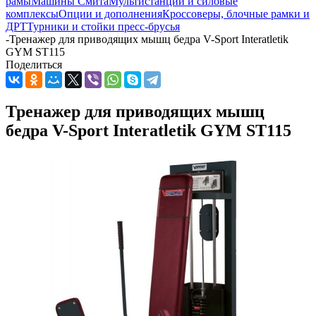
рамы
Машины Смита
Мультистанции и силовые
комплексы
Опции и дополнения
Кроссоверы, блочные рамки и
ДРТ
Турники и стойки пресс-брусья
-
Тренажер для приводящих мышц бедра V-Sport Interatletik
GYM ST115
Поделиться
Тренажер для приводящих мышц
бедра V-Sport Interatletik GYM ST115