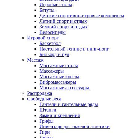
Игровые столы
Батуты
Детские спортивно-игровые комплексы
Летний спорт и отдых
Зимний спорт и отдых
Велосипеды
Игровой спорт
Баскетбол
Настольный теннис и пинг-понг
Бильярд и пул
Массаж
Массажные столы
Массажеры
Массажные кресла
Вибромассажеры
Массажные аксессуары
Распродажа
Свободные веса
Гантели и гантельные ряды
Штанги
Замки и крепления
Грифы
Инвентарь для тяжелой атлетики
Гири
Диски