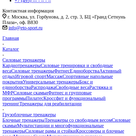
+7 (495) --- - -- - --
Контактная информация
г. Москва, ул. Горбунова, д. 2, стр. 3, БЦ «Гранд Сетнунь
Плаза», оф. В830
info@eto-sport.ru
Главная
-
Каталог
-
Силовые тренажеры
Кардиотренажеры
Силовые тренировки и свободные
веса
Силовые тренажеры
Фитнес
Единоборства
Активный
отдых
Игровой спорт
Массаж
Спортивные напольные
покрытия
Универсальные тренажеры
Бокс и
единоборства
Распродажа
Свободные веса
Растяжка и
МФР
Силовые скамьи
Фитнес и групповые
программы
Пилатес
Кроссфит и функциональный
тренинг
Тренажеры для реабилитации
-
Грузоблочные тренажеры
Блочные тренажеры
Тренажеры со свободным весом
Силовые
скамьи
Мультистанции и многофункциональные
тренажеры
Силовые рамы и стойки
Кроссоверы и блочные