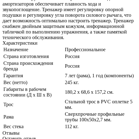
амортизаторов обеспечивает плавность хода и
звукопоглощение. Тренажер имеет регулировку опорной
подушки и регулировку угла поворота силового рычага, что
дает возможность оптимально настроить тренажер. Тренажер
снабжен двойным защитным кожухом, информационной
табличкой по выполнению упражнения, а также памяткой
технического обслуживания.
Характеристики
Назначение
Профессиональное
Страна изготовления
Россия
Страна происхождения
Россия
бренда
Гарантия
7 лет (рама), 1 год (компоненты)
Вес (нетто)
245 кг.
Габариты в рабочем
180,2 х 68,6 х 157,2 cм.
состоянии (Д х Ш х В)
Стальной трос в PVC оплетке 5
Трос
мм.
Сверхпрочные профильные
Рама
трубы 100х50х2,7 мм.
Вес стека
112 кг.
Отзывы
Оставить отзыв