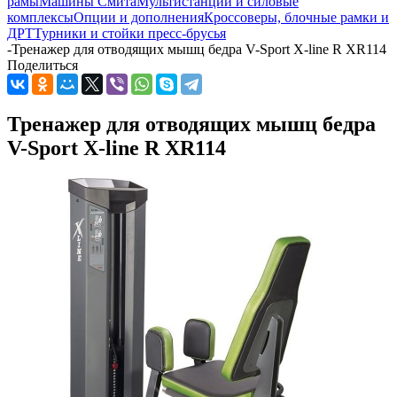
рамы
Машины Смита
Мультистанции и силовые
комплексы
Опции и дополнения
Кроссоверы, блочные рамки и
ДРТ
Турники и стойки пресс-брусья
-
Тренажер для отводящих мышц бедра V-Sport X-line R XR114
Поделиться
Тренажер для отводящих мышц бедра
V-Sport X-line R XR114