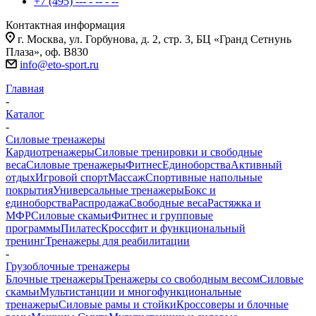
+7 (495) --- - -- - --
Контактная информация
г. Москва, ул. Горбунова, д. 2, стр. 3, БЦ «Гранд Сетнунь
Плаза», оф. В830
info@eto-sport.ru
Главная
-
Каталог
-
Силовые тренажеры
Кардиотренажеры
Силовые тренировки и свободные
веса
Силовые тренажеры
Фитнес
Единоборства
Активный
отдых
Игровой спорт
Массаж
Спортивные напольные
покрытия
Универсальные тренажеры
Бокс и
единоборства
Распродажа
Свободные веса
Растяжка и
МФР
Силовые скамьи
Фитнес и групповые
программы
Пилатес
Кроссфит и функциональный
тренинг
Тренажеры для реабилитации
-
Грузоблочные тренажеры
Блочные тренажеры
Тренажеры со свободным весом
Силовые
скамьи
Мультистанции и многофункциональные
тренажеры
Силовые рамы и стойки
Кроссоверы и блочные