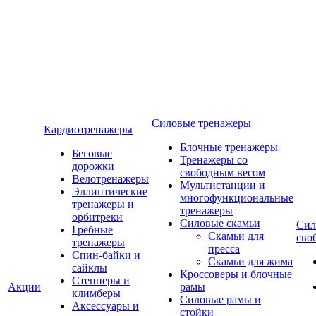
Силовые тренажеры
Кардиотренажеры
Блочные тренажеры
Беговые
Тренажеры со
дорожки
свободным весом
Велотренажеры
Мультистанции и
Эллиптические
многофункциональные
тренажеры и
тренажеры
орбитреки
Силовые скамьи
Сил
Гребные
Скамьи для
сво
тренажеры
пресса
Спин-байки и
Скамьи для жима
сайклы
Кроссоверы и блочные
Степперы и
Акции
рамы
климберы
Силовые рамы и
Аксессуары и
стойки