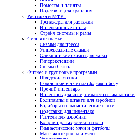
Помосты и плинты
Подставки для хранения
Растяжка и МФР
Тренажеры для растяжки
Инверсионные столы
Стрейч-системы и рамы
Силовые скамьи
Скамьи для пресса
Универсальные скамьи
Олимпийские скамьи для жима
Гиперэкстензии
Скамьи Скотта
Фитнес и групповые программы
Шведские стенки
Балансировочные платформы и босу
Прочий инвентарь
Инвентарь для йоги, пилатеса и гимнастики
Бодипампы и штанги для аэробики
Бодибары и гимнастические палки
Подставки для инвентаря
Гантели для аэробики
Коврики для аэробики и йоги
Гимнастические мячи и фитболы
Массажные роллы и мячи