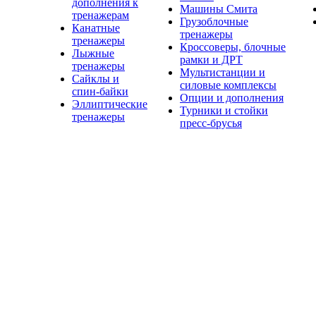
дополнения к
Машины Смита
тренажерам
Грузоблочные
Канатные
тренажеры
тренажеры
Кроссоверы, блочные
Лыжные
рамки и ДРТ
тренажеры
Мультистанции и
Сайклы и
силовые комплексы
спин-байки
Опции и дополнения
Эллиптические
Турники и стойки
тренажеры
пресс-брусья