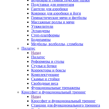
Бодибары и гимнастические палки
Подставки для инвентаря
Гантели для аэробики
Коврики для аэробики и йоги
Гимнастические мячи и фитболы
Массажные роллы и мячи
Утяжелители
Эспандеры
Степ-платформы
Бодипампы
Медболы, волболлы, слэмболы
Пилатес
Назад
Пилатес
Реформеры и столы
Стулья и бочки
Корректоры и боксы
Комплектующие
Скамьи и стойки
Свободные веса
Функциональные тренажеры
Кроссфит и функциональный тренинг
Назад
Кроссфит и функциональный тренинг
Станции для функционального тренинга