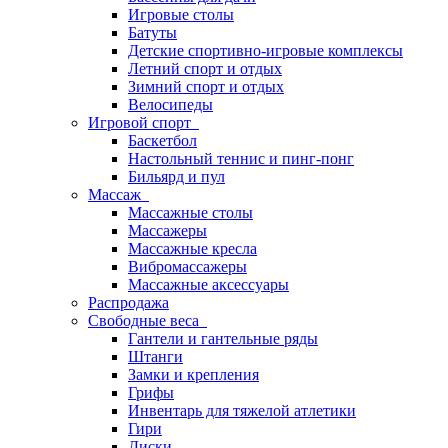
Игровые столы
Батуты
Детские спортивно-игровые комплексы
Летний спорт и отдых
Зимний спорт и отдых
Велосипеды
Игровой спорт
Баскетбол
Настольный теннис и пинг-понг
Бильярд и пул
Массаж
Массажные столы
Массажеры
Массажные кресла
Вибромассажеры
Массажные аксессуары
Распродажа
Свободные веса
Гантели и гантельные ряды
Штанги
Замки и крепления
Грифы
Инвентарь для тяжелой атлетики
Гири
Диски