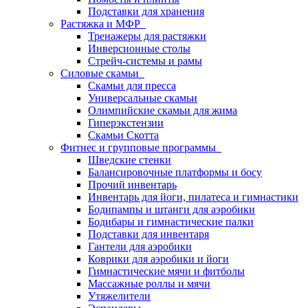
Подставки для хранения
Растяжка и МФР
Тренажеры для растяжки
Инверсионные столы
Стрейч-системы и рамы
Силовые скамьи
Скамьи для пресса
Универсальные скамьи
Олимпийские скамьи для жима
Гиперэкстензии
Скамьи Скотта
Фитнес и групповые программы
Шведские стенки
Балансировочные платформы и босу
Прочий инвентарь
Инвентарь для йоги, пилатеса и гимнастики
Бодипампы и штанги для аэробики
Бодибары и гимнастические палки
Подставки для инвентаря
Гантели для аэробики
Коврики для аэробики и йоги
Гимнастические мячи и фитболы
Массажные роллы и мячи
Утяжелители