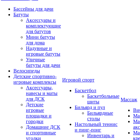
Бассейны для дачи
Батуты
Аксессуары и
комплектующие
для батутов
Мини батуты
для дома
Надувные и
игровые батуты
Уличные
батуты для дачи
Велосипеды
Детские спортивно-
Игровой спорт
игровые комплексы
Аксессуары,
Баскетбол
навесы и маты
Баскетбольные
для ДСК
Массаж
щиты
Детские
Бильярд и пул
игровые
Ви
Бильярдные
площадки и
Ма
столы
городки
Ма
Настольный теннис
Домашние ДСК
ак
и пинг-понг
и спортивные
Ма
Инвентарь и
уголки
кр