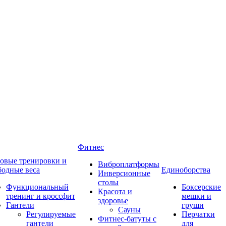
Фитнес
овые тренировки и
Виброплатформы
бодные веса
Единоборства
Инверсионные
столы
Функциональный
Боксерские
Красота и
тренинг и кроссфит
мешки и
здоровье
Гантели
груши
Сауны
Регулируемые
Перчатки
Фитнес-батуты с
гантели
для