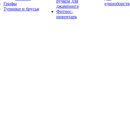
ручкой для
Грифы
единоборств
джампинга
Турники и брусья
Фитнес-
инвентарь