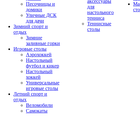
аксессуары
Песочницы и
Ма
для
домики
ст
настольного
Уличные ДСК
тенниса
для дачи
Теннисные
Зимний спорт и
столы
отдых
Зимние
заливные горки
Игровые столы
Аэрохоккей
Настольный
футбол и кикер
Настольный
хоккей
Универсальные
игровые столы
Летний спорт и
отдых
Веломобили
Самокаты