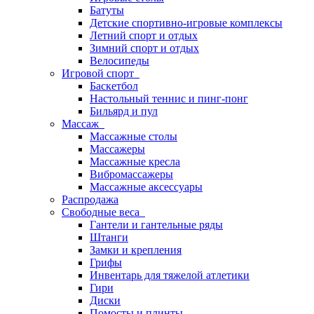
Батуты
Детские спортивно-игровые комплексы
Летний спорт и отдых
Зимний спорт и отдых
Велосипеды
Игровой спорт
Баскетбол
Настольный теннис и пинг-понг
Бильярд и пул
Массаж
Массажные столы
Массажеры
Массажные кресла
Вибромассажеры
Массажные аксессуары
Распродажа
Свободные веса
Гантели и гантельные ряды
Штанги
Замки и крепления
Грифы
Инвентарь для тяжелой атлетики
Гири
Диски
Помосты и плинты