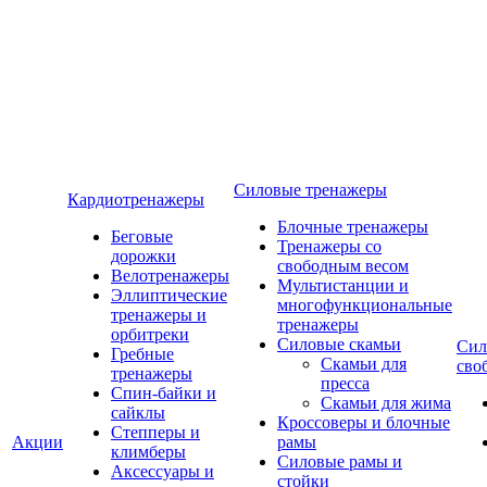
Силовые тренажеры
Кардиотренажеры
Блочные тренажеры
Беговые
Тренажеры со
дорожки
свободным весом
Велотренажеры
Мультистанции и
Эллиптические
многофункциональные
тренажеры и
тренажеры
орбитреки
Силовые скамьи
Сил
Гребные
Скамьи для
сво
тренажеры
пресса
Спин-байки и
Скамьи для жима
сайклы
Кроссоверы и блочные
Степперы и
Акции
рамы
климберы
Силовые рамы и
Аксессуары и
стойки