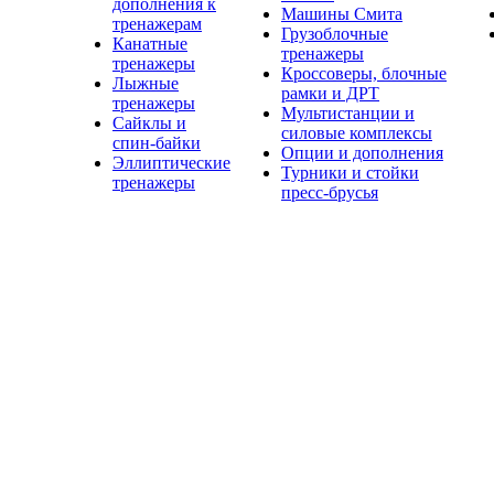
дополнения к
Машины Смита
тренажерам
Грузоблочные
Канатные
тренажеры
тренажеры
Кроссоверы, блочные
Лыжные
рамки и ДРТ
тренажеры
Мультистанции и
Сайклы и
силовые комплексы
спин-байки
Опции и дополнения
Эллиптические
Турники и стойки
тренажеры
пресс-брусья