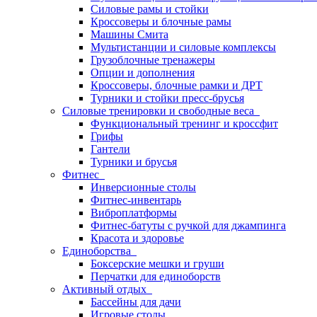
Силовые рамы и стойки
Кроссоверы и блочные рамы
Машины Смита
Мультистанции и силовые комплексы
Грузоблочные тренажеры
Опции и дополнения
Кроссоверы, блочные рамки и ДРТ
Турники и стойки пресс-брусья
Силовые тренировки и свободные веса
Функциональный тренинг и кроссфит
Грифы
Гантели
Турники и брусья
Фитнес
Инверсионные столы
Фитнес-инвентарь
Виброплатформы
Фитнес-батуты с ручкой для джампинга
Красота и здоровье
Единоборства
Боксерские мешки и груши
Перчатки для единоборств
Активный отдых
Бассейны для дачи
Игровые столы