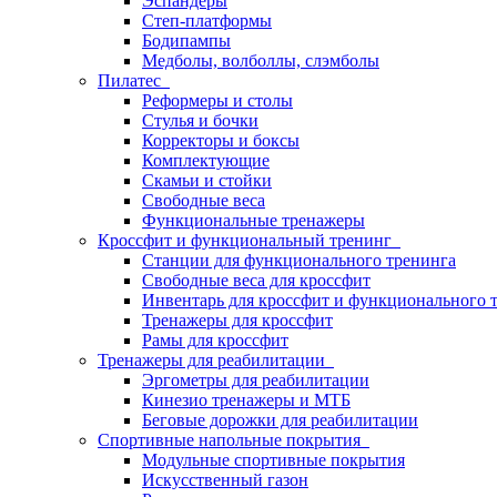
Эспандеры
Степ-платформы
Бодипампы
Медболы, волболлы, слэмболы
Пилатес
Реформеры и столы
Стулья и бочки
Корректоры и боксы
Комплектующие
Скамьи и стойки
Свободные веса
Функциональные тренажеры
Кроссфит и функциональный тренинг
Станции для функционального тренинга
Свободные веса для кроссфит
Инвентарь для кроссфит и функционального 
Тренажеры для кроссфит
Рамы для кроссфит
Тренажеры для реабилитации
Эргометры для реабилитации
Кинезио тренажеры и МТБ
Беговые дорожки для реабилитации
Спортивные напольные покрытия
Модульные спортивные покрытия
Искусственный газон