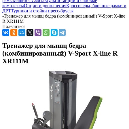
рамы
Машины Смита
Мультистанции и силовые
комплексы
Опции и дополнения
Кроссоверы, блочные рамки и
ДРТ
Турники и стойки пресс-брусья
-
Тренажер для мышц бедра (комбинированный) V-Sport X-line
R XR111M
Поделиться
Тренажер для мышц бедра
(комбинированный) V-Sport X-line R
XR111M