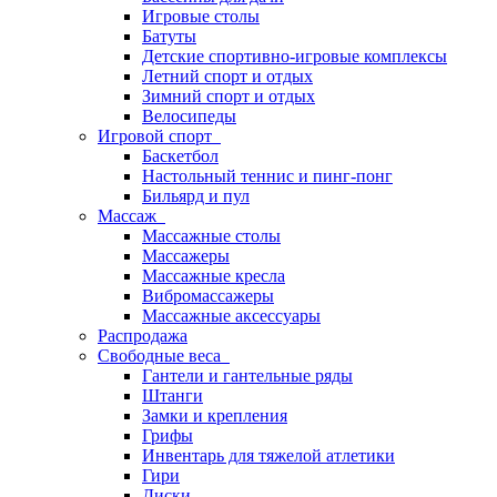
Игровые столы
Батуты
Детские спортивно-игровые комплексы
Летний спорт и отдых
Зимний спорт и отдых
Велосипеды
Игровой спорт
Баскетбол
Настольный теннис и пинг-понг
Бильярд и пул
Массаж
Массажные столы
Массажеры
Массажные кресла
Вибромассажеры
Массажные аксессуары
Распродажа
Свободные веса
Гантели и гантельные ряды
Штанги
Замки и крепления
Грифы
Инвентарь для тяжелой атлетики
Гири
Диски