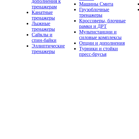
дополнения к
Машины Смита
тренажерам
Грузоблочные
Канатные
тренажеры
тренажеры
Кроссоверы, блочные
Лыжные
рамки и ДРТ
тренажеры
Мультистанции и
Сайклы и
силовые комплексы
спин-байки
Опции и дополнения
Эллиптические
Турники и стойки
тренажеры
пресс-брусья