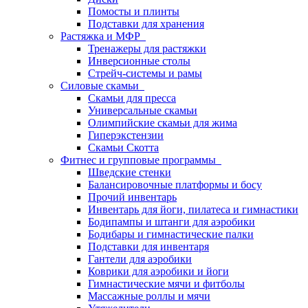
Помосты и плинты
Подставки для хранения
Растяжка и МФР
Тренажеры для растяжки
Инверсионные столы
Стрейч-системы и рамы
Силовые скамьи
Скамьи для пресса
Универсальные скамьи
Олимпийские скамьи для жима
Гиперэкстензии
Скамьи Скотта
Фитнес и групповые программы
Шведские стенки
Балансировочные платформы и босу
Прочий инвентарь
Инвентарь для йоги, пилатеса и гимнастики
Бодипампы и штанги для аэробики
Бодибары и гимнастические палки
Подставки для инвентаря
Гантели для аэробики
Коврики для аэробики и йоги
Гимнастические мячи и фитболы
Массажные роллы и мячи