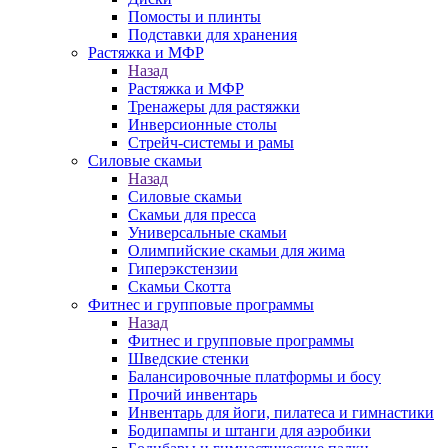
Помосты и плинты
Подставки для хранения
Растяжка и МФР
Назад
Растяжка и МФР
Тренажеры для растяжки
Инверсионные столы
Стрейч-системы и рамы
Силовые скамьи
Назад
Силовые скамьи
Скамьи для пресса
Универсальные скамьи
Олимпийские скамьи для жима
Гиперэкстензии
Скамьи Скотта
Фитнес и групповые программы
Назад
Фитнес и групповые программы
Шведские стенки
Балансировочные платформы и босу
Прочий инвентарь
Инвентарь для йоги, пилатеса и гимнастики
Бодипампы и штанги для аэробики