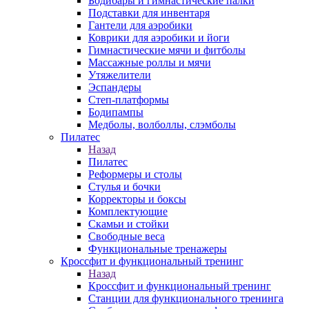
Бодибары и гимнастические палки
Подставки для инвентаря
Гантели для аэробики
Коврики для аэробики и йоги
Гимнастические мячи и фитболы
Массажные роллы и мячи
Утяжелители
Эспандеры
Степ-платформы
Бодипампы
Медболы, волболлы, слэмболы
Пилатес
Назад
Пилатес
Реформеры и столы
Стулья и бочки
Корректоры и боксы
Комплектующие
Скамьи и стойки
Свободные веса
Функциональные тренажеры
Кроссфит и функциональный тренинг
Назад
Кроссфит и функциональный тренинг
Станции для функционального тренинга