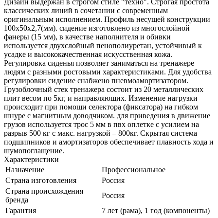
Дизайн выдержан в строгом стиле "техно". Строгая простота
классических линий в сочетании с современным
оригинальным исполнением. Профиль несущей конструкции
100х50х2,7(мм). сидение изготовлено из многослойной
фанеры (15 мм), в качестве наполнителя и обивки
используется двухслойный пенополиуретан, устойчивый к
усадке и высококачественная искусственная кожа.
Регулировка сиденья позволяет заниматься на тренажере
людям с разными ростовыми характеристиками. Для удобства
регулировки сидение снабжено пневмоамортизатором.
Грузоблочный стек тренажера состоит из 20 металлических
плит весом по 5кг, и направляющих. Изменение нагрузки
происходит при помощи селектора (фиксатора) на гибком
шнуре с магнитным доводчиком. для приведения в движение
грузов используется трос 5 мм в пвх оплетке с усилием на
разрыв 500 кг с макс. нагрузкой – 800кг. Скрытая система
подшипников и амортизаторов обеспечивает плавность хода и
шумопоглащение.
Характеристики
Назначение
Профессиональное
Страна изготовления
Россия
Страна происхождения
Россия
бренда
Гарантия
7 лет (рама), 1 год (компоненты)