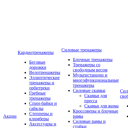
Силовые тренажеры
Кардиотренажеры
Блочные тренажеры
Беговые
Тренажеры со
дорожки
свободным весом
Велотренажеры
Мультистанции и
Эллиптические
многофункциональные
тренажеры и
тренажеры
орбитреки
Силовые скамьи
Сил
Гребные
Скамьи для
сво
тренажеры
пресса
Спин-байки и
Скамьи для жима
сайклы
Кроссоверы и блочные
Степперы и
Акции
рамы
климберы
Силовые рамы и
Аксессуары и
стойки