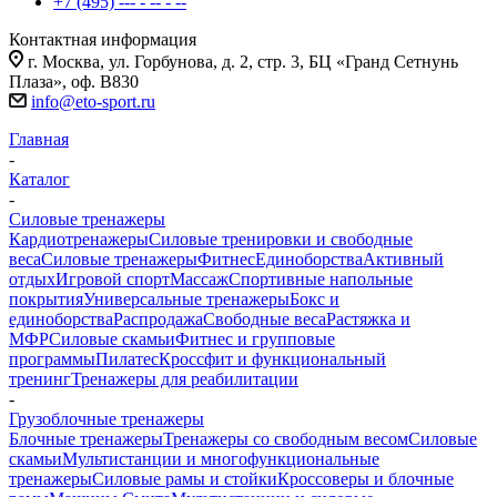
+7 (495) --- - -- - --
Контактная информация
г. Москва, ул. Горбунова, д. 2, стр. 3, БЦ «Гранд Сетнунь
Плаза», оф. В830
info@eto-sport.ru
Главная
-
Каталог
-
Силовые тренажеры
Кардиотренажеры
Силовые тренировки и свободные
веса
Силовые тренажеры
Фитнес
Единоборства
Активный
отдых
Игровой спорт
Массаж
Спортивные напольные
покрытия
Универсальные тренажеры
Бокс и
единоборства
Распродажа
Свободные веса
Растяжка и
МФР
Силовые скамьи
Фитнес и групповые
программы
Пилатес
Кроссфит и функциональный
тренинг
Тренажеры для реабилитации
-
Грузоблочные тренажеры
Блочные тренажеры
Тренажеры со свободным весом
Силовые
скамьи
Мультистанции и многофункциональные
тренажеры
Силовые рамы и стойки
Кроссоверы и блочные