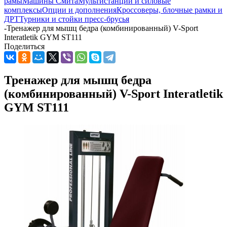
рамы
Машины Смита
Мультистанции и силовые
комплексы
Опции и дополнения
Кроссоверы, блочные рамки и
ДРТ
Турники и стойки пресс-брусья
-
Тренажер для мышц бедра (комбинированный) V-Sport
Interatletik GYM ST111
Поделиться
Тренажер для мышц бедра
(комбинированный) V-Sport Interatletik
GYM ST111