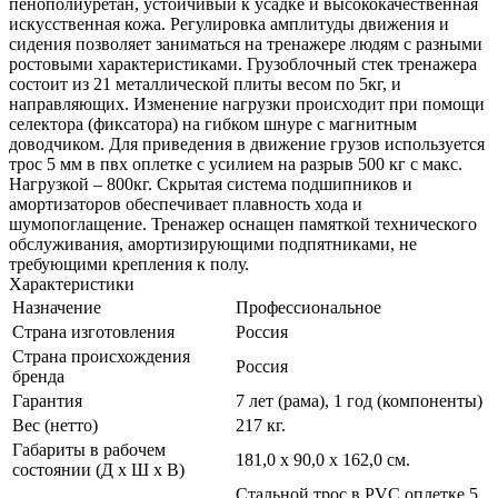
пенополиуретан, устойчивый к усадке и высококачественная
искусственная кожа. Регулировка амплитуды движения и
сидения позволяет заниматься на тренажере людям с разными
ростовыми характеристиками. Грузоблочный стек тренажера
состоит из 21 металлической плиты весом по 5кг, и
направляющих. Изменение нагрузки происходит при помощи
селектора (фиксатора) на гибком шнуре с магнитным
доводчиком. Для приведения в движение грузов используется
трос 5 мм в пвх оплетке с усилием на разрыв 500 кг с макс.
Нагрузкой – 800кг. Скрытая система подшипников и
амортизаторов обеспечивает плавность хода и
шумопоглащение. Тренажер оснащен памяткой технического
обслуживания, амортизирующими подпятниками, не
требующими крепления к полу.
Характеристики
Назначение
Профессиональное
Страна изготовления
Россия
Страна происхождения
Россия
бренда
Гарантия
7 лет (рама), 1 год (компоненты)
Вес (нетто)
217 кг.
Габариты в рабочем
181,0 х 90,0 х 162,0 см.
состоянии (Д х Ш х В)
Стальной трос в PVC оплетке 5