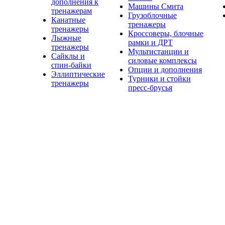
дополнения к
Машины Смита
тренажерам
Грузоблочные
Канатные
тренажеры
тренажеры
Кроссоверы, блочные
Лыжные
рамки и ДРТ
тренажеры
Мультистанции и
Сайклы и
силовые комплексы
спин-байки
Опции и дополнения
Эллиптические
Турники и стойки
тренажеры
пресс-брусья