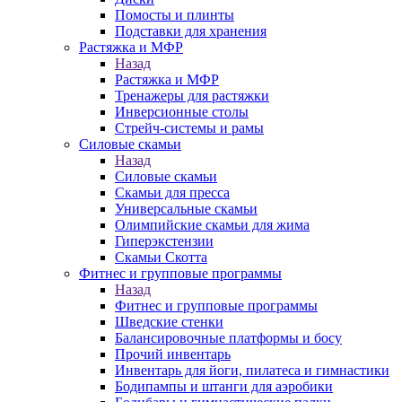
Помосты и плинты
Подставки для хранения
Растяжка и МФР
Назад
Растяжка и МФР
Тренажеры для растяжки
Инверсионные столы
Стрейч-системы и рамы
Силовые скамьи
Назад
Силовые скамьи
Скамьи для пресса
Универсальные скамьи
Олимпийские скамьи для жима
Гиперэкстензии
Скамьи Скотта
Фитнес и групповые программы
Назад
Фитнес и групповые программы
Шведские стенки
Балансировочные платформы и босу
Прочий инвентарь
Инвентарь для йоги, пилатеса и гимнастики
Бодипампы и штанги для аэробики