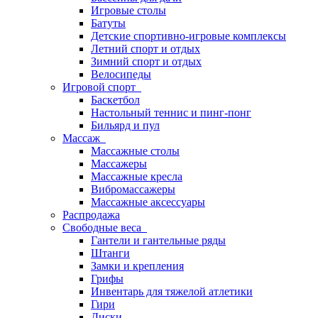
Игровые столы
Батуты
Детские спортивно-игровые комплексы
Летний спорт и отдых
Зимний спорт и отдых
Велосипеды
Игровой спорт
Баскетбол
Настольный теннис и пинг-понг
Бильярд и пул
Массаж
Массажные столы
Массажеры
Массажные кресла
Вибромассажеры
Массажные аксессуары
Распродажа
Свободные веса
Гантели и гантельные ряды
Штанги
Замки и крепления
Грифы
Инвентарь для тяжелой атлетики
Гири
Диски