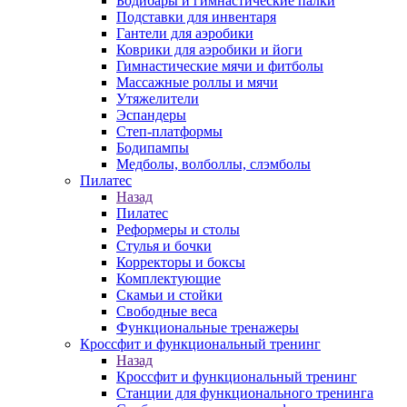
Бодибары и гимнастические палки
Подставки для инвентаря
Гантели для аэробики
Коврики для аэробики и йоги
Гимнастические мячи и фитболы
Массажные роллы и мячи
Утяжелители
Эспандеры
Степ-платформы
Бодипампы
Медболы, волболлы, слэмболы
Пилатес
Назад
Пилатес
Реформеры и столы
Стулья и бочки
Корректоры и боксы
Комплектующие
Скамьи и стойки
Свободные веса
Функциональные тренажеры
Кроссфит и функциональный тренинг
Назад
Кроссфит и функциональный тренинг
Станции для функционального тренинга