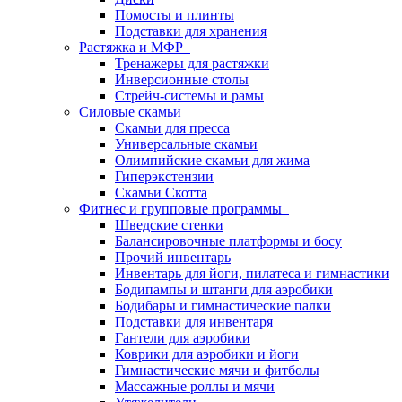
Помосты и плинты
Подставки для хранения
Растяжка и МФР
Тренажеры для растяжки
Инверсионные столы
Стрейч-системы и рамы
Силовые скамьи
Скамьи для пресса
Универсальные скамьи
Олимпийские скамьи для жима
Гиперэкстензии
Скамьи Скотта
Фитнес и групповые программы
Шведские стенки
Балансировочные платформы и босу
Прочий инвентарь
Инвентарь для йоги, пилатеса и гимнастики
Бодипампы и штанги для аэробики
Бодибары и гимнастические палки
Подставки для инвентаря
Гантели для аэробики
Коврики для аэробики и йоги
Гимнастические мячи и фитболы
Массажные роллы и мячи