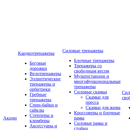
Силовые тренажеры
Кардиотренажеры
Блочные тренажеры
Беговые
Тренажеры со
дорожки
свободным весом
Велотренажеры
Мультистанции и
Эллиптические
многофункциональные
тренажеры и
тренажеры
орбитреки
Силовые скамьи
Сил
Гребные
Скамьи для
сво
тренажеры
пресса
Спин-байки и
Скамьи для жима
сайклы
Кроссоверы и блочные
Степперы и
Акции
рамы
климберы
Силовые рамы и
Аксессуары и
стойки