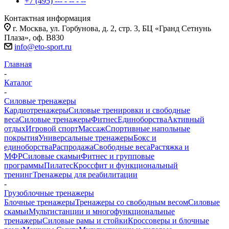
+7 (495) --- - -- - --
Контактная информация
г. Москва, ул. Горбунова, д. 2, стр. 3, БЦ «Гранд Сетнунь
Плаза», оф. В830
info@eto-sport.ru
Главная
-
Каталог
-
Силовые тренажеры
Кардиотренажеры
Силовые тренировки и свободные
веса
Силовые тренажеры
Фитнес
Единоборства
Активный
отдых
Игровой спорт
Массаж
Спортивные напольные
покрытия
Универсальные тренажеры
Бокс и
единоборства
Распродажа
Свободные веса
Растяжка и
МФР
Силовые скамьи
Фитнес и групповые
программы
Пилатес
Кроссфит и функциональный
тренинг
Тренажеры для реабилитации
-
Грузоблочные тренажеры
Блочные тренажеры
Тренажеры со свободным весом
Силовые
скамьи
Мультистанции и многофункциональные
тренажеры
Силовые рамы и стойки
Кроссоверы и блочные