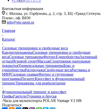
+7 (495) --- - -- - --
Контактная информация
г. Москва, ул. Горбунова, д. 2, стр. 3, БЦ «Гранд Сетнунь
Плаза», оф. В830
info@eto-sport.ru
Главная
-
Каталог
-
Силовые тренировки и свободные веса
Кардиотренажеры
Силовые тренировки и свободные
веса
Силовые тренажеры
Фитнес
Единоборства
Активный
отдых
Игровой спорт
Массаж
Спортивные напольные
покрытия
Универсальные тренажеры
Бокс и
единоборства
Распродажа
Свободные веса
Растяжка и
МФР
Силовые скамьи
Фитнес и групповые
программы
Пилатес
Кроссфит и функциональный
тренинг
Тренажеры для реабилитации
-
Функциональный тренинг и кроссфит
Грифы
Гантели
Турники и брусья
-
Часы для мультиспорта POLAR Vantage V2 HR
Поделиться