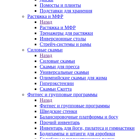
Помосты и плинты
Подставки для хранения
Растяжка и МФР
Назад
Растяжка и МФР
Тренажеры для растяжки
Инверсионные столы
Стрейч-системы и рамы
Силовые скамьи
Назад
Силовые скамьи
Скамьи для пресса
Универсальные скамьи
Олимпийские скамьи для жима
Гиперэкстензии
Скамьи Скотта
Фитнес и групповые программы
Назад
Фитнес и групповые программы
Шведские стенки
Балансировочные платформы и босу
Прочий инвентарь
Инвентарь для йоги, пилатеса и гимнастики
Бодипампы и штанги для аэробики