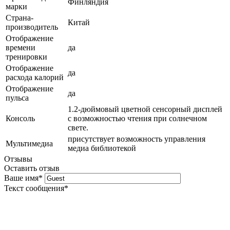
Финляндия
марки
Страна-
Китай
производитель
Отображение
времени
да
тренировки
Отображение
да
расхода калорий
Отображение
да
пульса
1.2-дюймовый цветной сенсорный дисплей
Консоль
с возможностью чтения при солнечном
свете.
присутствует возможность управления
Мультимедиа
медиа библиотекой
Отзывы
Оставить отзыв
Ваше имя
*
Текст сообщения
*