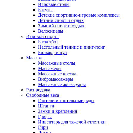
Игровые столы
Батуты
Детские спортивно-игровые комплексы
Летний спорт и отдых
Зимний спорт и отдых
Велосипеды
Игровой спорт
Баскетбол
Настольный теннис и пинг-понг
Бильярд и пул
Массаж
Массажные столы
Массажеры
Массажные кресла
Вибромассажеры
Массажные аксессуары
Распродажа
Свободные веса
Гантели и гантельные ряды
Штанги
Замки и крепления
Грифы
Инвентарь для тяжелой атлетики
Гири
Диски