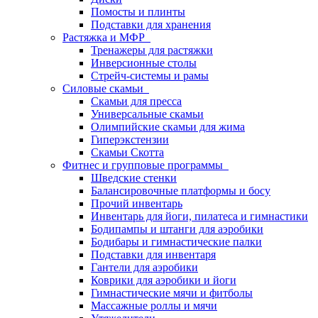
Помосты и плинты
Подставки для хранения
Растяжка и МФР
Тренажеры для растяжки
Инверсионные столы
Стрейч-системы и рамы
Силовые скамьи
Скамьи для пресса
Универсальные скамьи
Олимпийские скамьи для жима
Гиперэкстензии
Скамьи Скотта
Фитнес и групповые программы
Шведские стенки
Балансировочные платформы и босу
Прочий инвентарь
Инвентарь для йоги, пилатеса и гимнастики
Бодипампы и штанги для аэробики
Бодибары и гимнастические палки
Подставки для инвентаря
Гантели для аэробики
Коврики для аэробики и йоги
Гимнастические мячи и фитболы
Массажные роллы и мячи