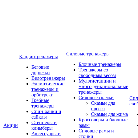
Силовые тренажеры
Кардиотренажеры
Блочные тренажеры
Беговые
Тренажеры со
дорожки
свободным весом
Велотренажеры
Мультистанции и
Эллиптические
многофункциональные
тренажеры и
тренажеры
орбитреки
Силовые скамьи
Сил
Гребные
Скамьи для
сво
тренажеры
пресса
Спин-байки и
Скамьи для жима
сайклы
Кроссоверы и блочные
Степперы и
Акции
рамы
климберы
Силовые рамы и
Аксессуары и
стойки