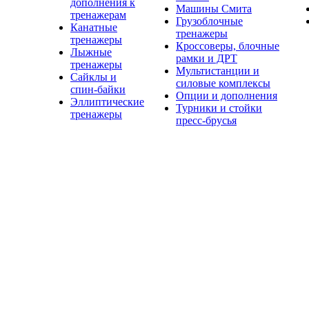
дополнения к
Машины Смита
тренажерам
Грузоблочные
Канатные
тренажеры
тренажеры
Кроссоверы, блочные
Лыжные
рамки и ДРТ
тренажеры
Мультистанции и
Сайклы и
силовые комплексы
спин-байки
Опции и дополнения
Эллиптические
Турники и стойки
тренажеры
пресс-брусья