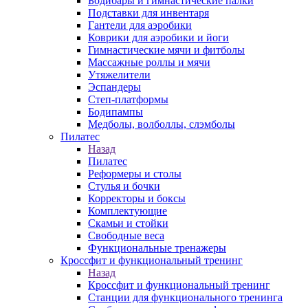
Бодибары и гимнастические палки
Подставки для инвентаря
Гантели для аэробики
Коврики для аэробики и йоги
Гимнастические мячи и фитболы
Массажные роллы и мячи
Утяжелители
Эспандеры
Степ-платформы
Бодипампы
Медболы, волболлы, слэмболы
Пилатес
Назад
Пилатес
Реформеры и столы
Стулья и бочки
Корректоры и боксы
Комплектующие
Скамьи и стойки
Свободные веса
Функциональные тренажеры
Кроссфит и функциональный тренинг
Назад
Кроссфит и функциональный тренинг
Станции для функционального тренинга