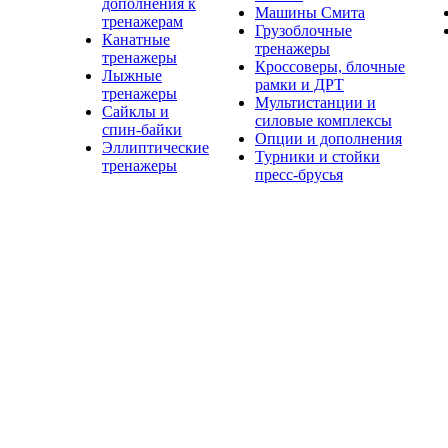
дополнения к
Машины Смита
тренажерам
Грузоблочные
Канатные
тренажеры
тренажеры
Кроссоверы, блочные
Лыжные
рамки и ДРТ
тренажеры
Мультистанции и
Сайклы и
силовые комплексы
спин-байки
Опции и дополнения
Эллиптические
Турники и стойки
тренажеры
пресс-брусья