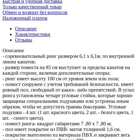
Быстрая и удобная доставка
Только качественный товар
Обмен и возврат без вопросов
Наложенный платеж
Описание
Характеристики
Отзывы
Описание
- соревновательный ринг размером 6,1 х 6,1м. по внутренней
линии канатов;
- размер помоста на 85 см выступает за пределы канатов на
каждой стороне, включая дополнительные опоры;
- ринг имеет высоту 100 см от уровня земли или пола;
- помост сооружен с учетом требований безопасности, имеет
ровный пол, свободный от каких- либо препятствий. В углах
ринга установлены четыре угловые стойки, которые хорошо
защищены специальными подушками или устроены иным
образом, чтобы не допустить травмы боксерами. Угловые
подушки - 4 шт. (1 шт. красного цвета, 2 шт. - белого цвета, 1
шт. - синего цвета).
- помост ринга- квадрат габаритами 7 ,80 х 7 ,80 м;
- пол имеет покрытие из ПВВ- матов толщиной 1,6 см.
- покрытие выполнено из материала ПВХ и закрывает весь