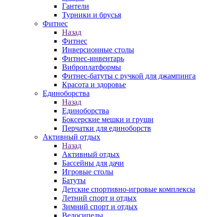
Гантели
Турники и брусья
Фитнес
Назад
Фитнес
Инверсионные столы
Фитнес-инвентарь
Виброплатформы
Фитнес-батуты с ручкой для джампинга
Красота и здоровье
Единоборства
Назад
Единоборства
Боксерские мешки и груши
Перчатки для единоборств
Активный отдых
Назад
Активный отдых
Бассейны для дачи
Игровые столы
Батуты
Детские спортивно-игровые комплексы
Летний спорт и отдых
Зимний спорт и отдых
Велосипеды