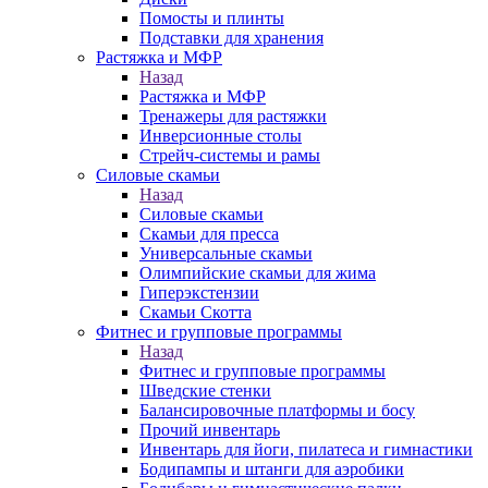
Помосты и плинты
Подставки для хранения
Растяжка и МФР
Назад
Растяжка и МФР
Тренажеры для растяжки
Инверсионные столы
Стрейч-системы и рамы
Силовые скамьи
Назад
Силовые скамьи
Скамьи для пресса
Универсальные скамьи
Олимпийские скамьи для жима
Гиперэкстензии
Скамьи Скотта
Фитнес и групповые программы
Назад
Фитнес и групповые программы
Шведские стенки
Балансировочные платформы и босу
Прочий инвентарь
Инвентарь для йоги, пилатеса и гимнастики
Бодипампы и штанги для аэробики