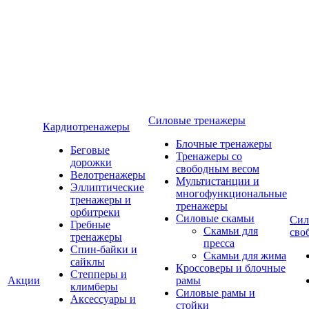
Силовые тренажеры
Кардиотренажеры
Блочные тренажеры
Беговые
Тренажеры со
дорожки
свободным весом
Велотренажеры
Мультистанции и
Эллиптические
многофункциональные
тренажеры и
тренажеры
орбитреки
Силовые скамьи
Сил
Гребные
Скамьи для
сво
тренажеры
пресса
Спин-байки и
Скамьи для жима
сайклы
Кроссоверы и блочные
Степперы и
Акции
рамы
климберы
Силовые рамы и
Аксессуары и
стойки