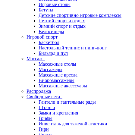
Игровые столы
Батуты
Детские спортивно-игровые комплексы
Летний спорт и отдых
Зимний спорт и отдых
Велосипеды
Игровой спорт
Баскетбол
Настольный теннис и пинг-понг
Бильярд и пул
Массаж
Массажные столы
Массажеры
Массажные кресла
Вибромассажеры
Массажные аксессуары
Распродажа
Свободные веса
Гантели и гантельные ряды
Штанги
Замки и крепления
Грифы
Инвентарь для тяжелой атлетики
Гири
Диски