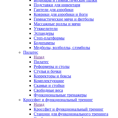
Бодибары и гимнастические палки
Подставки для инвентаря
Гантели для аэробики
Коврики для аэробики и йоги
Гимнастические мячи и фитболы
Массажные роллы и мячи
Утяжелители
Эспандеры
Степ-платформы
Бодипампы
Медболы, волболлы, слэмболы
Пилатес
Назад
Пилатес
Реформеры и столы
Стулья и бочки
Корректоры и боксы
Комплектующие
Скамьи и стойки
Свободные веса
Функциональные тренажеры
Кроссфит и функциональный тренинг
Назад
Кроссфит и функциональный тренинг
Станции для функционального тренинга