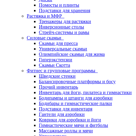
Помосты и плинты
Подставки для хранения
Растяжка и МФР
Тренажеры для растяжки
Инверсионные столы
Стрейч-системы и рамы
Силовые скамьи
Скамьи для пресса
Универсальные скамьи
Олимпийские скамьи для жима
Гиперэкстензии
Скамьи Скотта
Фитнес и групповые программы
Шведские стенки
Балансировочные платформы и босу
Прочий инвентарь
Инвентарь для йоги, пилатеса и гимнастики
Бодипампы и штанги для аэробики
Бодибары и гимнастические палки
Подставки для инвентаря
Гантели для аэробики
Коврики для аэробики и йоги
Гимнастические мячи и фитболы
Массажные роллы и мячи