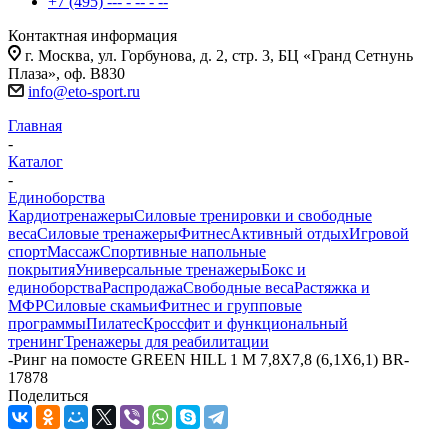
+7 (495) --- - -- - --
Контактная информация
г. Москва, ул. Горбунова, д. 2, стр. 3, БЦ «Гранд Сетнунь
Плаза», оф. В830
info@eto-sport.ru
Главная
-
Каталог
-
Единоборства
Кардиотренажеры
Силовые тренировки и свободные
веса
Силовые тренажеры
Фитнес
Активный отдых
Игровой
спорт
Массаж
Спортивные напольные
покрытия
Универсальные тренажеры
Бокс и
единоборства
Распродажа
Свободные веса
Растяжка и
МФР
Силовые скамьи
Фитнес и групповые
программы
Пилатес
Кроссфит и функциональный
тренинг
Тренажеры для реабилитации
-
Ринг на помосте GREEN HILL 1 М 7,8Х7,8 (6,1Х6,1) BR-
17878
Поделиться