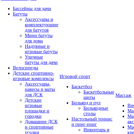
Бассейны для дачи
Батуты
Аксессуары и
комплектующие
для батутов
Мини батуты
для дома
Надувные и
игровые батуты
Уличные
батуты для дачи
Велосипеды
Детские спортивно-
Игровой спорт
игровые комплексы
Аксессуары,
Баскетбол
навесы и маты
Баскетбольные
для ДСК
Массаж
щиты
Детские
Бильярд и пул
игровые
Ви
Бильярдные
площадки и
Ма
столы
городки
Ма
Настольный теннис
Домашние ДСК
ак
и пинг-понг
и спортивные
Ма
Инвентарь и
уголки
кр