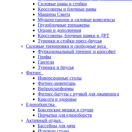
Силовые рамы и стойки
Кроссоверы и блочные рамы
Машины Смита
Мультистанции и силовые комплексы
Грузоблочные тренажеры
Опции и дополнения
Кроссоверы, блочные рамки и ДРТ
Турники и стойки пресс-брусья
Силовые тренировки и свободные веса
Функциональный тренинг и кроссфит
Грифы
Гантели
Турники и брусья
Фитнес
Инверсионные столы
Фитнес-инвентарь
Виброплатформы
Фитнес-батуты с ручкой для джампинга
Красота и здоровье
Единоборства
Боксерские мешки и груши
Перчатки для единоборств
Активный отдых
Бассейны для дачи
Игровые столы