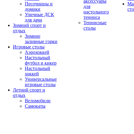
аксессуары
Песочницы и
Ма
для
домики
ст
настольного
Уличные ДСК
тенниса
для дачи
Теннисные
Зимний спорт и
столы
отдых
Зимние
заливные горки
Игровые столы
Аэрохоккей
Настольный
футбол и кикер
Настольный
хоккей
Универсальные
игровые столы
Летний спорт и
отдых
Веломобили
Самокаты