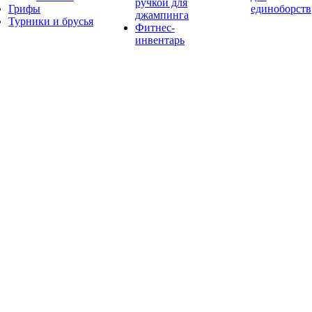
ручкой для
Грифы
единоборств
джампинга
Турники и брусья
Фитнес-
инвентарь