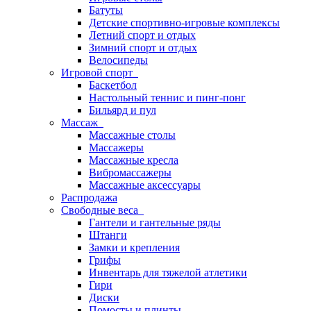
Батуты
Детские спортивно-игровые комплексы
Летний спорт и отдых
Зимний спорт и отдых
Велосипеды
Игровой спорт
Баскетбол
Настольный теннис и пинг-понг
Бильярд и пул
Массаж
Массажные столы
Массажеры
Массажные кресла
Вибромассажеры
Массажные аксессуары
Распродажа
Свободные веса
Гантели и гантельные ряды
Штанги
Замки и крепления
Грифы
Инвентарь для тяжелой атлетики
Гири
Диски
Помосты и плинты