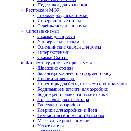
Подставки для хранения
Растяжка и МФР
Тренажеры для растяжки
Инверсионные столы
Стрейч-системы и рамы
Силовые скамьи
Скамьи для пресса
Универсальные скамьи
Олимпийские скамьи для жима
Гиперэкстензии
Скамьи Скотта
Фитнес и групповые программы
Шведские стенки
Балансировочные платформы и босу
Прочий инвентарь
Инвентарь для йоги, пилатеса и гимнастики
Бодипампы и штанги для аэробики
Бодибары и гимнастические палки
Подставки для инвентаря
Гантели для аэробики
Коврики для аэробики и йоги
Гимнастические мячи и фитболы
Массажные роллы и мячи
Утяжелители