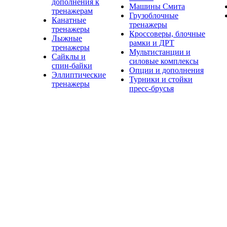
дополнения к
Машины Смита
тренажерам
Грузоблочные
Канатные
тренажеры
тренажеры
Кроссоверы, блочные
Лыжные
рамки и ДРТ
тренажеры
Мультистанции и
Сайклы и
силовые комплексы
спин-байки
Опции и дополнения
Эллиптические
Турники и стойки
тренажеры
пресс-брусья