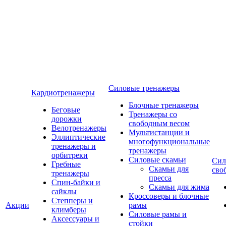
Силовые тренажеры
Кардиотренажеры
Блочные тренажеры
Беговые
Тренажеры со
дорожки
свободным весом
Велотренажеры
Мультистанции и
Эллиптические
многофункциональные
тренажеры и
тренажеры
орбитреки
Силовые скамьи
Сил
Гребные
Скамьи для
сво
тренажеры
пресса
Спин-байки и
Скамьи для жима
сайклы
Кроссоверы и блочные
Степперы и
Акции
рамы
климберы
Силовые рамы и
Аксессуары и
стойки