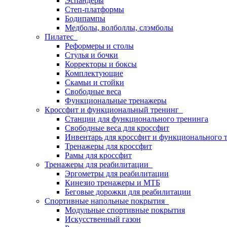
Эспандеры
Степ-платформы
Бодипампы
Медболы, волболлы, слэмболы
Пилатес
Реформеры и столы
Стулья и бочки
Корректоры и боксы
Комплектующие
Скамьи и стойки
Свободные веса
Функциональные тренажеры
Кроссфит и функциональный тренинг
Станции для функционального тренинга
Свободные веса для кроссфит
Инвентарь для кроссфит и функционального 
Тренажеры для кроссфит
Рамы для кроссфит
Тренажеры для реабилитации
Эргометры для реабилитации
Кинезио тренажеры и МТБ
Беговые дорожки для реабилитации
Спортивные напольные покрытия
Модульные спортивные покрытия
Искусственный газон