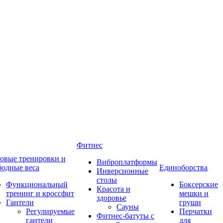
Фитнес
овые тренировки и
Виброплатформы
бодные веса
Единоборства
Инверсионные
столы
Функциональный
Боксерские
Красота и
тренинг и кроссфит
мешки и
здоровье
Гантели
груши
Сауны
Регулируемые
Перчатки
Фитнес-батуты с
гантели
для