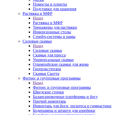
Помосты и плинты
Подставки для хранения
Растяжка и МФР
Назад
Растяжка и МФР
Тренажеры для растяжки
Инверсионные столы
Стрейч-системы и рамы
Силовые скамьи
Назад
Силовые скамьи
Скамьи для пресса
Универсальные скамьи
Олимпийские скамьи для жима
Гиперэкстензии
Скамьи Скотта
Фитнес и групповые программы
Назад
Фитнес и групповые программы
Шведские стенки
Балансировочные платформы и босу
Прочий инвентарь
Инвентарь для йоги, пилатеса и гимнастики
Бодипампы и штанги для аэробики