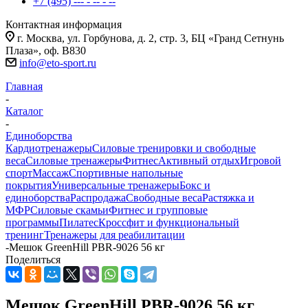
+7 (495) --- - -- - --
Контактная информация
г. Москва, ул. Горбунова, д. 2, стр. 3, БЦ «Гранд Сетнунь
Плаза», оф. В830
info@eto-sport.ru
Главная
-
Каталог
-
Единоборства
Кардиотренажеры
Силовые тренировки и свободные
веса
Силовые тренажеры
Фитнес
Активный отдых
Игровой
спорт
Массаж
Спортивные напольные
покрытия
Универсальные тренажеры
Бокс и
единоборства
Распродажа
Свободные веса
Растяжка и
МФР
Силовые скамьи
Фитнес и групповые
программы
Пилатес
Кроссфит и функциональный
тренинг
Тренажеры для реабилитации
-
Мешок GreenHill PBR-9026 56 кг
Поделиться
Мешок GreenHill PBR-9026 56 кг