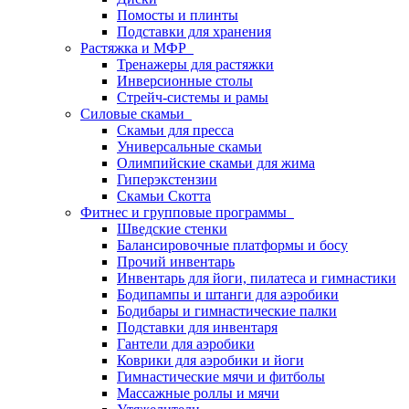
Помосты и плинты
Подставки для хранения
Растяжка и МФР
Тренажеры для растяжки
Инверсионные столы
Стрейч-системы и рамы
Силовые скамьи
Скамьи для пресса
Универсальные скамьи
Олимпийские скамьи для жима
Гиперэкстензии
Скамьи Скотта
Фитнес и групповые программы
Шведские стенки
Балансировочные платформы и босу
Прочий инвентарь
Инвентарь для йоги, пилатеса и гимнастики
Бодипампы и штанги для аэробики
Бодибары и гимнастические палки
Подставки для инвентаря
Гантели для аэробики
Коврики для аэробики и йоги
Гимнастические мячи и фитболы
Массажные роллы и мячи