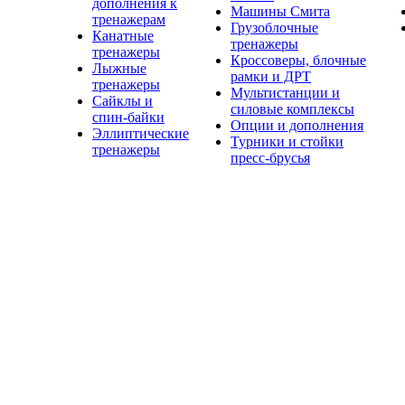
дополнения к
Машины Смита
тренажерам
Грузоблочные
Канатные
тренажеры
тренажеры
Кроссоверы, блочные
Лыжные
рамки и ДРТ
тренажеры
Мультистанции и
Сайклы и
силовые комплексы
спин-байки
Опции и дополнения
Эллиптические
Турники и стойки
тренажеры
пресс-брусья