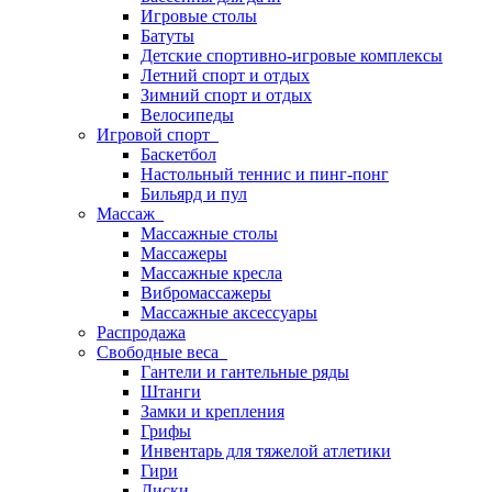
Игровые столы
Батуты
Детские спортивно-игровые комплексы
Летний спорт и отдых
Зимний спорт и отдых
Велосипеды
Игровой спорт
Баскетбол
Настольный теннис и пинг-понг
Бильярд и пул
Массаж
Массажные столы
Массажеры
Массажные кресла
Вибромассажеры
Массажные аксессуары
Распродажа
Свободные веса
Гантели и гантельные ряды
Штанги
Замки и крепления
Грифы
Инвентарь для тяжелой атлетики
Гири
Диски