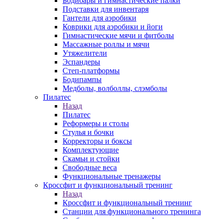
Бодибары и гимнастические палки
Подставки для инвентаря
Гантели для аэробики
Коврики для аэробики и йоги
Гимнастические мячи и фитболы
Массажные роллы и мячи
Утяжелители
Эспандеры
Степ-платформы
Бодипампы
Медболы, волболлы, слэмболы
Пилатес
Назад
Пилатес
Реформеры и столы
Стулья и бочки
Корректоры и боксы
Комплектующие
Скамьи и стойки
Свободные веса
Функциональные тренажеры
Кроссфит и функциональный тренинг
Назад
Кроссфит и функциональный тренинг
Станции для функционального тренинга