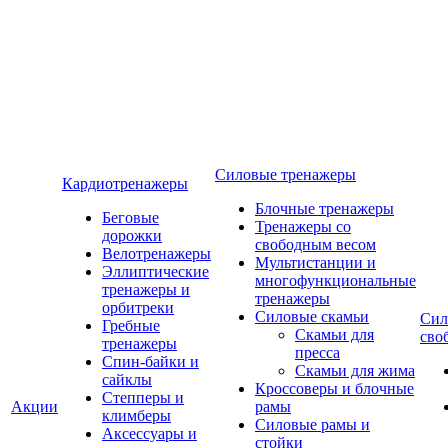
Силовые тренажеры
Кардиотренажеры
Блочные тренажеры
Беговые
Тренажеры со
дорожки
свободным весом
Велотренажеры
Мультистанции и
Эллиптические
многофункциональные
тренажеры и
тренажеры
орбитреки
Силовые скамьи
Сил
Гребные
Скамьи для
сво
тренажеры
пресса
Спин-байки и
Скамьи для жима
сайклы
Кроссоверы и блочные
Степперы и
Акции
рамы
климберы
Силовые рамы и
Аксессуары и
стойки