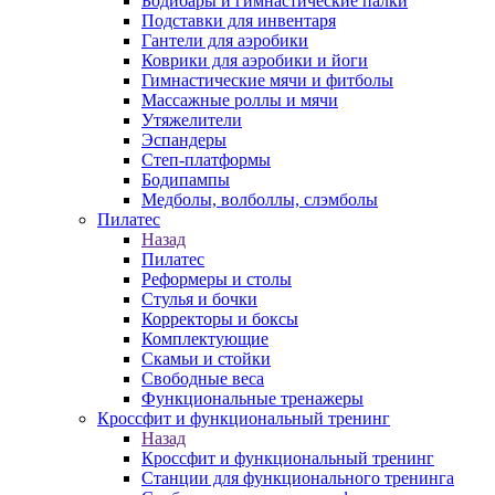
Бодибары и гимнастические палки
Подставки для инвентаря
Гантели для аэробики
Коврики для аэробики и йоги
Гимнастические мячи и фитболы
Массажные роллы и мячи
Утяжелители
Эспандеры
Степ-платформы
Бодипампы
Медболы, волболлы, слэмболы
Пилатес
Назад
Пилатес
Реформеры и столы
Стулья и бочки
Корректоры и боксы
Комплектующие
Скамьи и стойки
Свободные веса
Функциональные тренажеры
Кроссфит и функциональный тренинг
Назад
Кроссфит и функциональный тренинг
Станции для функционального тренинга