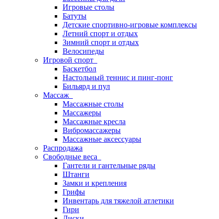
Игровые столы
Батуты
Детские спортивно-игровые комплексы
Летний спорт и отдых
Зимний спорт и отдых
Велосипеды
Игровой спорт
Баскетбол
Настольный теннис и пинг-понг
Бильярд и пул
Массаж
Массажные столы
Массажеры
Массажные кресла
Вибромассажеры
Массажные аксессуары
Распродажа
Свободные веса
Гантели и гантельные ряды
Штанги
Замки и крепления
Грифы
Инвентарь для тяжелой атлетики
Гири
Диски