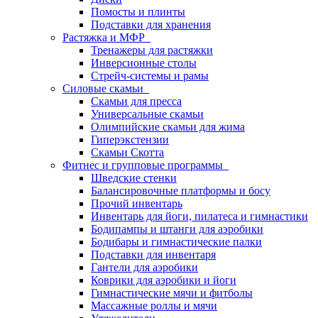
Помосты и плинты
Подставки для хранения
Растяжка и МФР
Тренажеры для растяжки
Инверсионные столы
Стрейч-системы и рамы
Силовые скамьи
Скамьи для пресса
Универсальные скамьи
Олимпийские скамьи для жима
Гиперэкстензии
Скамьи Скотта
Фитнес и групповые программы
Шведские стенки
Балансировочные платформы и босу
Прочий инвентарь
Инвентарь для йоги, пилатеса и гимнастики
Бодипампы и штанги для аэробики
Бодибары и гимнастические палки
Подставки для инвентаря
Гантели для аэробики
Коврики для аэробики и йоги
Гимнастические мячи и фитболы
Массажные роллы и мячи