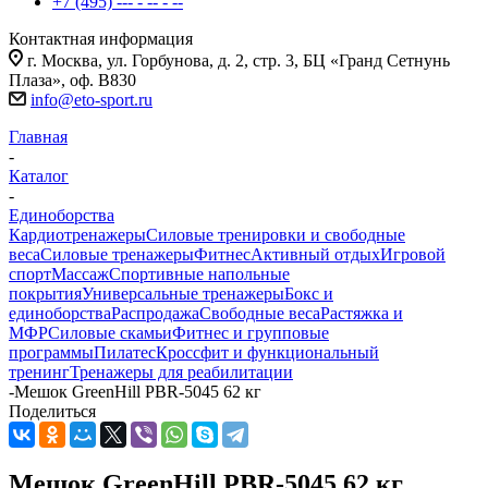
+7 (495) --- - -- - --
Контактная информация
г. Москва, ул. Горбунова, д. 2, стр. 3, БЦ «Гранд Сетнунь
Плаза», оф. В830
info@eto-sport.ru
Главная
-
Каталог
-
Единоборства
Кардиотренажеры
Силовые тренировки и свободные
веса
Силовые тренажеры
Фитнес
Активный отдых
Игровой
спорт
Массаж
Спортивные напольные
покрытия
Универсальные тренажеры
Бокс и
единоборства
Распродажа
Свободные веса
Растяжка и
МФР
Силовые скамьи
Фитнес и групповые
программы
Пилатес
Кроссфит и функциональный
тренинг
Тренажеры для реабилитации
-
Мешок GreenHill PBR-5045 62 кг
Поделиться
Мешок GreenHill PBR-5045 62 кг