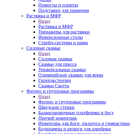
Помосты и плинты
Подставки для хранения
Растяжка и МФР
Назад
Растяжка и МФР
Тренажеры для растяжки
Инверсионные столы
Стрейч-системы и рамы
Силовые скамьи
Назад
Силовые скамьи
Скамьи для пресса
Универсальные скамьи
Олимпийские скамьи для жима
Гиперэкстензии
Скамьи Скотта
Фитнес и групповые программы
Назад
Фитнес и групповые программы
Шведские стенки
Балансировочные платформы и босу
Прочий инвентарь
Инвентарь для йоги, пилатеса и гимнастики
Бодипампы и штанги для аэробики