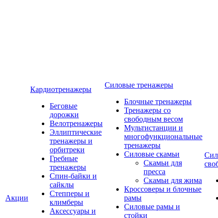
Силовые тренажеры
Кардиотренажеры
Блочные тренажеры
Беговые
Тренажеры со
дорожки
свободным весом
Велотренажеры
Мультистанции и
Эллиптические
многофункциональные
тренажеры и
тренажеры
орбитреки
Силовые скамьи
Сил
Гребные
Скамьи для
сво
тренажеры
пресса
Спин-байки и
Скамьи для жима
сайклы
Кроссоверы и блочные
Степперы и
Акции
рамы
климберы
Силовые рамы и
Аксессуары и
стойки