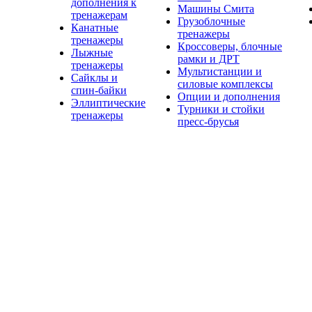
дополнения к
Машины Смита
тренажерам
Грузоблочные
Канатные
тренажеры
тренажеры
Кроссоверы, блочные
Лыжные
рамки и ДРТ
тренажеры
Мультистанции и
Сайклы и
силовые комплексы
спин-байки
Опции и дополнения
Эллиптические
Турники и стойки
тренажеры
пресс-брусья