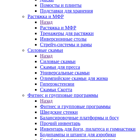
Помосты и плинты
Подставки для хранения
Растяжка и МФР
Назад
Растяжка и МФР
Тренажеры для растяжки
Инверсионные столы
Стрейч-системы и рамы
Силовые скамьи
Назад
Силовые скамьи
Скамьи для пресса
Универсальные скамьи
Олимпийские скамьи для жима
Гиперэкстензии
Скамьи Скотта
Фитнес и групповые программы
Назад
Фитнес и групповые программы
Шведские стенки
Балансировочные платформы и босу
Прочий инвентарь
Инвентарь для йоги, пилатеса и гимнастики
Бодипампы и штанги для аэробики