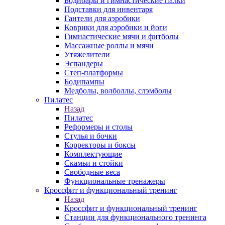
Бодибары и гимнастические палки
Подставки для инвентаря
Гантели для аэробики
Коврики для аэробики и йоги
Гимнастические мячи и фитболы
Массажные роллы и мячи
Утяжелители
Эспандеры
Степ-платформы
Бодипампы
Медболы, волболлы, слэмболы
Пилатес
Назад
Пилатес
Реформеры и столы
Стулья и бочки
Корректоры и боксы
Комплектующие
Скамьи и стойки
Свободные веса
Функциональные тренажеры
Кроссфит и функциональный тренинг
Назад
Кроссфит и функциональный тренинг
Станции для функционального тренинга