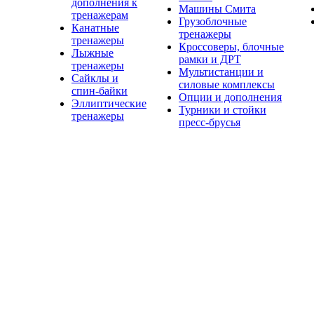
дополнения к
Машины Смита
тренажерам
Грузоблочные
Канатные
тренажеры
тренажеры
Кроссоверы, блочные
Лыжные
рамки и ДРТ
тренажеры
Мультистанции и
Сайклы и
силовые комплексы
спин-байки
Опции и дополнения
Эллиптические
Турники и стойки
тренажеры
пресс-брусья