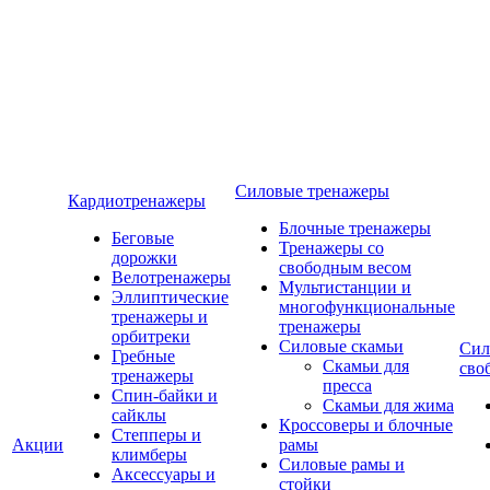
Силовые тренажеры
Кардиотренажеры
Блочные тренажеры
Беговые
Тренажеры со
дорожки
свободным весом
Велотренажеры
Мультистанции и
Эллиптические
многофункциональные
тренажеры и
тренажеры
орбитреки
Силовые скамьи
Сил
Гребные
Скамьи для
сво
тренажеры
пресса
Спин-байки и
Скамьи для жима
сайклы
Кроссоверы и блочные
Степперы и
Акции
рамы
климберы
Силовые рамы и
Аксессуары и
стойки