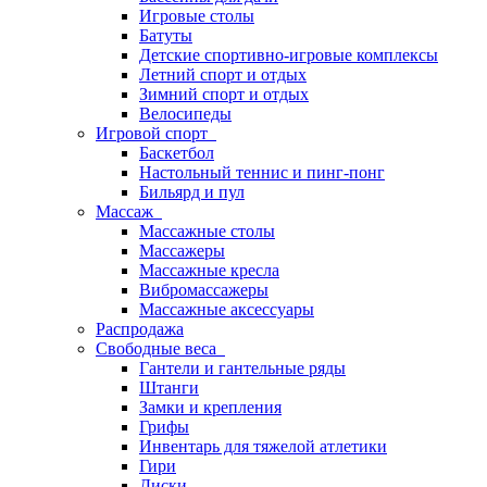
Игровые столы
Батуты
Детские спортивно-игровые комплексы
Летний спорт и отдых
Зимний спорт и отдых
Велосипеды
Игровой спорт
Баскетбол
Настольный теннис и пинг-понг
Бильярд и пул
Массаж
Массажные столы
Массажеры
Массажные кресла
Вибромассажеры
Массажные аксессуары
Распродажа
Свободные веса
Гантели и гантельные ряды
Штанги
Замки и крепления
Грифы
Инвентарь для тяжелой атлетики
Гири
Диски