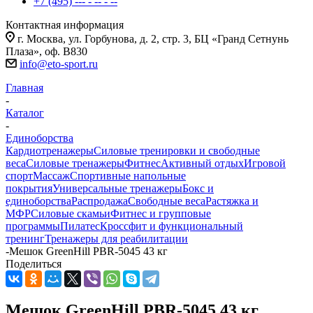
+7 (495) --- - -- - --
Контактная информация
г. Москва, ул. Горбунова, д. 2, стр. 3, БЦ «Гранд Сетнунь
Плаза», оф. В830
info@eto-sport.ru
Главная
-
Каталог
-
Единоборства
Кардиотренажеры
Силовые тренировки и свободные
веса
Силовые тренажеры
Фитнес
Активный отдых
Игровой
спорт
Массаж
Спортивные напольные
покрытия
Универсальные тренажеры
Бокс и
единоборства
Распродажа
Свободные веса
Растяжка и
МФР
Силовые скамьи
Фитнес и групповые
программы
Пилатес
Кроссфит и функциональный
тренинг
Тренажеры для реабилитации
-
Мешок GreenHill PBR-5045 43 кг
Поделиться
Мешок GreenHill PBR-5045 43 кг