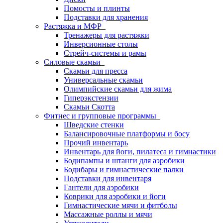
Помосты и плинты
Подставки для хранения
Растяжка и МФР
Тренажеры для растяжки
Инверсионные столы
Стрейч-системы и рамы
Силовые скамьи
Скамьи для пресса
Универсальные скамьи
Олимпийские скамьи для жима
Гиперэкстензии
Скамьи Скотта
Фитнес и групповые программы
Шведские стенки
Балансировочные платформы и босу
Прочий инвентарь
Инвентарь для йоги, пилатеса и гимнастики
Бодипампы и штанги для аэробики
Бодибары и гимнастические палки
Подставки для инвентаря
Гантели для аэробики
Коврики для аэробики и йоги
Гимнастические мячи и фитболы
Массажные роллы и мячи