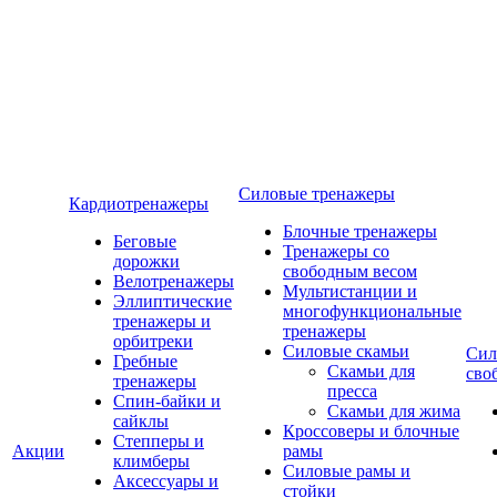
Силовые тренажеры
Кардиотренажеры
Блочные тренажеры
Беговые
Тренажеры со
дорожки
свободным весом
Велотренажеры
Мультистанции и
Эллиптические
многофункциональные
тренажеры и
тренажеры
орбитреки
Силовые скамьи
Сил
Гребные
Скамьи для
сво
тренажеры
пресса
Спин-байки и
Скамьи для жима
сайклы
Кроссоверы и блочные
Степперы и
Акции
рамы
климберы
Силовые рамы и
Аксессуары и
стойки