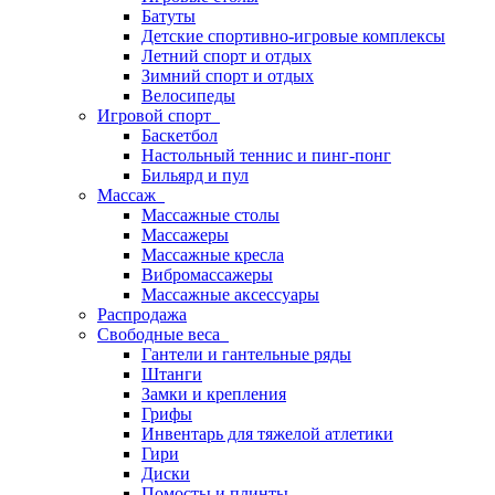
Батуты
Детские спортивно-игровые комплексы
Летний спорт и отдых
Зимний спорт и отдых
Велосипеды
Игровой спорт
Баскетбол
Настольный теннис и пинг-понг
Бильярд и пул
Массаж
Массажные столы
Массажеры
Массажные кресла
Вибромассажеры
Массажные аксессуары
Распродажа
Свободные веса
Гантели и гантельные ряды
Штанги
Замки и крепления
Грифы
Инвентарь для тяжелой атлетики
Гири
Диски
Помосты и плинты