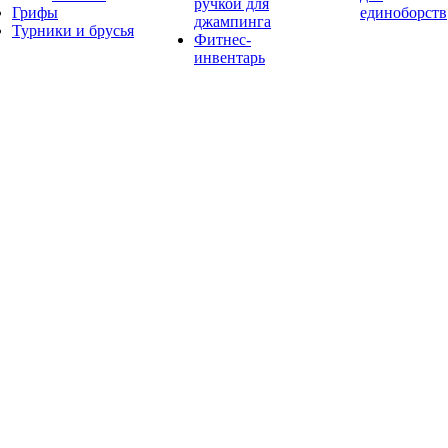
ручкой для
Грифы
единоборств
джампинга
Турники и брусья
Фитнес-
инвентарь