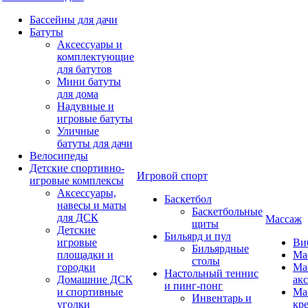
Бассейны для дачи
Батуты
Аксессуары и
комплектующие
для батутов
Мини батуты
для дома
Надувные и
игровые батуты
Уличные
батуты для дачи
Велосипеды
Детские спортивно-
Игровой спорт
игровые комплексы
Аксессуары,
Баскетбол
навесы и маты
Баскетбольные
для ДСК
Массаж
щиты
Детские
Бильярд и пул
игровые
Ви
Бильярдные
площадки и
Ма
столы
городки
Ма
Настольный теннис
Домашние ДСК
ак
и пинг-понг
и спортивные
Ма
Инвентарь и
уголки
кр