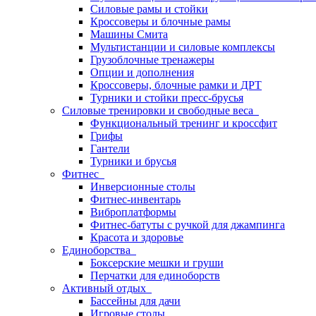
Силовые рамы и стойки
Кроссоверы и блочные рамы
Машины Смита
Мультистанции и силовые комплексы
Грузоблочные тренажеры
Опции и дополнения
Кроссоверы, блочные рамки и ДРТ
Турники и стойки пресс-брусья
Силовые тренировки и свободные веса
Функциональный тренинг и кроссфит
Грифы
Гантели
Турники и брусья
Фитнес
Инверсионные столы
Фитнес-инвентарь
Виброплатформы
Фитнес-батуты с ручкой для джампинга
Красота и здоровье
Единоборства
Боксерские мешки и груши
Перчатки для единоборств
Активный отдых
Бассейны для дачи
Игровые столы