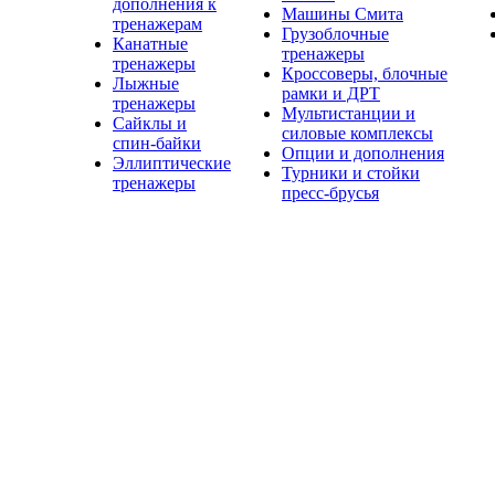
дополнения к
Машины Смита
тренажерам
Грузоблочные
Канатные
тренажеры
тренажеры
Кроссоверы, блочные
Лыжные
рамки и ДРТ
тренажеры
Мультистанции и
Сайклы и
силовые комплексы
спин-байки
Опции и дополнения
Эллиптические
Турники и стойки
тренажеры
пресс-брусья