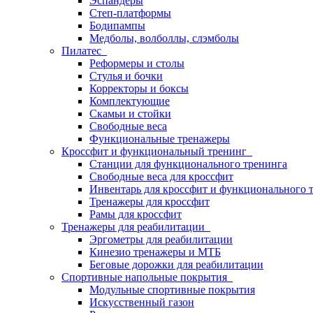
Эспандеры
Степ-платформы
Бодипампы
Медболы, волболлы, слэмболы
Пилатес
Реформеры и столы
Стулья и бочки
Корректоры и боксы
Комплектующие
Скамьи и стойки
Свободные веса
Функциональные тренажеры
Кроссфит и функциональный тренинг
Станции для функционального тренинга
Свободные веса для кроссфит
Инвентарь для кроссфит и функционального 
Тренажеры для кроссфит
Рамы для кроссфит
Тренажеры для реабилитации
Эргометры для реабилитации
Кинезио тренажеры и МТБ
Беговые дорожки для реабилитации
Спортивные напольные покрытия
Модульные спортивные покрытия
Искусственный газон