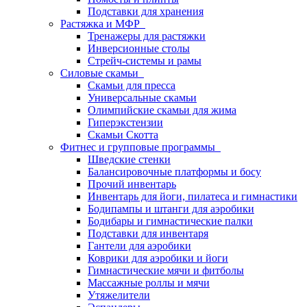
Подставки для хранения
Растяжка и МФР
Тренажеры для растяжки
Инверсионные столы
Стрейч-системы и рамы
Силовые скамьи
Скамьи для пресса
Универсальные скамьи
Олимпийские скамьи для жима
Гиперэкстензии
Скамьи Скотта
Фитнес и групповые программы
Шведские стенки
Балансировочные платформы и босу
Прочий инвентарь
Инвентарь для йоги, пилатеса и гимнастики
Бодипампы и штанги для аэробики
Бодибары и гимнастические палки
Подставки для инвентаря
Гантели для аэробики
Коврики для аэробики и йоги
Гимнастические мячи и фитболы
Массажные роллы и мячи
Утяжелители