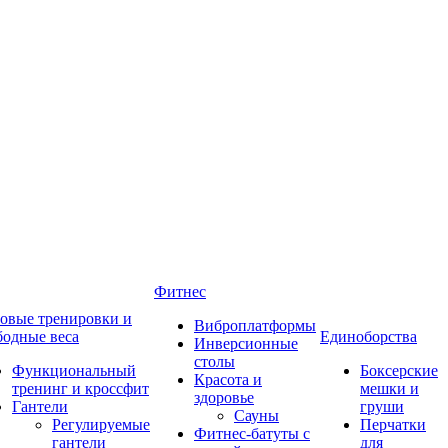
Фитнес
овые тренировки и
Виброплатформы
бодные веса
Единоборства
Инверсионные
столы
Функциональный
Боксерские
Красота и
тренинг и кроссфит
мешки и
здоровье
Гантели
груши
Сауны
Регулируемые
Перчатки
Фитнес-батуты с
гантели
для