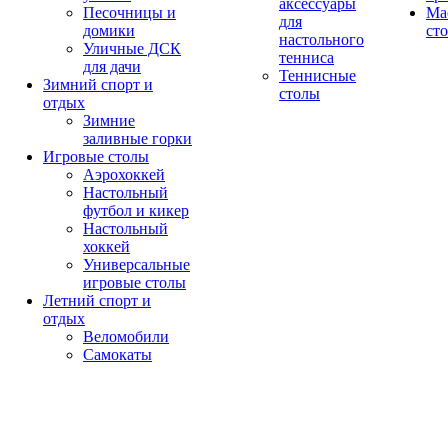
аксессуары
Песочницы и
Ма
для
домики
ст
настольного
Уличные ДСК
тенниса
для дачи
Теннисные
Зимний спорт и
столы
отдых
Зимние
заливные горки
Игровые столы
Аэрохоккей
Настольный
футбол и кикер
Настольный
хоккей
Универсальные
игровые столы
Летний спорт и
отдых
Веломобили
Самокаты