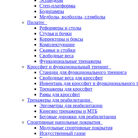
Эспандеры
Степ-платформы
Бодипампы
Медболы, волболлы, слэмболы
Пилатес
Реформеры и столы
Стулья и бочки
Корректоры и боксы
Комплектующие
Скамьи и стойки
Свободные веса
Функциональные тренажеры
Кроссфит и функциональный тренинг
Станции для функционального тренинга
Свободные веса для кроссфит
Инвентарь для кроссфит и функционального 
Тренажеры для кроссфит
Рамы для кроссфит
Тренажеры для реабилитации
Эргометры для реабилитации
Кинезио тренажеры и МТБ
Беговые дорожки для реабилитации
Спортивные напольные покрытия
Модульные спортивные покрытия
Искусственный газон