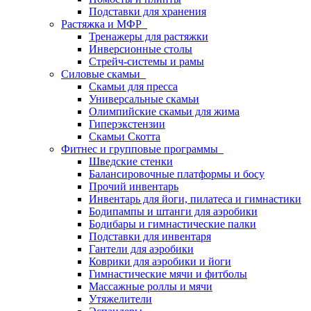
Подставки для хранения
Растяжка и МФР
Тренажеры для растяжки
Инверсионные столы
Стрейч-системы и рамы
Силовые скамьи
Скамьи для пресса
Универсальные скамьи
Олимпийские скамьи для жима
Гиперэкстензии
Скамьи Скотта
Фитнес и групповые программы
Шведские стенки
Балансировочные платформы и босу
Прочий инвентарь
Инвентарь для йоги, пилатеса и гимнастики
Бодипампы и штанги для аэробики
Бодибары и гимнастические палки
Подставки для инвентаря
Гантели для аэробики
Коврики для аэробики и йоги
Гимнастические мячи и фитболы
Массажные роллы и мячи
Утяжелители