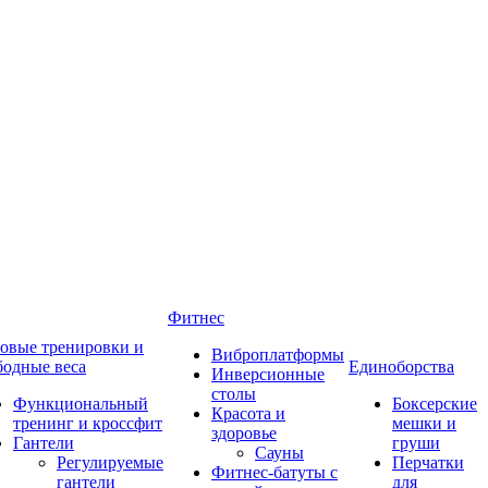
Фитнес
овые тренировки и
Виброплатформы
бодные веса
Единоборства
Инверсионные
столы
Функциональный
Боксерские
Красота и
тренинг и кроссфит
мешки и
здоровье
Гантели
груши
Сауны
Регулируемые
Перчатки
Фитнес-батуты с
гантели
для