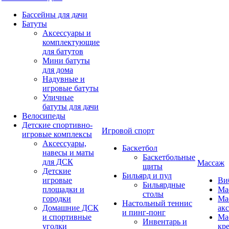
Бассейны для дачи
Батуты
Аксессуары и
комплектующие
для батутов
Мини батуты
для дома
Надувные и
игровые батуты
Уличные
батуты для дачи
Велосипеды
Детские спортивно-
Игровой спорт
игровые комплексы
Аксессуары,
Баскетбол
навесы и маты
Баскетбольные
для ДСК
Массаж
щиты
Детские
Бильярд и пул
игровые
Ви
Бильярдные
площадки и
Ма
столы
городки
Ма
Настольный теннис
Домашние ДСК
ак
и пинг-понг
и спортивные
Ма
Инвентарь и
уголки
кр