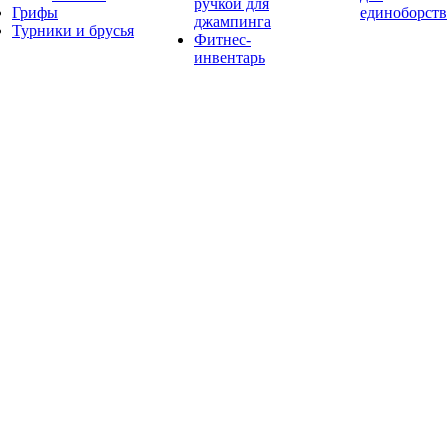
ручкой для
Грифы
единоборств
джампинга
Турники и брусья
Фитнес-
инвентарь