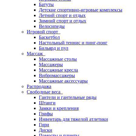
Батуты
Детские спортивно-игровые комплексы
Летний спорт и отдых
Зимний спорт и отдых
Велосипеды
Игровой спорт
Баскетбол
Настольный теннис и пинг-понг
Бильярд и пул
Массаж
Массажные столы
Массажеры
Массажные кресла
Вибромассажеры
Массажные аксессуары
Распродажа
Свободные веса
Гантели и гантельные ряды
Штанги
Замки и крепления
Грифы
Инвентарь для тяжелой атлетики
Гири
Диски
Помосты и плинты