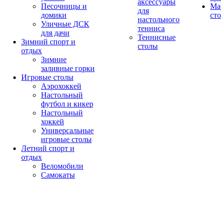
аксессуары
Песочницы и
Ма
для
домики
ст
настольного
Уличные ДСК
тенниса
для дачи
Теннисные
Зимний спорт и
столы
отдых
Зимние
заливные горки
Игровые столы
Аэрохоккей
Настольный
футбол и кикер
Настольный
хоккей
Универсальные
игровые столы
Летний спорт и
отдых
Веломобили
Самокаты