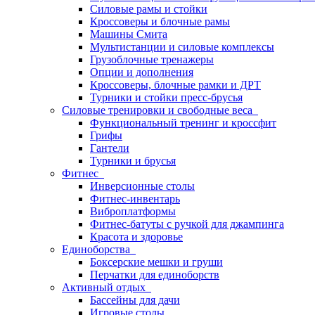
Силовые рамы и стойки
Кроссоверы и блочные рамы
Машины Смита
Мультистанции и силовые комплексы
Грузоблочные тренажеры
Опции и дополнения
Кроссоверы, блочные рамки и ДРТ
Турники и стойки пресс-брусья
Силовые тренировки и свободные веса
Функциональный тренинг и кроссфит
Грифы
Гантели
Турники и брусья
Фитнес
Инверсионные столы
Фитнес-инвентарь
Виброплатформы
Фитнес-батуты с ручкой для джампинга
Красота и здоровье
Единоборства
Боксерские мешки и груши
Перчатки для единоборств
Активный отдых
Бассейны для дачи
Игровые столы