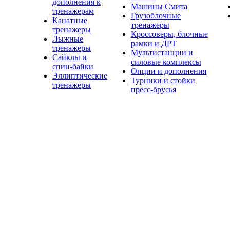
дополнения к
Машины Смита
тренажерам
Грузоблочные
Канатные
тренажеры
тренажеры
Кроссоверы, блочные
Лыжные
рамки и ДРТ
тренажеры
Мультистанции и
Сайклы и
силовые комплексы
спин-байки
Опции и дополнения
Эллиптические
Турники и стойки
тренажеры
пресс-брусья