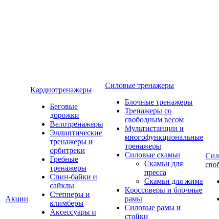
Силовые тренажеры
Кардиотренажеры
Блочные тренажеры
Беговые
Тренажеры со
дорожки
свободным весом
Велотренажеры
Мультистанции и
Эллиптические
многофункциональные
тренажеры и
тренажеры
орбитреки
Силовые скамьи
Сил
Гребные
Скамьи для
сво
тренажеры
пресса
Спин-байки и
Скамьи для жима
сайклы
Кроссоверы и блочные
Степперы и
Акции
рамы
климберы
Силовые рамы и
Аксессуары и
стойки