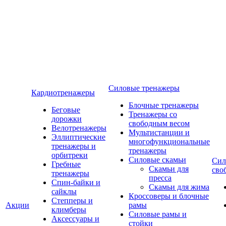
Силовые тренажеры
Кардиотренажеры
Блочные тренажеры
Беговые
Тренажеры со
дорожки
свободным весом
Велотренажеры
Мультистанции и
Эллиптические
многофункциональные
тренажеры и
тренажеры
орбитреки
Силовые скамьи
Сил
Гребные
Скамьи для
сво
тренажеры
пресса
Спин-байки и
Скамьи для жима
сайклы
Кроссоверы и блочные
Степперы и
Акции
рамы
климберы
Силовые рамы и
Аксессуары и
стойки