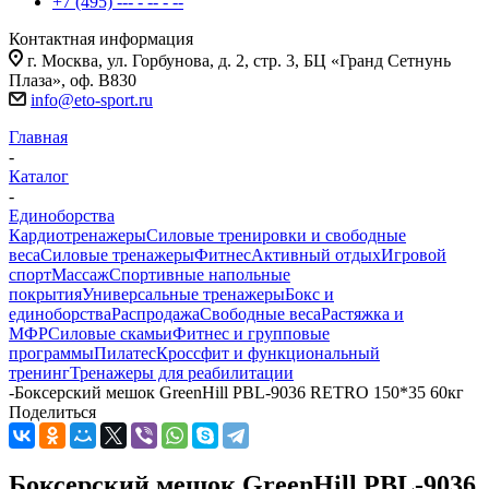
+7 (495) --- - -- - --
Контактная информация
г. Москва, ул. Горбунова, д. 2, стр. 3, БЦ «Гранд Сетнунь
Плаза», оф. В830
info@eto-sport.ru
Главная
-
Каталог
-
Единоборства
Кардиотренажеры
Силовые тренировки и свободные
веса
Силовые тренажеры
Фитнес
Активный отдых
Игровой
спорт
Массаж
Спортивные напольные
покрытия
Универсальные тренажеры
Бокс и
единоборства
Распродажа
Свободные веса
Растяжка и
МФР
Силовые скамьи
Фитнес и групповые
программы
Пилатес
Кроссфит и функциональный
тренинг
Тренажеры для реабилитации
-
Боксерский мешок GreenHill PBL-9036 RETRO 150*35 60кг
Поделиться
Боксерский мешок GreenHill PBL-9036