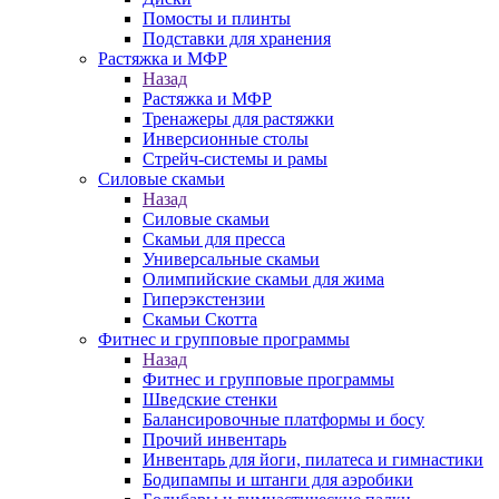
Помосты и плинты
Подставки для хранения
Растяжка и МФР
Назад
Растяжка и МФР
Тренажеры для растяжки
Инверсионные столы
Стрейч-системы и рамы
Силовые скамьи
Назад
Силовые скамьи
Скамьи для пресса
Универсальные скамьи
Олимпийские скамьи для жима
Гиперэкстензии
Скамьи Скотта
Фитнес и групповые программы
Назад
Фитнес и групповые программы
Шведские стенки
Балансировочные платформы и босу
Прочий инвентарь
Инвентарь для йоги, пилатеса и гимнастики
Бодипампы и штанги для аэробики