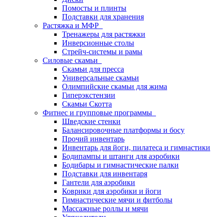
Помосты и плинты
Подставки для хранения
Растяжка и МФР
Тренажеры для растяжки
Инверсионные столы
Стрейч-системы и рамы
Силовые скамьи
Скамьи для пресса
Универсальные скамьи
Олимпийские скамьи для жима
Гиперэкстензии
Скамьи Скотта
Фитнес и групповые программы
Шведские стенки
Балансировочные платформы и босу
Прочий инвентарь
Инвентарь для йоги, пилатеса и гимнастики
Бодипампы и штанги для аэробики
Бодибары и гимнастические палки
Подставки для инвентаря
Гантели для аэробики
Коврики для аэробики и йоги
Гимнастические мячи и фитболы
Массажные роллы и мячи