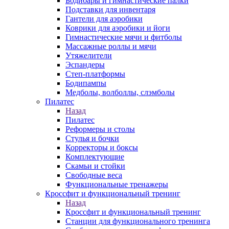
Бодибары и гимнастические палки
Подставки для инвентаря
Гантели для аэробики
Коврики для аэробики и йоги
Гимнастические мячи и фитболы
Массажные роллы и мячи
Утяжелители
Эспандеры
Степ-платформы
Бодипампы
Медболы, волболлы, слэмболы
Пилатес
Назад
Пилатес
Реформеры и столы
Стулья и бочки
Корректоры и боксы
Комплектующие
Скамьи и стойки
Свободные веса
Функциональные тренажеры
Кроссфит и функциональный тренинг
Назад
Кроссфит и функциональный тренинг
Станции для функционального тренинга