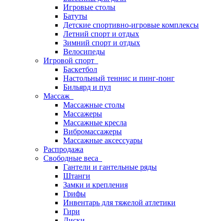
Игровые столы
Батуты
Детские спортивно-игровые комплексы
Летний спорт и отдых
Зимний спорт и отдых
Велосипеды
Игровой спорт
Баскетбол
Настольный теннис и пинг-понг
Бильярд и пул
Массаж
Массажные столы
Массажеры
Массажные кресла
Вибромассажеры
Массажные аксессуары
Распродажа
Свободные веса
Гантели и гантельные ряды
Штанги
Замки и крепления
Грифы
Инвентарь для тяжелой атлетики
Гири
Диски