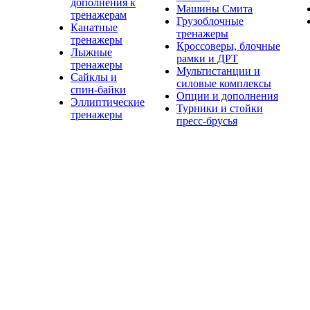
дополнения к
Машины Смита
тренажерам
Грузоблочные
Канатные
тренажеры
тренажеры
Кроссоверы, блочные
Лыжные
рамки и ДРТ
тренажеры
Мультистанции и
Сайклы и
силовые комплексы
спин-байки
Опции и дополнения
Эллиптические
Турники и стойки
тренажеры
пресс-брусья