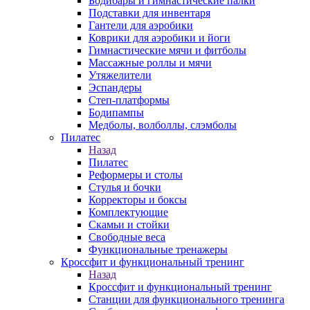
Бодибары и гимнастические палки
Подставки для инвентаря
Гантели для аэробики
Коврики для аэробики и йоги
Гимнастические мячи и фитболы
Массажные роллы и мячи
Утяжелители
Эспандеры
Степ-платформы
Бодипампы
Медболы, волболлы, слэмболы
Пилатес
Назад
Пилатес
Реформеры и столы
Стулья и бочки
Корректоры и боксы
Комплектующие
Скамьи и стойки
Свободные веса
Функциональные тренажеры
Кроссфит и функциональный тренинг
Назад
Кроссфит и функциональный тренинг
Станции для функционального тренинга