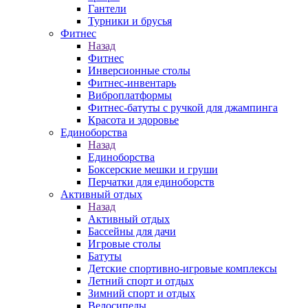
Гантели
Турники и брусья
Фитнес
Назад
Фитнес
Инверсионные столы
Фитнес-инвентарь
Виброплатформы
Фитнес-батуты с ручкой для джампинга
Красота и здоровье
Единоборства
Назад
Единоборства
Боксерские мешки и груши
Перчатки для единоборств
Активный отдых
Назад
Активный отдых
Бассейны для дачи
Игровые столы
Батуты
Детские спортивно-игровые комплексы
Летний спорт и отдых
Зимний спорт и отдых
Велосипеды