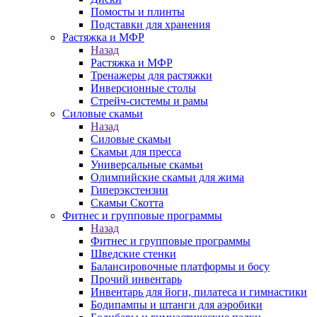
Помосты и плинты
Подставки для хранения
Растяжка и МФР
Назад
Растяжка и МФР
Тренажеры для растяжки
Инверсионные столы
Стрейч-системы и рамы
Силовые скамьи
Назад
Силовые скамьи
Скамьи для пресса
Универсальные скамьи
Олимпийские скамьи для жима
Гиперэкстензии
Скамьи Скотта
Фитнес и групповые программы
Назад
Фитнес и групповые программы
Шведские стенки
Балансировочные платформы и босу
Прочий инвентарь
Инвентарь для йоги, пилатеса и гимнастики
Бодипампы и штанги для аэробики