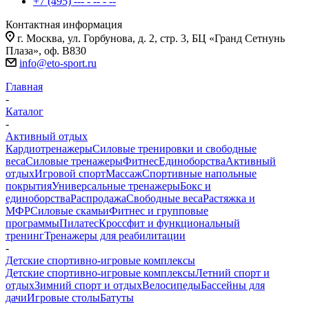
+7 (495) --- - -- - --
Контактная информация
г. Москва, ул. Горбунова, д. 2, стр. 3, БЦ «Гранд Сетнунь
Плаза», оф. В830
info@eto-sport.ru
Главная
-
Каталог
-
Активный отдых
Кардиотренажеры
Силовые тренировки и свободные
веса
Силовые тренажеры
Фитнес
Единоборства
Активный
отдых
Игровой спорт
Массаж
Спортивные напольные
покрытия
Универсальные тренажеры
Бокс и
единоборства
Распродажа
Свободные веса
Растяжка и
МФР
Силовые скамьи
Фитнес и групповые
программы
Пилатес
Кроссфит и функциональный
тренинг
Тренажеры для реабилитации
-
Детские спортивно-игровые комплексы
Детские спортивно-игровые комплексы
Летний спорт и
отдых
Зимний спорт и отдых
Велосипеды
Бассейны для
дачи
Игровые столы
Батуты