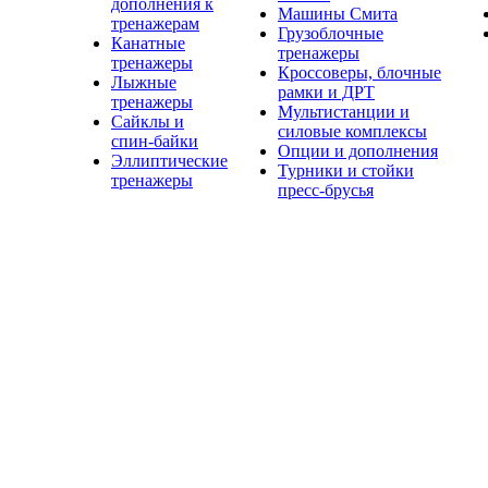
дополнения к
Машины Смита
тренажерам
Грузоблочные
Канатные
тренажеры
тренажеры
Кроссоверы, блочные
Лыжные
рамки и ДРТ
тренажеры
Мультистанции и
Сайклы и
силовые комплексы
спин-байки
Опции и дополнения
Эллиптические
Турники и стойки
тренажеры
пресс-брусья