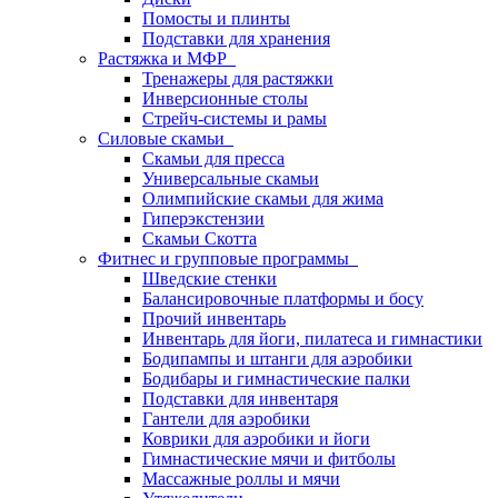
Помосты и плинты
Подставки для хранения
Растяжка и МФР
Тренажеры для растяжки
Инверсионные столы
Стрейч-системы и рамы
Силовые скамьи
Скамьи для пресса
Универсальные скамьи
Олимпийские скамьи для жима
Гиперэкстензии
Скамьи Скотта
Фитнес и групповые программы
Шведские стенки
Балансировочные платформы и босу
Прочий инвентарь
Инвентарь для йоги, пилатеса и гимнастики
Бодипампы и штанги для аэробики
Бодибары и гимнастические палки
Подставки для инвентаря
Гантели для аэробики
Коврики для аэробики и йоги
Гимнастические мячи и фитболы
Массажные роллы и мячи