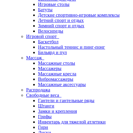
Игровые столы
Батуты
Детские спортивно-игровые комплексы
Летний спорт и отдых
Зимний спорт и отдых
Велосипеды
Игровой спорт
Баскетбол
Настольный теннис и пинг-понг
Бильярд и пул
Массаж
Массажные столы
Массажеры
Массажные кресла
Вибромассажеры
Массажные аксессуары
Распродажа
Свободные веса
Гантели и гантельные ряды
Штанги
Замки и крепления
Грифы
Инвентарь для тяжелой атлетики
Гири
Диски