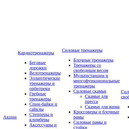
Силовые тренажеры
Кардиотренажеры
Блочные тренажеры
Беговые
Тренажеры со
дорожки
свободным весом
Велотренажеры
Мультистанции и
Эллиптические
многофункциональные
тренажеры и
тренажеры
орбитреки
Силовые скамьи
Сил
Гребные
Скамьи для
сво
тренажеры
пресса
Спин-байки и
Скамьи для жима
сайклы
Кроссоверы и блочные
Степперы и
Акции
рамы
климберы
Силовые рамы и
Аксессуары и
стойки