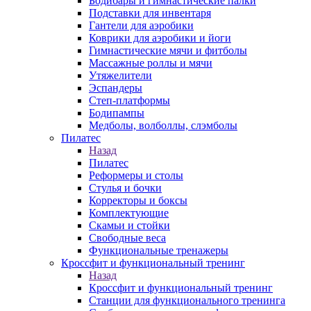
Бодибары и гимнастические палки
Подставки для инвентаря
Гантели для аэробики
Коврики для аэробики и йоги
Гимнастические мячи и фитболы
Массажные роллы и мячи
Утяжелители
Эспандеры
Степ-платформы
Бодипампы
Медболы, волболлы, слэмболы
Пилатес
Назад
Пилатес
Реформеры и столы
Стулья и бочки
Корректоры и боксы
Комплектующие
Скамьи и стойки
Свободные веса
Функциональные тренажеры
Кроссфит и функциональный тренинг
Назад
Кроссфит и функциональный тренинг
Станции для функционального тренинга