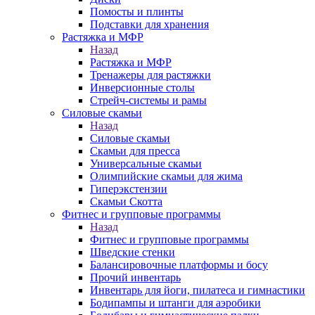
Помосты и плинты
Подставки для хранения
Растяжка и МФР
Назад
Растяжка и МФР
Тренажеры для растяжки
Инверсионные столы
Стрейч-системы и рамы
Силовые скамьи
Назад
Силовые скамьи
Скамьи для пресса
Универсальные скамьи
Олимпийские скамьи для жима
Гиперэкстензии
Скамьи Скотта
Фитнес и групповые программы
Назад
Фитнес и групповые программы
Шведские стенки
Балансировочные платформы и босу
Прочий инвентарь
Инвентарь для йоги, пилатеса и гимнастики
Бодипампы и штанги для аэробики