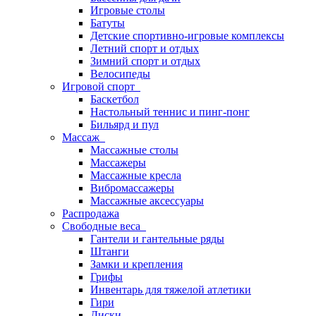
Игровые столы
Батуты
Детские спортивно-игровые комплексы
Летний спорт и отдых
Зимний спорт и отдых
Велосипеды
Игровой спорт
Баскетбол
Настольный теннис и пинг-понг
Бильярд и пул
Массаж
Массажные столы
Массажеры
Массажные кресла
Вибромассажеры
Массажные аксессуары
Распродажа
Свободные веса
Гантели и гантельные ряды
Штанги
Замки и крепления
Грифы
Инвентарь для тяжелой атлетики
Гири
Диски