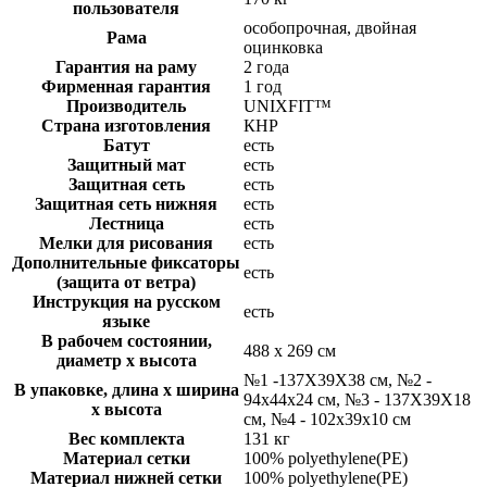
пользователя
особопрочная, двойная
Рама
оцинковка
Гарантия на раму
2 года
Фирменная гарантия
1 год
Производитель
UNIXFIT™
Страна изготовления
КНР
Батут
есть
Защитный мат
есть
Защитная сеть
есть
Защитная сеть нижняя
есть
Лестница
есть
Мелки для рисования
есть
Дополнительные фиксаторы
есть
(защита от ветра)
Инструкция на русском
есть
языке
В рабочем состоянии,
488 х 269 см
диаметр х высота
№1 -137X39X38 см, №2 -
В упаковке, длина х ширина
94х44х24 см, №3 - 137X39X18
х высота
см, №4 - 102х39х10 см
Вес комплекта
131 кг
Материал сетки
100% polyethylene(PE)
Материал нижней сетки
100% polyethylene(PE)