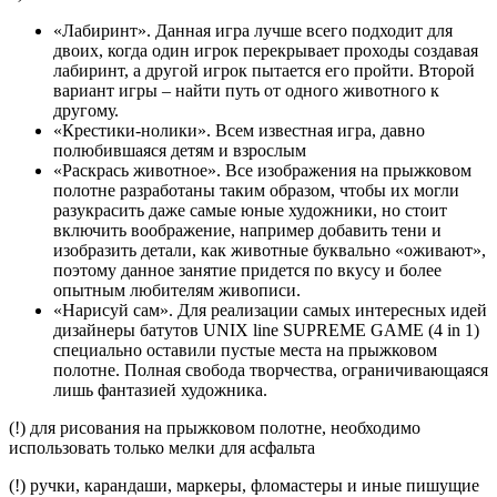
«Лабиринт». Данная игра лучше всего подходит для
двоих, когда один игрок перекрывает проходы создавая
лабиринт, а другой игрок пытается его пройти. Второй
вариант игры – найти путь от одного животного к
другому.
«Крестики-нолики». Всем известная игра, давно
полюбившаяся детям и взрослым
«Раскрась животное». Все изображения на прыжковом
полотне разработаны таким образом, чтобы их могли
разукрасить даже самые юные художники, но стоит
включить воображение, например добавить тени и
изобразить детали, как животные буквально «оживают»,
поэтому данное занятие придется по вкусу и более
опытным любителям живописи.
«Нарисуй сам». Для реализации самых интересных идей
дизайнеры батутов UNIX line SUPREME GAME (4 in 1)
специально оставили пустые места на прыжковом
полотне. Полная свобода творчества, ограничивающаяся
лишь фантазией художника.
(!) для рисования на прыжковом полотне, необходимо
использовать только мелки для асфальта
(!) ручки, карандаши, маркеры, фломастеры и иные пишущие