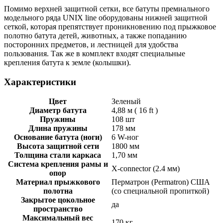
Помимо верхней защитной сетки, все батуты премиального
модельного ряда UNIX line оборудованы нижней защитной
сеткой, которая препятствует проникновению под прыжковое
полотно батута детей, животных, а также попаданию
посторонних предметов, и лестницей для удобства
пользования. Так же в комплект входят специальные
крепления батута к земле (колышки).
Характеристики
Цвет
Зеленый
Диаметр батута
4,88 м ( 16 ft )
Пружины
108 шт
Длина пружины
178 мм
Основание батута (ноги)
6 W-ног
Высота защитной сети
1800 мм
Толщина стали каркаса
1,70 мм
Система крепления рамы и
X-connector (2.4 мм)
опор
Материал прыжкового
Перматрон (Permatron) США
полотна
(cо специальной пропиткой)
Закрытое цокольное
да
пространство
Максимальный вес
170 кг