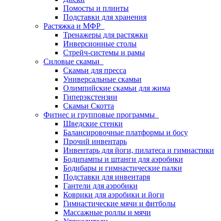
Помосты и плинты
Подставки для хранения
Растяжка и МФР
Тренажеры для растяжки
Инверсионные столы
Стрейч-системы и рамы
Силовые скамьи
Скамьи для пресса
Универсальные скамьи
Олимпийские скамьи для жима
Гиперэкстензии
Скамьи Скотта
Фитнес и групповые программы
Шведские стенки
Балансировочные платформы и босу
Прочий инвентарь
Инвентарь для йоги, пилатеса и гимнастики
Бодипампы и штанги для аэробики
Бодибары и гимнастические палки
Подставки для инвентаря
Гантели для аэробики
Коврики для аэробики и йоги
Гимнастические мячи и фитболы
Массажные роллы и мячи