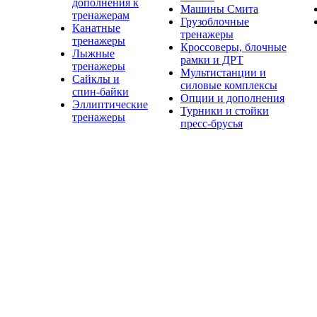
дополнения к
Машины Смита
тренажерам
Грузоблочные
Канатные
тренажеры
тренажеры
Кроссоверы, блочные
Лыжные
рамки и ДРТ
тренажеры
Мультистанции и
Сайклы и
силовые комплексы
спин-байки
Опции и дополнения
Эллиптические
Турники и стойки
тренажеры
пресс-брусья