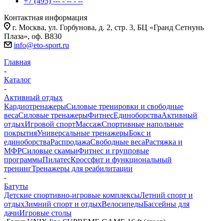
+7 (495) --- - -- - --
Контактная информация
г. Москва, ул. Горбунова, д. 2, стр. 3, БЦ «Гранд Сетнунь
Плаза», оф. В830
info@eto-sport.ru
Главная
-
Каталог
-
Активный отдых
Кардиотренажеры
Силовые тренировки и свободные
веса
Силовые тренажеры
Фитнес
Единоборства
Активный
отдых
Игровой спорт
Массаж
Спортивные напольные
покрытия
Универсальные тренажеры
Бокс и
единоборства
Распродажа
Свободные веса
Растяжка и
МФР
Силовые скамьи
Фитнес и групповые
программы
Пилатес
Кроссфит и функциональный
тренинг
Тренажеры для реабилитации
-
Батуты
Детские спортивно-игровые комплексы
Летний спорт и
отдых
Зимний спорт и отдых
Велосипеды
Бассейны для
дачи
Игровые столы