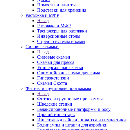
Помосты и плинты
Подставки для хранения
Растяжка и МФР
Назад
Растяжка и МФР
Тренажеры для растяжки
Инверсионные столы
Стрейч-системы и рамы
Силовые скамьи
Назад
Силовые скамьи
Скамьи для пресса
Универсальные скамьи
Олимпийские скамьи для жима
Гиперэкстензии
Скамьи Скотта
Фитнес и групповые программы
Назад
Фитнес и групповые программы
Шведские стенки
Балансировочные платформы и босу
Прочий инвентарь
Инвентарь для йоги, пилатеса и гимнастики
Бодипампы и штанги для аэробики