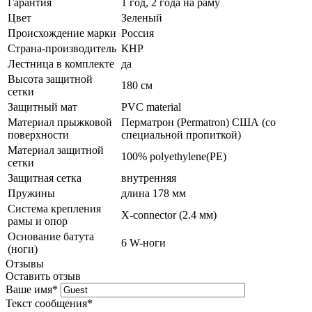
Гарантия
1 год, 2 года на раму
Цвет
Зеленый
Происхождение марки
Россия
Страна-производитель
КНР
Лестница в комплекте
да
Высота защитной
180 см
сетки
Защитный мат
PVC material
Материал прыжковой
Перматрон (Permatron) США (cо
поверхности
специальной пропиткой)
Материал защитной
100% polyethylene(PE)
сетки
Защитная сетка
внутренняя
Пружины
длина 178 мм
Система крепления
X-connector (2.4 мм)
рамы и опор
Основание батута
6 W-ноги
(ноги)
Отзывы
Оставить отзыв
Ваше имя
*
Текст сообщения
*