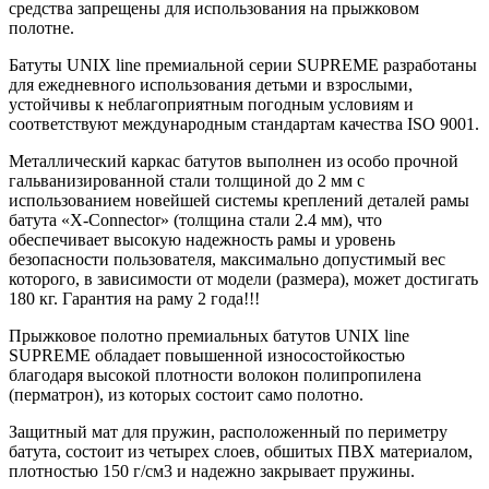
средства запрещены для использования на прыжковом
полотне.
Батуты UNIX line премиальной серии SUPREME разработаны
для ежедневного использования детьми и взрослыми,
устойчивы к неблагоприятным погодным условиям и
соответствуют международным стандартам качества ISO 9001.
Металлический каркас батутов выполнен из особо прочной
гальванизированной стали толщиной до 2 мм с
использованием новейшей системы креплений деталей рамы
батута «X-Conneсtor» (толщина стали 2.4 мм), что
обеспечивает высокую надежность рамы и уровень
безопасности пользователя, максимально допустимый вес
которого, в зависимости от модели (размера), может достигать
180 кг. Гарантия на раму 2 года!!!
Прыжковое полотно премиальных батутов UNIX line
SUPREME обладает повышенной износостойкостью
благодаря высокой плотности волокон полипропилена
(перматрон), из которых состоит само полотно.
Защитный мат для пружин, расположенный по периметру
батута, состоит из четырех слоев, обшитых ПВХ материалом,
плотностью 150 г/см3 и надежно закрывает пружины.