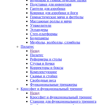
Бодибары и гимнастические палки
Подставки для инвентаря
Гантели для аэробики
Коврики для аэробики и йоги
Гимнастические мячи и фитболы
Массажные роллы и мячи
Утяжелители
Эспандеры
Степ-платформы
Бодипампы
Медболы, волболлы, слэмболы
Пилатес
Назад
Пилатес
Реформеры и столы
Стулья и бочки
Корректоры и боксы
Комплектующие
Скамьи и стойки
Свободные веса
Функциональные тренажеры
Кроссфит и функциональный тренинг
Назад
Кроссфит и функциональный тренинг
Станции для функционального тренинга