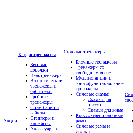
Силовые тренажеры
Кардиотренажеры
Блочные тренажеры
Беговые
Тренажеры со
дорожки
свободным весом
Велотренажеры
Мультистанции и
Эллиптические
многофункциональные
тренажеры и
тренажеры
орбитреки
Силовые скамьи
Сил
Гребные
Скамьи для
сво
тренажеры
пресса
Спин-байки и
Скамьи для жима
сайклы
Кроссоверы и блочные
Степперы и
Акции
рамы
климберы
Силовые рамы и
Аксессуары и
стойки