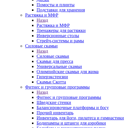
Помосты и плинты
Подставки для хранения
Растяжка и МФР
Назад
Растяжка и МФР
Тренажеры для растяжки
Инверсионные столы
Стрейч-системы и рамы
Силовые скамьи
Назад
Силовые скамьи
Скамьи для пресса
Универсальные скамьи
Олимпийские скамьи для жима
Гиперэкстензии
Скамьи Скотта
Фитнес и групповые программы
Назад
Фитнес и групповые программы
Шведские стенки
Балансировочные платформы и босу
Прочий инвентарь
Инвентарь для йоги, пилатеса и гимнастики
Бодипампы и штанги для аэробики