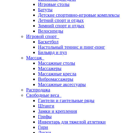
Игровые столы
Батуты
Детские спортивно-игровые комплексы
Летний спорт и отдых
Зимний спорт и отдых
Велосипеды
Игровой спорт
Баскетбол
Настольный теннис и пинг-понг
Бильярд и пул
Массаж
Массажные столы
Массажеры
Массажные кресла
Вибромассажеры
Массажные аксессуары
Распродажа
Свободные веса
Гантели и гантельные ряды
Штанги
Замки и крепления
Грифы
Инвентарь для тяжелой атлетики
Гири
Диски