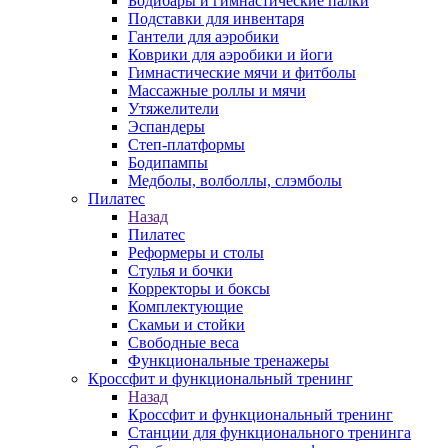
Бодибары и гимнастические палки
Подставки для инвентаря
Гантели для аэробики
Коврики для аэробики и йоги
Гимнастические мячи и фитболы
Массажные роллы и мячи
Утяжелители
Эспандеры
Степ-платформы
Бодипампы
Медболы, волболлы, слэмболы
Пилатес
Назад
Пилатес
Реформеры и столы
Стулья и бочки
Корректоры и боксы
Комплектующие
Скамьи и стойки
Свободные веса
Функциональные тренажеры
Кроссфит и функциональный тренинг
Назад
Кроссфит и функциональный тренинг
Станции для функционального тренинга