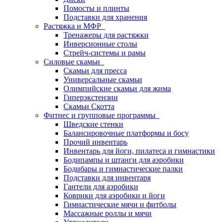
Помосты и плинты
Подставки для хранения
Растяжка и МФР
Тренажеры для растяжки
Инверсионные столы
Стрейч-системы и рамы
Силовые скамьи
Скамьи для пресса
Универсальные скамьи
Олимпийские скамьи для жима
Гиперэкстензии
Скамьи Скотта
Фитнес и групповые программы
Шведские стенки
Балансировочные платформы и босу
Прочий инвентарь
Инвентарь для йоги, пилатеса и гимнастики
Бодипампы и штанги для аэробики
Бодибары и гимнастические палки
Подставки для инвентаря
Гантели для аэробики
Коврики для аэробики и йоги
Гимнастические мячи и фитболы
Массажные роллы и мячи