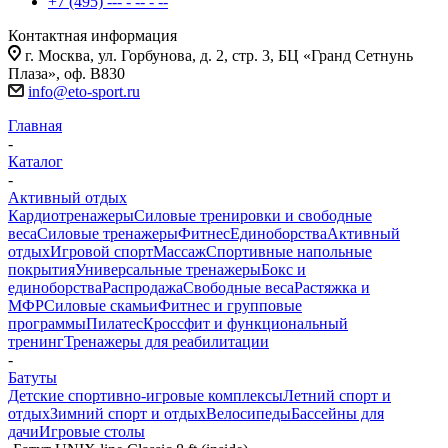
+7 (495) --- - -- - --
Контактная информация
г. Москва, ул. Горбунова, д. 2, стр. 3, БЦ «Гранд Сетнунь
Плаза», оф. В830
info@eto-sport.ru
Главная
-
Каталог
-
Активный отдых
Кардиотренажеры
Силовые тренировки и свободные
веса
Силовые тренажеры
Фитнес
Единоборства
Активный
отдых
Игровой спорт
Массаж
Спортивные напольные
покрытия
Универсальные тренажеры
Бокс и
единоборства
Распродажа
Свободные веса
Растяжка и
МФР
Силовые скамьи
Фитнес и групповые
программы
Пилатес
Кроссфит и функциональный
тренинг
Тренажеры для реабилитации
-
Батуты
Детские спортивно-игровые комплексы
Летний спорт и
отдых
Зимний спорт и отдых
Велосипеды
Бассейны для
дачи
Игровые столы