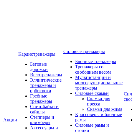
Силовые тренажеры
Кардиотренажеры
Блочные тренажеры
Беговые
Тренажеры со
дорожки
свободным весом
Велотренажеры
Мультистанции и
Эллиптические
многофункциональные
тренажеры и
тренажеры
орбитреки
Силовые скамьи
Сил
Гребные
Скамьи для
сво
тренажеры
пресса
Спин-байки и
Скамьи для жима
сайклы
Кроссоверы и блочные
Степперы и
Акции
рамы
климберы
Силовые рамы и
Аксессуары и
стойки