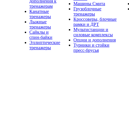
дополнения к
Машины Смита
тренажерам
Грузоблочные
Канатные
тренажеры
тренажеры
Кроссоверы, блочные
Лыжные
рамки и ДРТ
тренажеры
Мультистанции и
Сайклы и
силовые комплексы
спин-байки
Опции и дополнения
Эллиптические
Турники и стойки
тренажеры
пресс-брусья