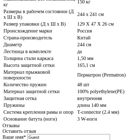
150 кг
кг
Размеры в рабочем состоянии (Д
244 х 241 см
х Ш х В)
Размер упаковки (Д х Ш х В)
129 X 47 X 26 см
Происхождение марки
Россия
Страна-производитель
Китай
Диаметр
244 см
Лестница в комплекте
да
Толщина стали каркаса
1,50 мм
Высота защитной сетки
165,1 см
Материал прыжковой
Перматрон (Permatron)
поверхности
Количество пружин
48 шт
Материал защитной сетки
100% polyethylene(PE)
Защитная сетка
внутренняя
Пружины
длина 140 мм
Система крепления рамы и опор
T-connector (2.4 мм)
Основание батута (ноги)
3 W-ноги
Отзывы
Оставить отзыв
Ваше имя
*