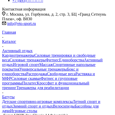
+7 (495) --- - -- - --
Контактная информация
г. Москва, ул. Горбунова, д. 2, стр. 3, БЦ «Гранд Сетнунь
Плаза», оф. В830
info@eto-sport.ru
Главная
-
Каталог
-
Активный отдых
Кардиотренажеры
Силовые тренировки и свободные
веса
Силовые тренажеры
Фитнес
Единоборства
Активный
отдых
Игровой спорт
Массаж
Спортивные напольные
покрытия
Универсальные тренажеры
Бокс и
единоборства
Распродажа
Свободные веса
Растяжка и
МФР
Силовые скамьи
Фитнес и групповые
программы
Пилатес
Кроссфит и функциональный
тренинг
Тренажеры для реабилитации
-
Батуты
Детские спортивно-игровые комплексы
Летний спорт и
отдых
Зимний спорт и отдых
Велосипеды
Бассейны для
дачи
Игровые столы