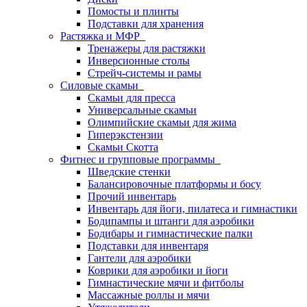
Помосты и плинты
Подставки для хранения
Растяжка и МФР
Тренажеры для растяжки
Инверсионные столы
Стрейч-системы и рамы
Силовые скамьи
Скамьи для пресса
Универсальные скамьи
Олимпийские скамьи для жима
Гиперэкстензии
Скамьи Скотта
Фитнес и групповые программы
Шведские стенки
Балансировочные платформы и босу
Прочий инвентарь
Инвентарь для йоги, пилатеса и гимнастики
Бодипампы и штанги для аэробики
Бодибары и гимнастические палки
Подставки для инвентаря
Гантели для аэробики
Коврики для аэробики и йоги
Гимнастические мячи и фитболы
Массажные роллы и мячи