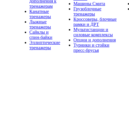
дополнения к
Машины Смита
тренажерам
Грузоблочные
Канатные
тренажеры
тренажеры
Кроссоверы, блочные
Лыжные
рамки и ДРТ
тренажеры
Мультистанции и
Сайклы и
силовые комплексы
спин-байки
Опции и дополнения
Эллиптические
Турники и стойки
тренажеры
пресс-брусья