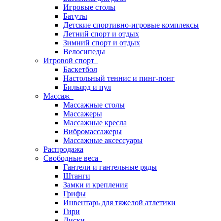
Игровые столы
Батуты
Детские спортивно-игровые комплексы
Летний спорт и отдых
Зимний спорт и отдых
Велосипеды
Игровой спорт
Баскетбол
Настольный теннис и пинг-понг
Бильярд и пул
Массаж
Массажные столы
Массажеры
Массажные кресла
Вибромассажеры
Массажные аксессуары
Распродажа
Свободные веса
Гантели и гантельные ряды
Штанги
Замки и крепления
Грифы
Инвентарь для тяжелой атлетики
Гири
Диски