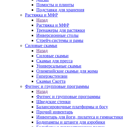
Помосты и плинты
Подставки для хранения
Растяжка и МФР
Назад
Растяжка и МФР
Тренажеры для растяжки
Инверсионные столы
Стрейч-системы и рамы
Силовые скамьи
Назад
Силовые скамьи
Скамьи для пресса
Универсальные скамьи
Олимпийские скамьи для жима
Гиперэкстензии
Скамьи Скотта
Фитнес и групповые программы
Назад
Фитнес и групповые программы
Шведские стенки
Балансировочные платформы и босу
Прочий инвентарь
Инвентарь для йоги, пилатеса и гимнастики
Бодипампы и штанги для аэробики