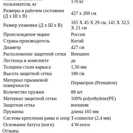
170 кг
пользователя, кг
Размеры в рабочем состоянии
427 х 269 см
(Д х Ш х В)
165 X 45 X 29 см, 141 X 32,5
Размер упаковки (Д х Ш х В)
X 21 см
Происхождение марки
Россия
Страна-производитель
Китай
Диаметр
427 см
Расположение защитной сетки
Внешнее
Лестница в комплекте
да
Толщина стали каркаса
1,50 мм
Высота защитной сетки
180 см
Материал прыжковой
Перматрон (Permatron)
поверхности
Количество пружин
88 шт
Материал защитной сетки
100% polyethylene(PE)
Защитная сетка
внешняя
Пружины
длина 165 мм
Система крепления рамы и опор
T-connector (2.4 мм)
Основание батута (ноги)
4 W-ноги
Отзывы