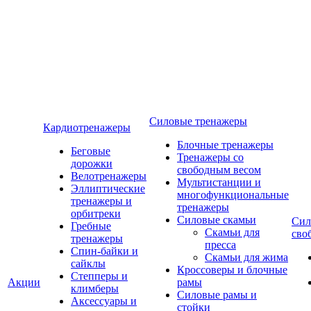
Силовые тренажеры
Кардиотренажеры
Блочные тренажеры
Беговые
Тренажеры со
дорожки
свободным весом
Велотренажеры
Мультистанции и
Эллиптические
многофункциональные
тренажеры и
тренажеры
орбитреки
Силовые скамьи
Сил
Гребные
Скамьи для
сво
тренажеры
пресса
Спин-байки и
Скамьи для жима
сайклы
Кроссоверы и блочные
Степперы и
Акции
рамы
климберы
Силовые рамы и
Аксессуары и
стойки