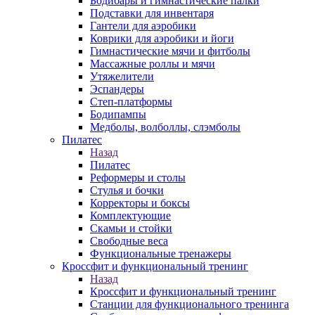
Бодибары и гимнастические палки
Подставки для инвентаря
Гантели для аэробики
Коврики для аэробики и йоги
Гимнастические мячи и фитболы
Массажные роллы и мячи
Утяжелители
Эспандеры
Степ-платформы
Бодипампы
Медболы, волболлы, слэмболы
Пилатес
Назад
Пилатес
Реформеры и столы
Стулья и бочки
Корректоры и боксы
Комплектующие
Скамьи и стойки
Свободные веса
Функциональные тренажеры
Кроссфит и функциональный тренинг
Назад
Кроссфит и функциональный тренинг
Станции для функционального тренинга