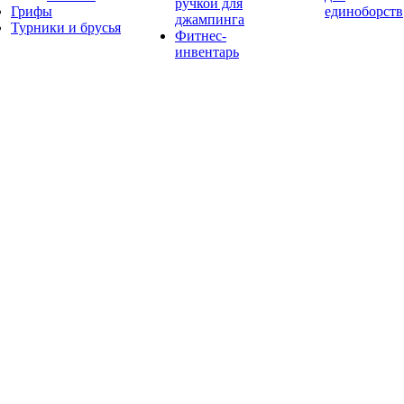
ручкой для
Грифы
единоборств
джампинга
Турники и брусья
Фитнес-
инвентарь