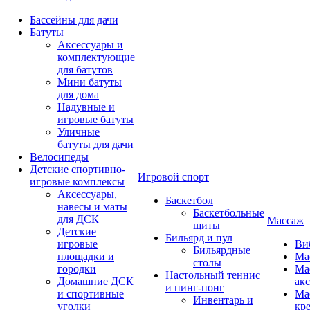
Бассейны для дачи
Батуты
Аксессуары и
комплектующие
для батутов
Мини батуты
для дома
Надувные и
игровые батуты
Уличные
батуты для дачи
Велосипеды
Детские спортивно-
Игровой спорт
игровые комплексы
Аксессуары,
Баскетбол
навесы и маты
Баскетбольные
для ДСК
Массаж
щиты
Детские
Бильярд и пул
игровые
Ви
Бильярдные
площадки и
Ма
столы
городки
Ма
Настольный теннис
Домашние ДСК
ак
и пинг-понг
и спортивные
Ма
Инвентарь и
уголки
кр