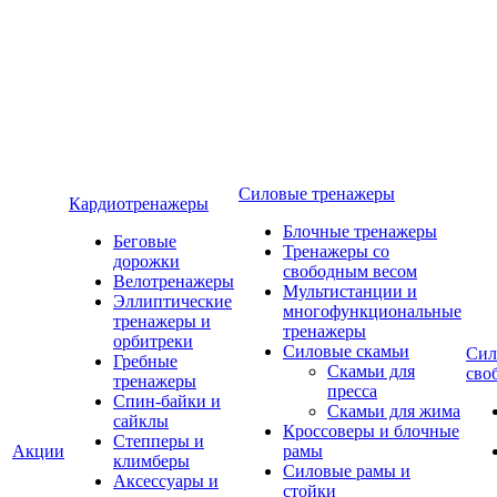
Силовые тренажеры
Кардиотренажеры
Блочные тренажеры
Беговые
Тренажеры со
дорожки
свободным весом
Велотренажеры
Мультистанции и
Эллиптические
многофункциональные
тренажеры и
тренажеры
орбитреки
Силовые скамьи
Сил
Гребные
Скамьи для
сво
тренажеры
пресса
Спин-байки и
Скамьи для жима
сайклы
Кроссоверы и блочные
Степперы и
Акции
рамы
климберы
Силовые рамы и
Аксессуары и
стойки