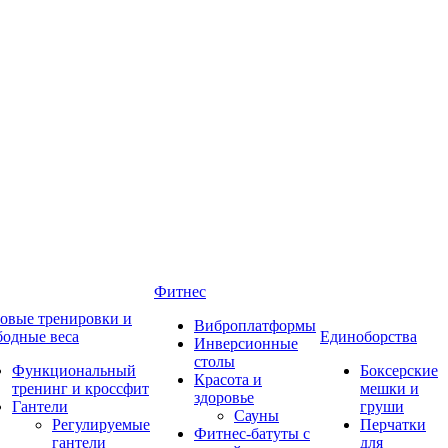
Фитнес
овые тренировки и
Виброплатформы
бодные веса
Единоборства
Инверсионные
столы
Функциональный
Боксерские
Красота и
тренинг и кроссфит
мешки и
здоровье
Гантели
груши
Сауны
Регулируемые
Перчатки
Фитнес-батуты с
гантели
для