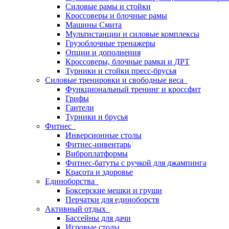
Силовые рамы и стойки
Кроссоверы и блочные рамы
Машины Смита
Мультистанции и силовые комплексы
Грузоблочные тренажеры
Опции и дополнения
Кроссоверы, блочные рамки и ДРТ
Турники и стойки пресс-брусья
Силовые тренировки и свободные веса
Функциональный тренинг и кроссфит
Грифы
Гантели
Турники и брусья
Фитнес
Инверсионные столы
Фитнес-инвентарь
Виброплатформы
Фитнес-батуты с ручкой для джампинга
Красота и здоровье
Единоборства
Боксерские мешки и груши
Перчатки для единоборств
Активный отдых
Бассейны для дачи
Игровые столы