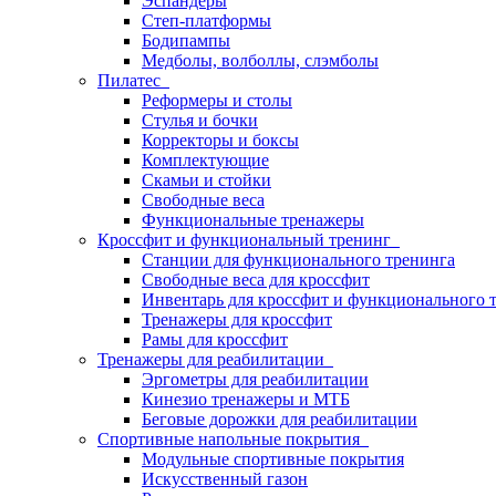
Эспандеры
Степ-платформы
Бодипампы
Медболы, волболлы, слэмболы
Пилатес
Реформеры и столы
Стулья и бочки
Корректоры и боксы
Комплектующие
Скамьи и стойки
Свободные веса
Функциональные тренажеры
Кроссфит и функциональный тренинг
Станции для функционального тренинга
Свободные веса для кроссфит
Инвентарь для кроссфит и функционального 
Тренажеры для кроссфит
Рамы для кроссфит
Тренажеры для реабилитации
Эргометры для реабилитации
Кинезио тренажеры и МТБ
Беговые дорожки для реабилитации
Спортивные напольные покрытия
Модульные спортивные покрытия
Искусственный газон