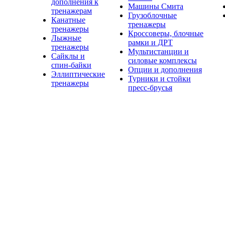
дополнения к
Машины Смита
тренажерам
Грузоблочные
Канатные
тренажеры
тренажеры
Кроссоверы, блочные
Лыжные
рамки и ДРТ
тренажеры
Мультистанции и
Сайклы и
силовые комплексы
спин-байки
Опции и дополнения
Эллиптические
Турники и стойки
тренажеры
пресс-брусья