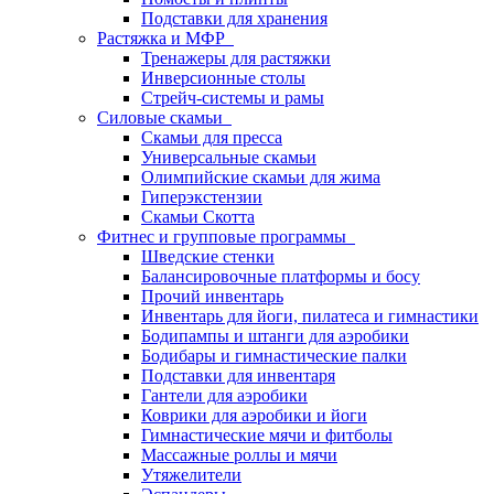
Подставки для хранения
Растяжка и МФР
Тренажеры для растяжки
Инверсионные столы
Стрейч-системы и рамы
Силовые скамьи
Скамьи для пресса
Универсальные скамьи
Олимпийские скамьи для жима
Гиперэкстензии
Скамьи Скотта
Фитнес и групповые программы
Шведские стенки
Балансировочные платформы и босу
Прочий инвентарь
Инвентарь для йоги, пилатеса и гимнастики
Бодипампы и штанги для аэробики
Бодибары и гимнастические палки
Подставки для инвентаря
Гантели для аэробики
Коврики для аэробики и йоги
Гимнастические мячи и фитболы
Массажные роллы и мячи
Утяжелители