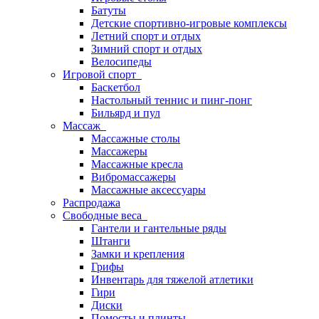
Батуты
Детские спортивно-игровые комплексы
Летний спорт и отдых
Зимний спорт и отдых
Велосипеды
Игровой спорт
Баскетбол
Настольный теннис и пинг-понг
Бильярд и пул
Массаж
Массажные столы
Массажеры
Массажные кресла
Вибромассажеры
Массажные аксессуары
Распродажа
Свободные веса
Гантели и гантельные ряды
Штанги
Замки и крепления
Грифы
Инвентарь для тяжелой атлетики
Гири
Диски
Помосты и плинты