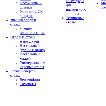
аксессуары
Песочницы и
Ма
для
домики
ст
настольного
Уличные ДСК
тенниса
для дачи
Теннисные
Зимний спорт и
столы
отдых
Зимние
заливные горки
Игровые столы
Аэрохоккей
Настольный
футбол и кикер
Настольный
хоккей
Универсальные
игровые столы
Летний спорт и
отдых
Веломобили
Самокаты