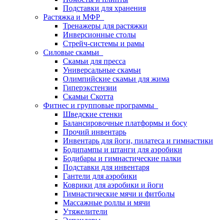
Подставки для хранения
Растяжка и МФР
Тренажеры для растяжки
Инверсионные столы
Стрейч-системы и рамы
Силовые скамьи
Скамьи для пресса
Универсальные скамьи
Олимпийские скамьи для жима
Гиперэкстензии
Скамьи Скотта
Фитнес и групповые программы
Шведские стенки
Балансировочные платформы и босу
Прочий инвентарь
Инвентарь для йоги, пилатеса и гимнастики
Бодипампы и штанги для аэробики
Бодибары и гимнастические палки
Подставки для инвентаря
Гантели для аэробики
Коврики для аэробики и йоги
Гимнастические мячи и фитболы
Массажные роллы и мячи
Утяжелители