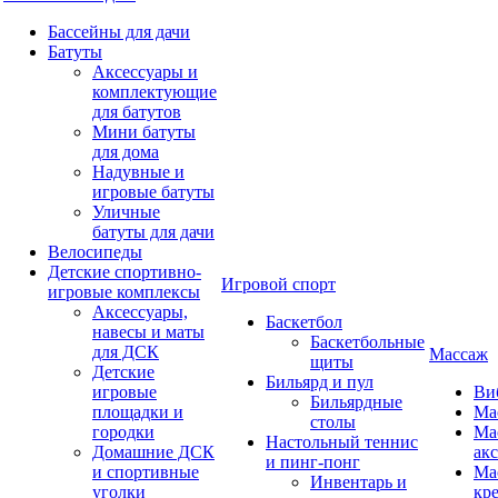
Бассейны для дачи
Батуты
Аксессуары и
комплектующие
для батутов
Мини батуты
для дома
Надувные и
игровые батуты
Уличные
батуты для дачи
Велосипеды
Детские спортивно-
Игровой спорт
игровые комплексы
Аксессуары,
Баскетбол
навесы и маты
Баскетбольные
для ДСК
Массаж
щиты
Детские
Бильярд и пул
игровые
Ви
Бильярдные
площадки и
Ма
столы
городки
Ма
Настольный теннис
Домашние ДСК
ак
и пинг-понг
и спортивные
Ма
Инвентарь и
уголки
кр