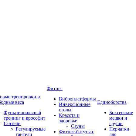
Фитнес
овые тренировки и
Виброплатформы
бодные веса
Единоборства
Инверсионные
столы
Функциональный
Боксерские
Красота и
тренинг и кроссфит
мешки и
здоровье
Гантели
груши
Сауны
Регулируемые
Перчатки
Фитнес-батуты с
гантели
для