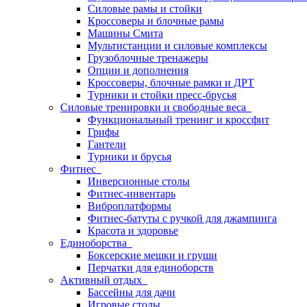
Силовые рамы и стойки
Кроссоверы и блочные рамы
Машины Смита
Мультистанции и силовые комплексы
Грузоблочные тренажеры
Опции и дополнения
Кроссоверы, блочные рамки и ДРТ
Турники и стойки пресс-брусья
Силовые тренировки и свободные веса
Функциональный тренинг и кроссфит
Грифы
Гантели
Турники и брусья
Фитнес
Инверсионные столы
Фитнес-инвентарь
Виброплатформы
Фитнес-батуты с ручкой для джампинга
Красота и здоровье
Единоборства
Боксерские мешки и груши
Перчатки для единоборств
Активный отдых
Бассейны для дачи
Игровые столы