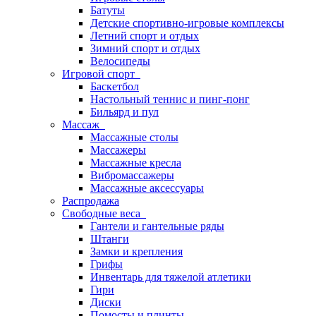
Батуты
Детские спортивно-игровые комплексы
Летний спорт и отдых
Зимний спорт и отдых
Велосипеды
Игровой спорт
Баскетбол
Настольный теннис и пинг-понг
Бильярд и пул
Массаж
Массажные столы
Массажеры
Массажные кресла
Вибромассажеры
Массажные аксессуары
Распродажа
Свободные веса
Гантели и гантельные ряды
Штанги
Замки и крепления
Грифы
Инвентарь для тяжелой атлетики
Гири
Диски
Помосты и плинты