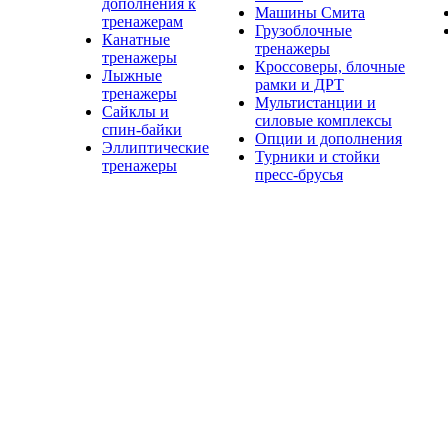
дополнения к
Машины Смита
тренажерам
Грузоблочные
Канатные
тренажеры
тренажеры
Кроссоверы, блочные
Лыжные
рамки и ДРТ
тренажеры
Мультистанции и
Сайклы и
силовые комплексы
спин-байки
Опции и дополнения
Эллиптические
Турники и стойки
тренажеры
пресс-брусья