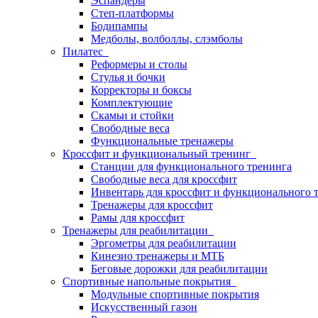
Эспандеры
Степ-платформы
Бодипампы
Медболы, волболлы, слэмболы
Пилатес
Реформеры и столы
Стулья и бочки
Корректоры и боксы
Комплектующие
Скамьи и стойки
Свободные веса
Функциональные тренажеры
Кроссфит и функциональный тренинг
Станции для функционального тренинга
Свободные веса для кроссфит
Инвентарь для кроссфит и функционального 
Тренажеры для кроссфит
Рамы для кроссфит
Тренажеры для реабилитации
Эргометры для реабилитации
Кинезио тренажеры и МТБ
Беговые дорожки для реабилитации
Спортивные напольные покрытия
Модульные спортивные покрытия
Искусственный газон