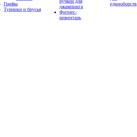
ручкой для
Грифы
единоборств
джампинга
Турники и брусья
Фитнес-
инвентарь