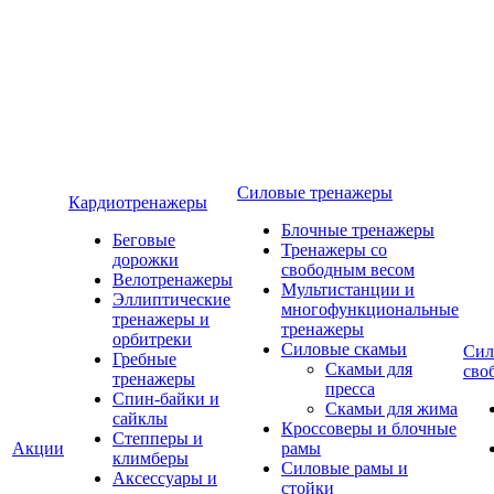
Силовые тренажеры
Кардиотренажеры
Блочные тренажеры
Беговые
Тренажеры со
дорожки
свободным весом
Велотренажеры
Мультистанции и
Эллиптические
многофункциональные
тренажеры и
тренажеры
орбитреки
Силовые скамьи
Сил
Гребные
Скамьи для
сво
тренажеры
пресса
Спин-байки и
Скамьи для жима
сайклы
Кроссоверы и блочные
Степперы и
Акции
рамы
климберы
Силовые рамы и
Аксессуары и
стойки