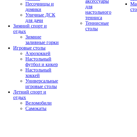
аксессуары
Песочницы и
Ма
для
домики
ст
настольного
Уличные ДСК
тенниса
для дачи
Теннисные
Зимний спорт и
столы
отдых
Зимние
заливные горки
Игровые столы
Аэрохоккей
Настольный
футбол и кикер
Настольный
хоккей
Универсальные
игровые столы
Летний спорт и
отдых
Веломобили
Самокаты