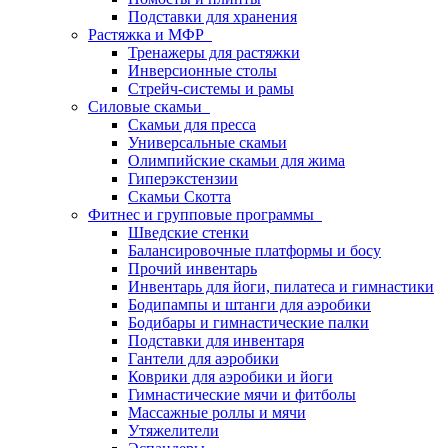
Подставки для хранения
Растяжка и МФР
Тренажеры для растяжки
Инверсионные столы
Стрейч-системы и рамы
Силовые скамьи
Скамьи для пресса
Универсальные скамьи
Олимпийские скамьи для жима
Гиперэкстензии
Скамьи Скотта
Фитнес и групповые программы
Шведские стенки
Балансировочные платформы и босу
Прочий инвентарь
Инвентарь для йоги, пилатеса и гимнастики
Бодипампы и штанги для аэробики
Бодибары и гимнастические палки
Подставки для инвентаря
Гантели для аэробики
Коврики для аэробики и йоги
Гимнастические мячи и фитболы
Массажные роллы и мячи
Утяжелители