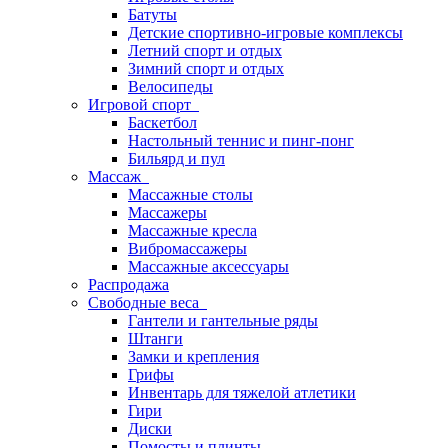
Батуты
Детские спортивно-игровые комплексы
Летний спорт и отдых
Зимний спорт и отдых
Велосипеды
Игровой спорт
Баскетбол
Настольный теннис и пинг-понг
Бильярд и пул
Массаж
Массажные столы
Массажеры
Массажные кресла
Вибромассажеры
Массажные аксессуары
Распродажа
Свободные веса
Гантели и гантельные ряды
Штанги
Замки и крепления
Грифы
Инвентарь для тяжелой атлетики
Гири
Диски
Помосты и плинты