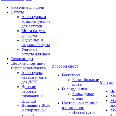
Бассейны для дачи
Батуты
Аксессуары и
комплектующие
для батутов
Мини батуты
для дома
Надувные и
игровые батуты
Уличные
батуты для дачи
Велосипеды
Детские спортивно-
Игровой спорт
игровые комплексы
Аксессуары,
Баскетбол
навесы и маты
Баскетбольные
для ДСК
Массаж
щиты
Детские
Бильярд и пул
игровые
Ви
Бильярдные
площадки и
Ма
столы
городки
Ма
Настольный теннис
Домашние ДСК
ак
и пинг-понг
и спортивные
Ма
Инвентарь и
уголки
кр