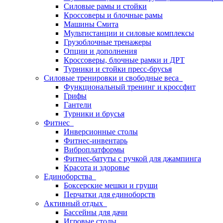
Силовые рамы и стойки
Кроссоверы и блочные рамы
Машины Смита
Мультистанции и силовые комплексы
Грузоблочные тренажеры
Опции и дополнения
Кроссоверы, блочные рамки и ДРТ
Турники и стойки пресс-брусья
Силовые тренировки и свободные веса
Функциональный тренинг и кроссфит
Грифы
Гантели
Турники и брусья
Фитнес
Инверсионные столы
Фитнес-инвентарь
Виброплатформы
Фитнес-батуты с ручкой для джампинга
Красота и здоровье
Единоборства
Боксерские мешки и груши
Перчатки для единоборств
Активный отдых
Бассейны для дачи
Игровые столы