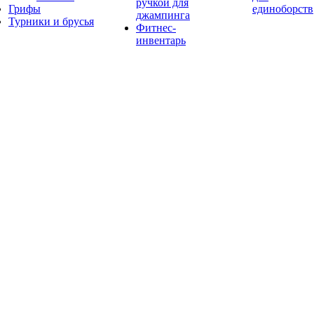
ручкой для
Грифы
единоборств
джампинга
Турники и брусья
Фитнес-
инвентарь