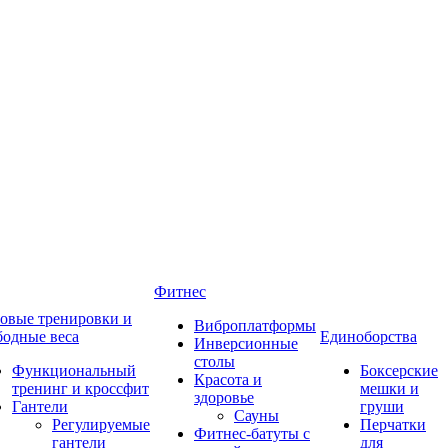
Фитнес
овые тренировки и
Виброплатформы
бодные веса
Единоборства
Инверсионные
столы
Функциональный
Боксерские
Красота и
тренинг и кроссфит
мешки и
здоровье
Гантели
груши
Сауны
Регулируемые
Перчатки
Фитнес-батуты с
гантели
для