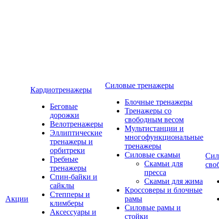
Силовые тренажеры
Кардиотренажеры
Блочные тренажеры
Беговые
Тренажеры со
дорожки
свободным весом
Велотренажеры
Мультистанции и
Эллиптические
многофункциональные
тренажеры и
тренажеры
орбитреки
Силовые скамьи
Сил
Гребные
Скамьи для
сво
тренажеры
пресса
Спин-байки и
Скамьи для жима
сайклы
Кроссоверы и блочные
Степперы и
Акции
рамы
климберы
Силовые рамы и
Аксессуары и
стойки