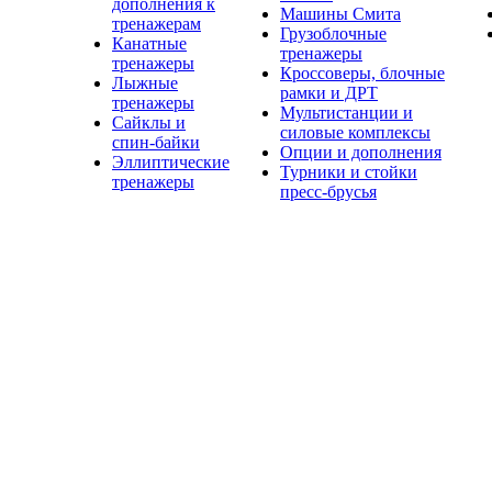
дополнения к
Машины Смита
тренажерам
Грузоблочные
Канатные
тренажеры
тренажеры
Кроссоверы, блочные
Лыжные
рамки и ДРТ
тренажеры
Мультистанции и
Сайклы и
силовые комплексы
спин-байки
Опции и дополнения
Эллиптические
Турники и стойки
тренажеры
пресс-брусья