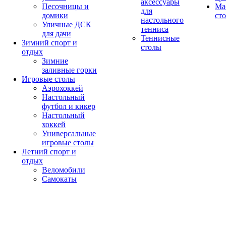
аксессуары
Песочницы и
Ма
для
домики
ст
настольного
Уличные ДСК
тенниса
для дачи
Теннисные
Зимний спорт и
столы
отдых
Зимние
заливные горки
Игровые столы
Аэрохоккей
Настольный
футбол и кикер
Настольный
хоккей
Универсальные
игровые столы
Летний спорт и
отдых
Веломобили
Самокаты