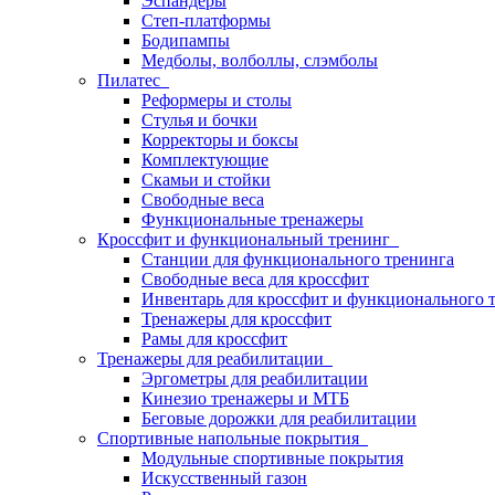
Эспандеры
Степ-платформы
Бодипампы
Медболы, волболлы, слэмболы
Пилатес
Реформеры и столы
Стулья и бочки
Корректоры и боксы
Комплектующие
Скамьи и стойки
Свободные веса
Функциональные тренажеры
Кроссфит и функциональный тренинг
Станции для функционального тренинга
Свободные веса для кроссфит
Инвентарь для кроссфит и функционального 
Тренажеры для кроссфит
Рамы для кроссфит
Тренажеры для реабилитации
Эргометры для реабилитации
Кинезио тренажеры и МТБ
Беговые дорожки для реабилитации
Спортивные напольные покрытия
Модульные спортивные покрытия
Искусственный газон