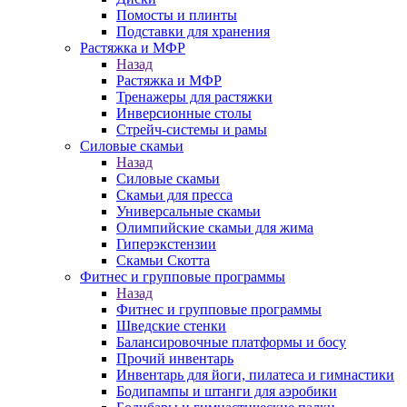
Помосты и плинты
Подставки для хранения
Растяжка и МФР
Назад
Растяжка и МФР
Тренажеры для растяжки
Инверсионные столы
Стрейч-системы и рамы
Силовые скамьи
Назад
Силовые скамьи
Скамьи для пресса
Универсальные скамьи
Олимпийские скамьи для жима
Гиперэкстензии
Скамьи Скотта
Фитнес и групповые программы
Назад
Фитнес и групповые программы
Шведские стенки
Балансировочные платформы и босу
Прочий инвентарь
Инвентарь для йоги, пилатеса и гимнастики
Бодипампы и штанги для аэробики