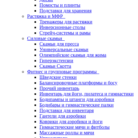
Помосты и плинты
Подставки для хранения
Растяжка и МФР
Тренажеры для растяжки
Инверсионные столы
Стрейч-системы и рамы
Силовые скамьи
Скамьи для пресса
Универсальные скамьи
Олимпийские скамьи для жима
Гиперэкстензии
Скамьи Скотта
Фитнес и групповые программы
Шведские стенки
Балансировочные платформы и босу
Прочий инвентарь
Инвентарь для йоги, пилатеса и гимнастики
Бодипампы и штанги для аэробики
Бодибары и гимнастические палки
Подставки для инвентаря
Гантели для аэробики
Коврики для аэробики и йоги
Гимнастические мячи и фитболы
Массажные роллы и мячи