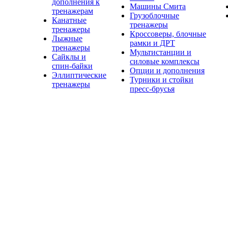
дополнения к
Машины Смита
тренажерам
Грузоблочные
Канатные
тренажеры
тренажеры
Кроссоверы, блочные
Лыжные
рамки и ДРТ
тренажеры
Мультистанции и
Сайклы и
силовые комплексы
спин-байки
Опции и дополнения
Эллиптические
Турники и стойки
тренажеры
пресс-брусья