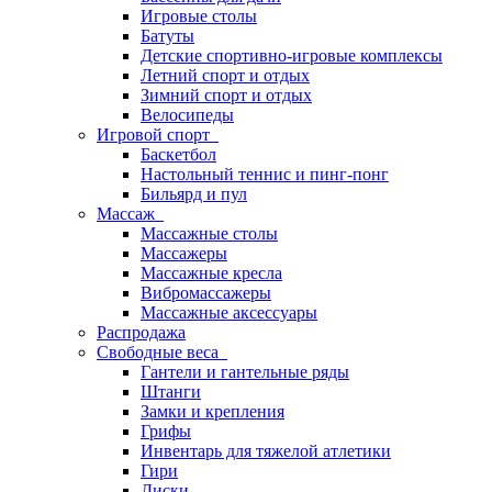
Игровые столы
Батуты
Детские спортивно-игровые комплексы
Летний спорт и отдых
Зимний спорт и отдых
Велосипеды
Игровой спорт
Баскетбол
Настольный теннис и пинг-понг
Бильярд и пул
Массаж
Массажные столы
Массажеры
Массажные кресла
Вибромассажеры
Массажные аксессуары
Распродажа
Свободные веса
Гантели и гантельные ряды
Штанги
Замки и крепления
Грифы
Инвентарь для тяжелой атлетики
Гири
Диски