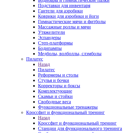
Бодибары и гимнастические палки
Подставки для инвентаря
Гантели для аэробики
Коврики для аэробики и йоги
Гимнастические мячи и фитболы
Массажные роллы и мячи
Утяжелители
Эспандеры
Степ-платформы
Бодипампы
Медболы, волболлы, слэмболы
Пилатес
Назад
Пилатес
Реформеры и столы
Стулья и бочки
Корректоры и боксы
Комплектующие
Скамьи и стойки
Свободные веса
Функциональные тренажеры
Кроссфит и функциональный тренинг
Назад
Кроссфит и функциональный тренинг
Станции для функционального тренинга