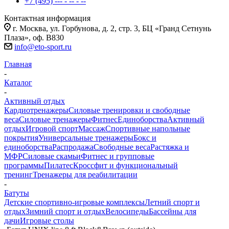
+7 (495) --- - -- - --
Контактная информация
г. Москва, ул. Горбунова, д. 2, стр. 3, БЦ «Гранд Сетнунь
Плаза», оф. В830
info@eto-sport.ru
Главная
-
Каталог
-
Активный отдых
Кардиотренажеры
Силовые тренировки и свободные
веса
Силовые тренажеры
Фитнес
Единоборства
Активный
отдых
Игровой спорт
Массаж
Спортивные напольные
покрытия
Универсальные тренажеры
Бокс и
единоборства
Распродажа
Свободные веса
Растяжка и
МФР
Силовые скамьи
Фитнес и групповые
программы
Пилатес
Кроссфит и функциональный
тренинг
Тренажеры для реабилитации
-
Батуты
Детские спортивно-игровые комплексы
Летний спорт и
отдых
Зимний спорт и отдых
Велосипеды
Бассейны для
дачи
Игровые столы