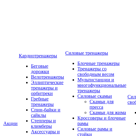
Силовые тренажеры
Кардиотренажеры
Блочные тренажеры
Беговые
Тренажеры со
дорожки
свободным весом
Велотренажеры
Мультистанции и
Эллиптические
многофункциональные
тренажеры и
тренажеры
орбитреки
Силовые скамьи
Сил
Гребные
Скамьи для
сво
тренажеры
пресса
Спин-байки и
Скамьи для жима
сайклы
Кроссоверы и блочные
Степперы и
Акции
рамы
климберы
Силовые рамы и
Аксессуары и
стойки