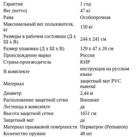
Гарантия
1 год
Вес (нетто)
47 кг
Рама
Особопрочная
Максимальный вес пользователя,
150 кг
кг
Размеры в рабочем состоянии (Д х
244 х 241 см
Ш х В)
Размер упаковки (Д х Ш х В)
129 х 47 х 26 см
Происхождение марки
Россия
Страна-производитель
КНР
инструкция на русском
В комплекте
языке
защитный мат PVC
Материал
material
Диаметр
2,44 м
Расположение защитной сетки
Внешнее
Лестница в комплекте
да
Высота защитной сетки
1651 см
Защитный мат
да
Материал прыжковой поверхности
Перматрон (Permatron)
Количество пружин
48 шт